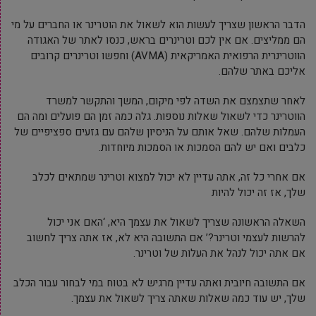
הדבר הראשון שצריך לעשות הוא לשאול את הוטרינר או החברים על מי
הם ממליצים. אם אין לכם וטרינרים בראש, כנסו לאתר של האגודה
הווטרינרית הרפואית האמריקאית (AVMA) וחפשו וטרינרים קרובים
אליכם באתר שלהם.
לאחר שתצמצם את השדה לפי מיקום, המשך והתקשר למשרד
הווטרינר כדי לשאול שאלות נוספות. גלה כמה זמן הם פועלים ומה הם
העמלות שלהם. שאל אותם על הניסיון שלהם עם גזעים ספציפיים של
כלבים ואם יש להם הסמכות או הסמכות מיוחדות.
אם אחרי כל זה, אתה עדיין לא יכול למצוא וטרינר שמתאים לכלב
שלך, אז זה יכול להיות
השאלה הראשונה שצריך לשאול את עצמך היא, ‘האם אני יכול
להרשות לעצמי וטרינר?’ אם התשובה היא לא, אז אתה צריך לחשוב
אם אתה יכול לנהל את העלות של וטרינר.
אם התשובה חיובית ואתה עדיין מרגיש לא בטוח במי לבחור עבור הכלב
שלך, יש עוד כמה שאלות שאתה צריך לשאול את עצמך.