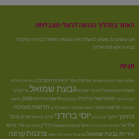
האתר בתהליך הנגשה לבעלי מוגבלויות
אנו עושים כל מאמץ להשלים את הנגשת האתר! במידה ונתקלת
בבעיה אנא פנה אלינו!
תגיות
איכות הסביבה
אולפנת אמי''ת
בחירות
אולפנת אמי"ת גבעת שמואל
בחירות
גבעת שמואל
בני עקיבא
גל לנצ'נר
מקומיות
ביטחון ופלילים
התחדשות עירונית
חדשות בחירות 2008
הבית היהודי
התנדבות
חדשות
חדשות מערכת
חדשות הנוער
חדשות ילדים
הגמלאים
חדשות הספורט
יוסי ברודני
החינוך
מיכל
חינוך
מד"א
ילדים
כדורסל
יום הזיכרון
וולדיגר
נדל''ן
עדי גרוס
מתנ"ס גבעת שמואל
מלחמת חרבות ברזל
נפתלי בנט
צרכנות
קורונה
עיריית גבעת שמואל
פסח
פורום פו"פ
פינוי בינוי