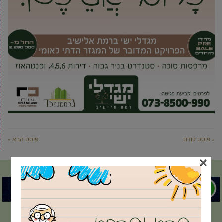
« פוסט קודם
פוסט הבא »
×