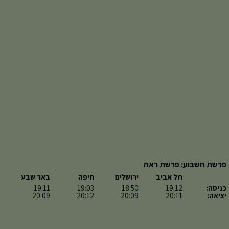
פרשת השבוע: פרשת ראה
תל אביב
ירושלים
חיפה
באר שבע
כניסה:
19:12
18:50
19:03
19:11
יציאה:
20:11
20:09
20:12
20:09