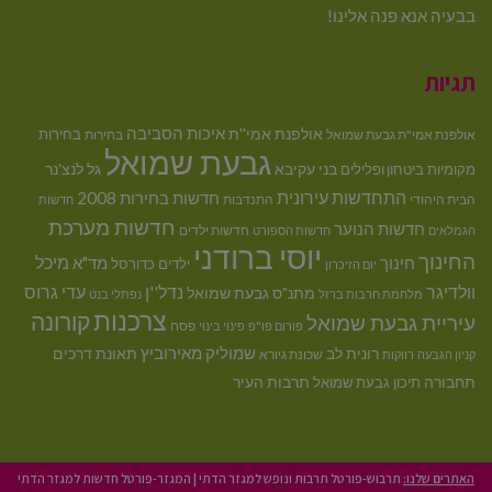
בבעיה אנא פנה אלינו!
תגיות
איכות הסביבה
אולפנת אמי''ת
בחירות
אולפנת אמי"ת גבעת שמואל
בחירות
גבעת שמואל
בני עקיבא
גל לנצ'נר
מקומיות
ביטחון ופלילים
התחדשות עירונית
חדשות בחירות 2008
הבית היהודי
התנדבות
חדשות
חדשות מערכת
חדשות הנוער
חדשות ילדים
הגמלאים
חדשות הספורט
יוסי ברודני
החינוך
מיכל
חינוך
מד"א
ילדים
כדורסל
יום הזיכרון
וולדיגר
נדל''ן
עדי גרוס
מתנ"ס גבעת שמואל
מלחמת חרבות ברזל
נפתלי בנט
צרכנות
קורונה
עיריית גבעת שמואל
פסח
פורום פו"פ
פינוי בינוי
רונית לב
שמוליק מאירוביץ
תאונת דרכים
שכונת גיורא
קניון הגבעה
רווקות
תחבורה
תיכון גבעת שמואל
תרבות העיר
האתרים שלנו:
תרבוש-פורטל תרבות ונופש למגזר הדתי
|
המגזר-פורטל חדשות למגזר הדתי