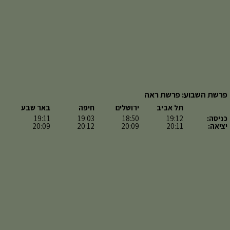
פרשת השבוע: פרשת ראה
תל אביב
ירושלים
חיפה
באר שבע
כניסה:
19:12
18:50
19:03
19:11
יציאה:
20:11
20:09
20:12
20:09