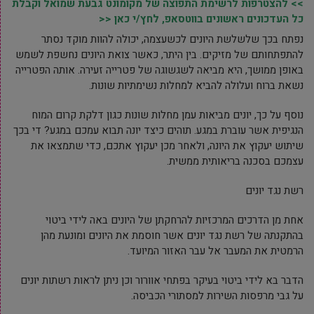
>> להצטרפות לרשימת התפוצה של מקומונט גבעת שמואל וקבלת
כל העדכונים ראשונים בווטסאפ, לחץ/י כאן <<
נפתח בכך שלשלשת היונים לכשעצמה, יכולה להוות מוקד נסתר
להתפתחותם של מזיקים. בין היתר, כאשר צואת היונים נחשפת לשמש
באופן ממושך, היא מביאה לשגשוגה של פטרייה זעירה. אותה הפטרייה
נשאת ברוח ועלולה להביא למחלות נשימתיות שונות.
נוסף על כך, יונים מביאות עמן מחלות שונות כגון דלקת קרום המוח
הנגיפית אשר עוברת במגע. תוהים כיצד יונה תבוא עמכם במגע? די בכך
שיתוש יעקוץ את היונה, ולאחר מכן יעקוץ אתכם, כדי שתמצאו את
עצמכם בסכנה בריאותית ממשית.
רשת נגד יונים
אחת מן הדרכים המרכזיות להרחקתן של היונים באה לידי ביטוי
בהתקנתה של רשת נגד יונים אשר חוסמת את היונים ומונעת מהן
הרמטית את המעבר אל עבר האזור המיועד.
הדבר בא לידי ביטוי בעיקר בפתחי אוורור וכן ניתן לראות רשתות יונים
על גבי מרפסות השירות למסתורי הכביסה.