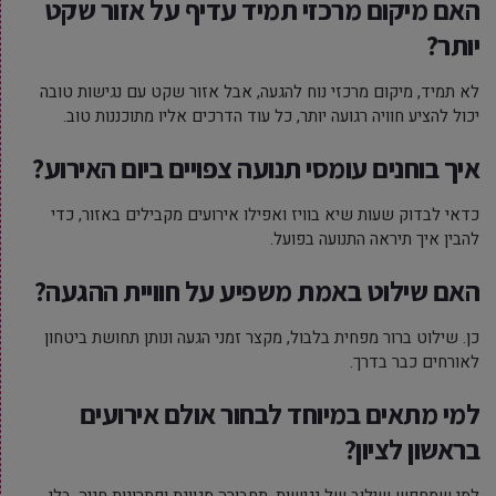
האם מיקום מרכזי תמיד עדיף על אזור שקט
יותר?
לא תמיד, מיקום מרכזי נוח להגעה, אבל אזור שקט עם נגישות טובה
יכול להציע חוויה רגועה יותר, כל עוד הדרכים אליו מתוכננות טוב.
איך בוחנים עומסי תנועה צפויים ביום האירוע?
כדאי לבדוק שעות שיא בוויז ואפילו אירועים מקבילים באזור, כדי
להבין איך תיראה התנועה בפועל.
האם שילוט באמת משפיע על חוויית ההגעה?
כן. שילוט ברור מפחית בלבול, מקצר זמני הגעה ונותן תחושת ביטחון
לאורחים כבר בדרך.
למי מתאים במיוחד לבחור אולם אירועים
בראשון לציון?
למי שמחפש שילוב של נגישות, תחבורה מגוונת ופתרונות חניה, בלי