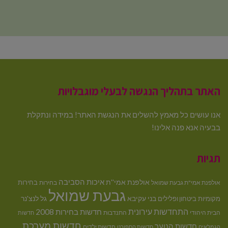
האתר בתהליך הנגשה לבעלי מוגבלויות
אנו עושים כל מאמץ להשלים את הנגשת האתר! במידה ונתקלת
בבעיה אנא פנה אלינו!
תגיות
איכות הסביבה
אולפנת אמי''ת
בחירות
אולפנת אמי"ת גבעת שמואל
בחירות
גבעת שמואל
בני עקיבא
גל לנצ'נר
מקומיות
ביטחון ופלילים
התחדשות עירונית
חדשות בחירות 2008
הבית היהודי
התנדבות
חדשות
חדשות מערכת
חדשות הנוער
חדשות ילדים
הגמלאים
חדשות הספורט