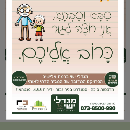
« פוסט קודם
פוסט הבא »