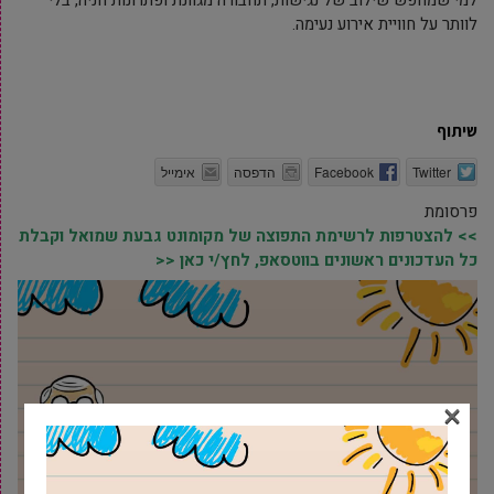
לוותר על חוויית אירוע נעימה.
שיתוף
Twitter
Facebook
הדפסה
אימייל
פרסומת
>> להצטרפות לרשימת התפוצה של מקומונט גבעת שמואל וקבלת
כל העדכונים ראשונים בווטסאפ, לחץ/י כאן <<
×