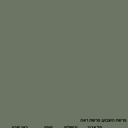
פרשת השבוע: פרשת ראה
תל אביב
ירושלים
חיפה
באר שבע