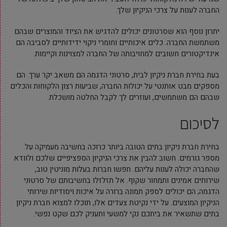
החברה לענות על צרכי הניקיון שלך.
יתרון נוסף הוא שסרטונים יכולים להדגיש את הציוד והמוצרים שבהם
משתמשת החברה. כלים איכותיים וחומרי ניקוי ידידותיים לסביבה הם
אינדיקטורים חשובים למחויבותה של החברה למצוינות וקיימות.
בעת בחירת חברת ניקיון לבית, סרטוני הדגמה הם משאב יקר ערך. הם
מספקים מבט אותנטי על יכולות החברה, שביעות רצון הלקוחות והכלים
שבהם הם משתמשים, ועוזרים לך לקבל החלטה מושכלת.
לסיכום
בחירת חברת ניקיון בתים הטובה ביותר כרוכה בחשיבה מעמיקה על
מספר גורמים. חשוב להבין את צרכי הניקיון הספציפיים שלכם ולוודא
שהחברה יכולה לענות עליהם. חפשו חברות בעלות מוניטין טוב,
שירותים אמינים ותמחור שקוף. אל תזלזלו בחשיבותם של סרטוני
הדגמה; הם יכולים לספק תמונה ברורה על איכות ויסודיות שירותי
הניקיון המוצעים. על ידי נקיטת צעדים אלו, תוכלו למצוא חברת ניקיון
בתים שתשאיר את ביתכם נקי למשעי ותעניק לכם שקט נפשי.