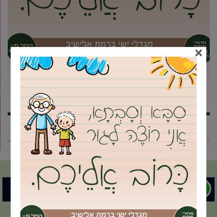
×
« פוסט קודם
פוסט הבא »