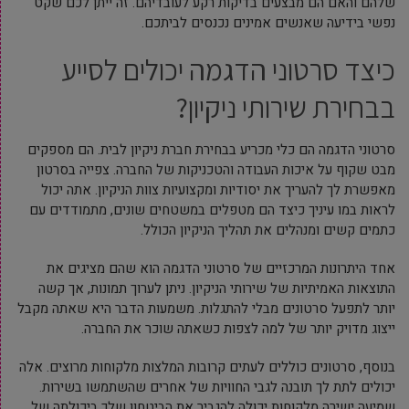
שלהם והאם הם מבצעים בדיקות רקע לעובדיהם. זה ייתן לכם שקט
נפשי בידיעה שאנשים אמינים נכנסים לביתכם.
כיצד סרטוני הדגמה יכולים לסייע
בבחירת שירותי ניקיון?
סרטוני הדגמה הם כלי מכריע בבחירת חברת ניקיון לבית. הם מספקים
מבט שקוף על איכות העבודה והטכניקות של החברה. צפייה בסרטון
מאפשרת לך להעריך את יסודיות ומקצועיות צוות הניקיון. אתה יכול
לראות במו עיניך כיצד הם מטפלים במשטחים שונים, מתמודדים עם
כתמים קשים ומנהלים את תהליך הניקיון הכולל.
אחד היתרונות המרכזיים של סרטוני הדגמה הוא שהם מציגים את
התוצאות האמיתיות של שירותי הניקיון. ניתן לערוך תמונות, אך קשה
יותר לתפעל סרטונים מבלי להתגלות. משמעות הדבר היא שאתה מקבל
ייצוג מדויק יותר של למה לצפות כשאתה שוכר את החברה.
בנוסף, סרטונים כוללים לעתים קרובות המלצות מלקוחות מרוצים. אלה
יכולים לתת לך תובנה לגבי החוויות של אחרים שהשתמשו בשירות.
שמיעה ישירה מלקוחות יכולה להגביר את הביטחון שלך ביכולתה של