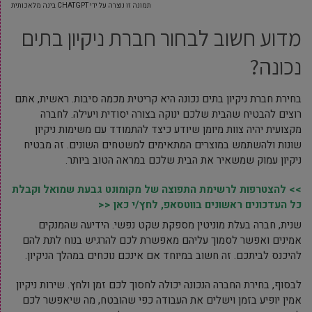
תמונה זו נוצרה על ידי CHATGPT בינה מלאכותית
מדוע חשוב לבחור חברת ניקיון בתים
נכונה?
בחירת חברת ניקיון בתים נכונה היא קריטית מכמה סיבות. ראשית, אתם
רוצים להבטיח שהבית שלכם ינוקה בצורה יסודית ויעילה. לחברה
מקצועית יהיה צוות מיומן שיודע כיצד להתמודד עם משימות ניקיון
שונות ולהשתמש במוצרים המתאימים למשטחים השונים. זה מבטיח
ניקיון עמוק שמשאיר את הבית שלכם במראה הטוב ביותר.
>> להצטרפות לרשימת התפוצה של מקומונט גבעת שמואל וקבלת
כל העדכונים ראשונים בווטסאפ, לחץ/י כאן <<
שנית, חברה בעלת מוניטין מספקת שקט נפשי. הידיעה שהמנקים
אמינים ואפשר לסמוך עליהם מאפשרת לכם להרגיש בנוח לתת להם
להיכנס לביתכם. זה חשוב במיוחד אם אינכם נוכחים במהלך הניקיון.
לבסוף, בחירת החברה הנכונה יכולה לחסוך לכם זמן ולחץ. שירות ניקיון
אמין יופיע בזמן וישלים את העבודה כפי שהובטח, מה שיאפשר לכם