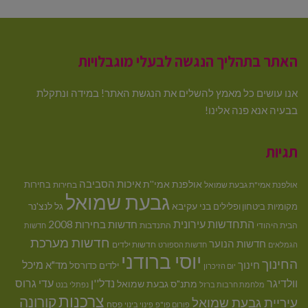
האתר בתהליך הנגשה לבעלי מוגבלויות
אנו עושים כל מאמץ להשלים את הנגשת האתר! במידה ונתקלת
בבעיה אנא פנה אלינו!
תגיות
איכות הסביבה
אולפנת אמי''ת
בחירות
אולפנת אמי"ת גבעת שמואל
בחירות
גבעת שמואל
בני עקיבא
גל לנצ'נר
מקומיות
ביטחון ופלילים
התחדשות עירונית
חדשות בחירות 2008
הבית היהודי
התנדבות
חדשות
חדשות מערכת
חדשות הנוער
חדשות ילדים
הגמלאים
חדשות הספורט
יוסי ברודני
החינוך
מיכל
חינוך
מד"א
ילדים
כדורסל
יום הזיכרון
וולדיגר
נדל''ן
עדי גרוס
מתנ"ס גבעת שמואל
מלחמת חרבות ברזל
נפתלי בנט
צרכנות
קורונה
עיריית גבעת שמואל
פסח
פורום פו"פ
פינוי בינוי