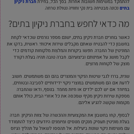
להתמקד במשימות חשובות אחרות. בסך הכל, בחירת
חברת ניקיון
בתים
נכונה מבטיחה בית נקי וחוויה נטולת טרחה.
מה כדאי לחפש בחברת ניקיון בתים?
כאשר בוחרים חברת ניקיון בתים, ישנם מספר גורמים שכדאי לקחת
בחשבון כדי להבטיח שאתם מקבלים שירות איכותי. ראשית, בדקו את
המוניטין של החברה. חפשו ביקורות והמלצות מלקוחות קודמים כדי
לקבל מושג על אמינותם וביצועיהם. חברה טובה תהיה בעלת רקורד
מוצק של לקוחות מרוצים.
שנית, בררו לגבי שיטות הניקוי והמוצרים בהם הם משתמשים. חשוב
לדעת אם הם משתמשים במוצרי ניקוי ידידותיים לסביבה ובטוחים,
במיוחד אם יש לכם ילדים או חיות מחמד. בנוסף, ודאו שהחברה
מספקת שירות ניקיון מקיף שמכסה את כל אזורי הבית, כולל אותם
מקומות שקשה להגיע אליהם.
לבסוף, קחו בחשבון את המקצועיות וההכשרה של צוות הניקיון. חברה
בעלת מוניטין תעסיק מנקים מנוסים ומיומנים היודעים כיצד להתמודד
עם משימות ניקוי שונות ביעילות. אל תהססו לשאול על תהליך הגיוס