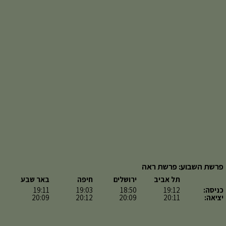
פרשת השבוע: פרשת ראה
תל אביב
ירושלים
חיפה
באר שבע
כניסה:
19:12
18:50
19:03
19:11
יציאה:
20:11
20:09
20:12
20:09