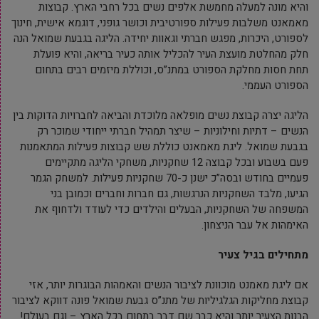
והיא מונה למעלה מחמשת אלפים נשים בכל רחבי הארץ. קבוצות
מאמאנט משלבות פעילות ספורטיבית וכושר גופני, דוגמא אישית, חינוך
לספורט, היכרות, מפגש חברתי וגאוות יחידה. הליגה בגבעת שמואל הנה
חלק מהחלטת מועצת העיר להכליל אותה כעיר בריאה, והיא פועלת
תחת חסות מחלקת הספורט במתנ”ס, וכוללת מיזמים רבים בתחום
הספורט העממי.
הליגה יצרה קבוצת נשים מופלאה מלוכדת והביאה לחברויות הדוקות בין
הנשים – דתיות וחילוניות – שיצר תמהיל חברתי ייחודי שמוכר רק
בגבעת שמואל. ליגת מאמאנט כוללת שש קבוצות פעילות המתאמנות
פעם בשבוע ובכל קבוצה 12 שחקניות, משחקי הליגה מתקיימים
פעמיים בחודש ובסה”כ ישנן כ-70 שחקניות פעילות. למשחק הגמר
הגיעו, מלבד השחקניות הנרגשות, גם חברות וחברים וכמובן בני
המשפחה של השחקניות, הבעלים והילדים כדי לעודד ולדחוף את
האימהות אל עבר הניצחון.
מתחילים בגיל צעיר
אם ליגת מאמנט מוכוונת לציבור הנשים והאמהות הבוגרות יותר, אזי
קבוצת מחליקות הגלגיליות של מתנ”ס גבעת שמואל פונה דווקא לציבור
הבנות הצעיר יותר והיא כבר שם דבר בתחום בכל הארץ – וגם בעולם!