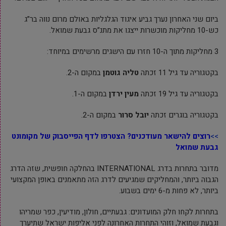
ביום שני האחרון נערך גביע איגוד הגלגליות באולם מרום נווה בר”ג
כש-10 מחליקות מוכשרות ייצגו את מתנ”ס גבעת שמואל.
3 מחליקות מתוך ה-10 חזרו עם הישגים מרשימים במיוחד:
בקטגוריה עד גיל 11 זכתה
טליה גוטמן
במקום ה-2.
בקטגוריה עד גיל 19 זכתה
מעין ירדן
במקום ה-1.
בקטגוריה בוגרים זכתה
יובל סרור
במקום ה-2.
>>
רוצים להישאר מעודכנים? הצטרפו לדף הפייסבוק של
מקומונט
גבעת שמואל
מדובר בתחרות בדרג INTERNATIONAL בהחלקה חופשית, שזה הדרג
הגבוה ביותר, והמחליקים שמגיעים לדרג הזה מתאמנים באופן המקצועי
ביותר, לא פחות מ-6 ימים בשבוע.
בתחרות לקחו חלק המועדונים: גבעתיים, חולון, מודיעין, כפר שמריהו
וגבעת שמואל, וזוהי התחרות האחרונה לפני אליפות ישראל שתיערך