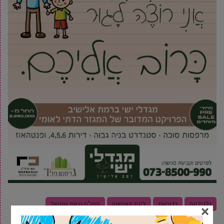
גלגיליות
כדורשת
ליגת מאמאנט
מתנ"ס גבעת שמואל
×