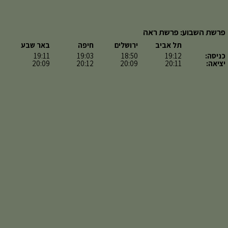
פרשת השבוע: פרשת ראה
תל אביב
ירושלים
חיפה
באר שבע
כניסה:
19:12
18:50
19:03
19:11
יציאה:
20:11
20:09
20:12
20:09