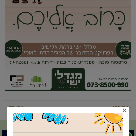
×
« פוסט קודם
פוסט הבא »