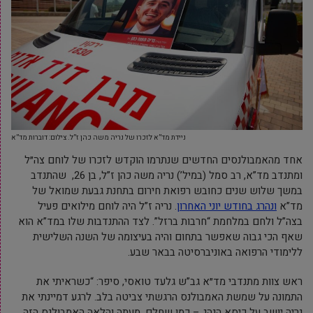
ניידת מד”א לזכרו של נריה משה כהן ז”ל. צילום: דוברות מד”א
אחד מהאמבולנסים החדשים שנתרמו הוקדש לזכרו של
לוחם צה״ל
ומתנדב מד”א, רב סמל (במיל’) נריה משה כהן ז”ל
, בן 26, שהתנדב
במשך שלוש שנים כחובש רפואת חירום בתחנת גבעת שמואל של
מד”א
ונהרג בחודש יוני האחרון
. נריה ז”ל היה לוחם מילואים פעיל
בצה”ל ולחם במלחמת “חרבות ברזל”. לצד ההתנדבות שלו במד”א הוא
שאף הכי גבוה שאפשר בתחום והיה בעיצומה של השנה השלישית
ללימודי הרפואה באוניברסיטה בבאר שבע.
ראש צוות מתנדבי מד״א גב”ש גלעד טואסי, סיפר: “כשראיתי את
התמונה על שמשת האמבולנס הרגשתי צביטה בלב. לרגע דמיינתי את
נריה יושב על כיסא הנהג – כמו שחלם. מעתה והלאה האמבולנס הזה