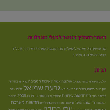
האתר בתהליך הנגשה לבעלי מוגבלויות
אנו עושים כל מאמץ להשלים את הנגשת האתר! במידה ונתקלת
בבעיה אנא פנה אלינו!
תגיות
איכות הסביבה
אולפנת אמי''ת
בחירות
אולפנת אמי"ת גבעת שמואל
בחירות
גבעת שמואל
בני עקיבא
גל לנצ'נר
מקומיות
ביטחון ופלילים
התחדשות עירונית
חדשות בחירות 2008
הבית היהודי
התנדבות
חדשות
חדשות מערכת
חדשות הנוער
חדשות ילדים
הגמלאים
חדשות הספורט
יוסי ברודני
החינוך
מיכל
חינוך