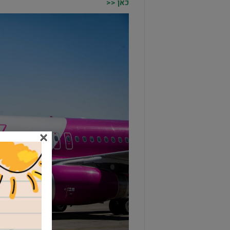
כאן <<
×