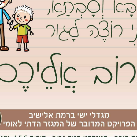
צילום: wizzair
וא-קוסט?
דירות ופתחו מחדש את התחרות, מה שהעניק זריקת מרץ לענף ואפשר
Wizz  ערים שעד לפני כמה שנים היו חלום רחוק ויקר, כמו לונדון, הופכת לנגישות, קלות להגעה
ריימארק. עכשיו רק נשאר לחכות לטיסות לואו קוסט גם לניו-יורק.