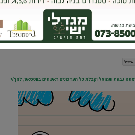
גם אחרי הברקזיט, לונדון ממשיכה להיות יעד אטרקטיבי לישראלים. צילום: יח”צ
אימייל
נט גבעת שמואל וקבלת כל העדכונים ראשונים בווטסאפ, לחץ/י