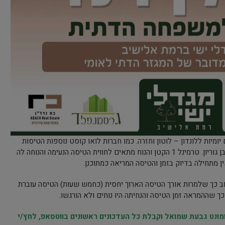
 ויום יומיות ללונדון – לוטון וחזרה. כמו חברות לואו קוסט נוספות הטיסות
יוצאות מטרמינל 1 המחודש בנמל התעופה בן גוריון. טרמינל 1 הקטן והנוח מתאים לחווית הטיסה הנעימה והנוחה לה
ים ומריחים טוב כך שלמרות אורך הטיסה הארוך יחסית (כחמש שעות) הטיסה עוברת
 כך שההמראה זמן הטיסה והנחיתה היו נוחים ולא הורגשו.
נט גבעת שמואל וקבלת כל העדכונים ראשונים בווטסאפ, לחץ/י