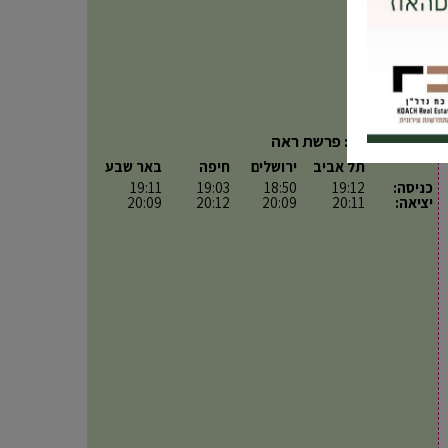
פרשת השבוע: פרשת ראה
תל אביב
ירושלים
חיפה
באר שבע
כניסה:
19:12
18:50
19:03
19:11
יציאה:
20:11
20:09
20:12
20:09