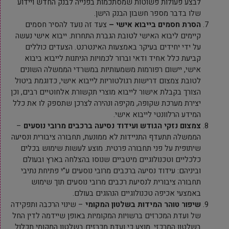
לבצע פעולות פשוטות שמסתכמות בפנייה לבנק החדש ויידוע
שלו בדבר מספר חשבון הבנק הישן.
הסרת חסמים בייבוא אישי –
צעד זה נועד להסיר חסמים
קיימים ליבוא האישי לטובת הגברת התחרות. ייבוא אישי נעשה
על ידי יחידים בעיקר באמצעות האינטרנט. הצעדים כוללים
קביעת כלל אחיד ודאי וברור לכמויות הניתנות לייבוא ביבוא
אישי, יישום רפורמות משמעותיות במשרדי הממשלה השונים
לטובת צמצום דרישות רגולטוריות לייבוא אישי, כדוגמת ביטול
הצורך בקבלת אישור לייבוא מוצרי תקשורת אלחוטיים רבים, וכן
יצירת מערכת שקופה, מקיפה ונהירה לצרכן שתספק לו את כלל
המידע הרלוונטי לייבוא אישי.
צמצום נזקי הגודש ועידוד נסיעה ברכבים מרובי נוסעים
–
הממשלה תתעדף התניידות לא ממונעת, תחבורה ציבורית ונסיעה
שיתופית על פני תחבורה פרטית. מוצע לעשות שימוש בכלים
כלכליים וטכנולוגיים מיטביים שנוסו בהצלחה בארץ ובעולם
וביניהם: עידוד נסיעה ברכבים מרובי נוסעים ע”י פתיחת נתיבי
תחבורה ציבורית לנסיעת רכבים מרובי נוסעים תוך שימוש
באמצעי אכיפה טכנולוגיים הנהוגים בעולם.
שיפור טוהר המידות בשלטון המקומי
– שינוי הרכבה ותפקידה
של ועדת המכרזים ברשויות המקומיות באופן שיידמה לדין החל
בשלטון המרכזי. מוצע כי ועדת מכרזים בשלטון המקומי תכלול