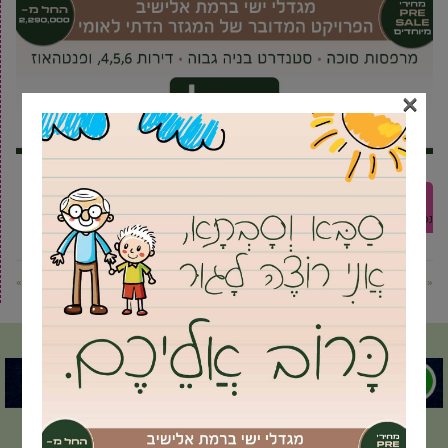
×
אמצעי תשלום דיגיטליים
הרפורמה להוזלת
מענק עבודה
עידוד
נסיעה
שלטון מקומי
תקציב המדינה
« פוסט קודם
פוסט הבא »