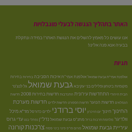
האתר בתהליך הנגשה לבעלי מוגבלויות
אנו עושים כל מאמץ להשלים את הנגשת האתר! במידה ונתקלת
בבעיה אנא פנה אלינו!
תגיות
איכות הסביבה
אולפנת אמי''ת
בחירות
אולפנת אמי"ת גבעת שמואל
בחירות
גבעת שמואל
בני עקיבא
גל לנצ'נר
מקומיות
ביטחון ופלילים
התחדשות עירונית
חדשות בחירות 2008
הבית היהודי
התנדבות
חדשות
חדשות מערכת
חדשות הנוער
חדשות ילדים
הגמלאים
חדשות הספורט
יוסי ברודני
החינוך
מיכל
חינוך
מד"א
ילדים
כדורסל
יום הזיכרון
וולדיגר
נדל''ן
עדי גרוס
מתנ"ס גבעת שמואל
מלחמת חרבות ברזל
נפתלי בנט
צרכנות
קורונה
עיריית גבעת שמואל
פסח
פורום פו"פ
פינוי בינוי