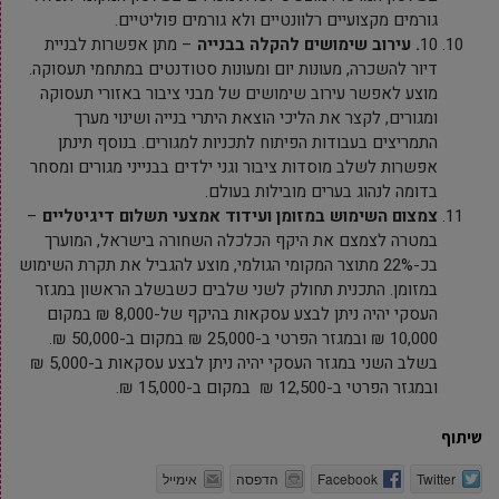
גורמים מקצועיים רלוונטיים ולא גורמים פוליטיים.
10
. עירוב שימושים להקלה בבנייה
– מתן אפשרות לבניית
דיור להשכרה, מעונות יום ומעונות סטודנטים במתחמי תעסוקה.
מוצע לאפשר עירוב שימושים של מבני ציבור באזורי תעסוקה
ומגורים, לקצר את הליכי הוצאת היתרי בנייה ושינוי מערך
התמריצים בעבודות הפיתוח לתכניות למגורים. בנוסף תינתן
אפשרות לשלב מוסדות ציבור וגני ילדים בבנייני מגורים ומסחר
בדומה לנהוג בערים מובילות בעולם.
צמצום השימוש במזומן ועידוד אמצעי תשלום דיגיטליים
–
במטרה לצמצם את היקף הכלכלה השחורה בישראל, המוערך
בכ-22% מתוצר המקומי הגולמי, מוצע להגביל את תקרת השימוש
במזומן. התכנית תחולק לשני שלבים כשבשלב הראשון במגזר
העסקי יהיה ניתן לבצע עסקאות בהיקף של-8,000 ₪ במקום
10,000 ₪ ובמגזר הפרטי ב-25,000 ₪ במקום ב-50,000 ₪.
בשלב השני במגזר העסקי יהיה ניתן לבצע עסקאות ב-5,000 ₪
ובמגזר הפרטי ב-12,500 ₪ במקום ב-15,000 ₪.
שיתוף
Twitter
Facebook
הדפסה
אימייל