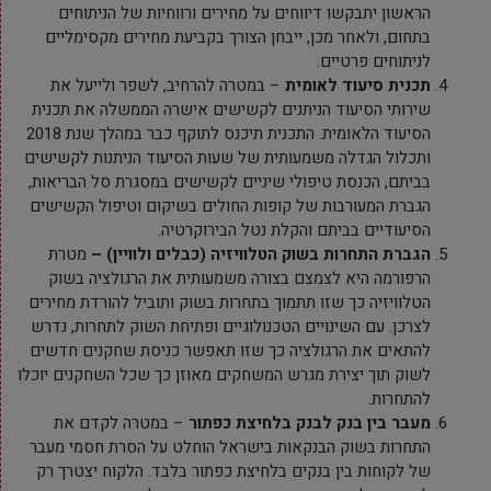
הראשון יתבקשו דיווחים על מחירים ורווחיות של הניתוחים
בתחום, ולאחר מכן, ייבחן הצורך בקביעת מחירים מקסימליים
לניתוחים פרטיים.
תכנית סיעוד לאומית
– במטרה להרחיב, לשפר ולייעל את
שירותי הסיעוד הניתנים לקשישים אישרה הממשלה את תכנית
הסיעוד הלאומית. התכנית תיכנס לתוקף כבר במהלך שנת 2018
ותכלול הגדלה משמעותית של שעות הסיעוד הניתנות לקשישים
בביתם, הכנסת טיפולי שיניים לקשישים במסגרת סל הבריאות,
הגברת המעורבות של קופות החולים בשיקום וטיפול הקשישים
הסיעודיים בביתם והקלת נטל הבירוקרטיה.
הגברת התחרות בשוק הטלוויזיה (כבלים ולוויין) –
מטרת
הרפורמה היא לצמצם בצורה משמעותית את הרגולציה בשוק
הטלוויזיה כך שזו תתמוך בתחרות בשוק ותוביל להורדת מחירים
לצרכן. עם השינויים הטכנולוגיים ופתיחת השוק לתחרות, נדרש
להתאים את הרגולציה כך שזו תאפשר כניסת שחקנים חדשים
לשוק תוך יצירת מגרש המשחקים מאוזן כך שכל השחקנים יוכלו
להתחרות.
מעבר בין בנק לבנק בלחיצת כפתור
– במטרה לקדם את
התחרות בשוק הבנקאות בישראל הוחלט על הסרת חסמי מעבר
של לקוחות בין בנקים בלחיצת כפתור בלבד. הלקוח יצטרך רק