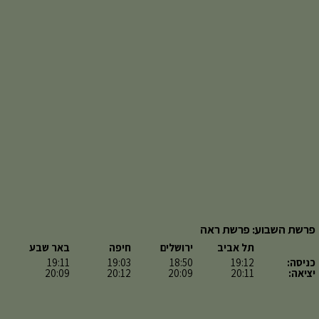
פרשת השבוע: פרשת ראה
תל אביב
ירושלים
חיפה
באר שבע
כניסה:
19:12
18:50
19:03
19:11
יציאה:
20:11
20:09
20:12
20:09