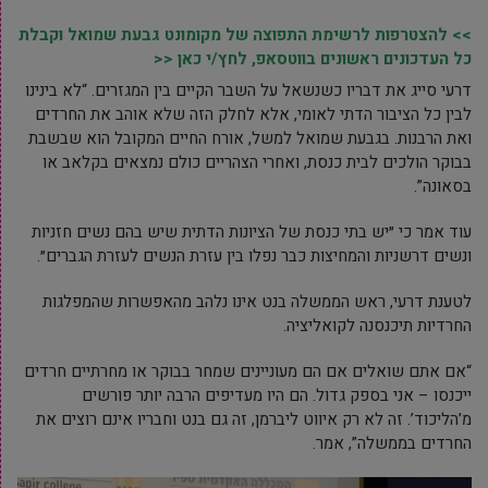
>> להצטרפות לרשימת התפוצה של מקומונט גבעת שמואל וקבלת
כל העדכונים ראשונים בווטסאפ, לחץ/י כאן <<
דרעי סייג את דבריו כשנשאל על השבר הקיים בין המגזרים. “לא בינינו
לבין כל הציבור הדתי לאומי, אלא לחלק הזה שלא אוהב את החרדים
ואת הרבנות. בגבעת שמואל למשל, אורח החיים המקובל הוא שבשבת
בבוקר הולכים לבית כנסת, ואחרי הצהריים כולם נמצאים בקלאב או
בסאונה”.
עוד אמר כי ״יש בתי כנסת של הציונות הדתית שיש בהם נשים חזניות
ונשים דרשניות והמחיצות כבר נפלו בין עזרת הנשים לעזרת הגברים״.
לטענת דרעי, ראש הממשלה בנט אינו נלהב מהאפשרות שהמפלגות
החרדיות תיכנסנה לקואליציה.
“אם אתם שואלים אם הם מעוניינים שמחר בבוקר או מחרתיים חרדים
ייכנסו – אני בספק גדול. הם היו מעדיפים הרבה יותר פורשים
מ’הליכוד’. זה לא רק איווט ליברמן, זה גם בנט וחבריו אינם רוצים את
החרדים בממשלה”, אמר.