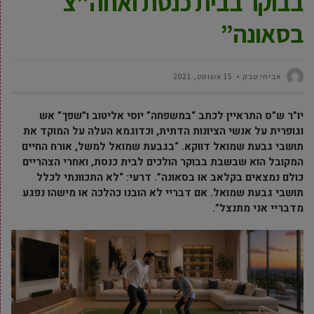
בבוקר בבית כנסת ואחה”צ
בסאונה”
אביחי טבק
15 אוגוסט, 2021
יו”ר ש”ס התראיין לכתב “במשפחה” יוסי אליטוב ו”שפך” אש
וגופרית על אנשי הציונות הדתית, וכדוגמא העלה על המוקד את
תושבי גבעת שמואל דווקא. “בגבעת שמואל למשל, אורח החיים
המקובל הוא שבשבת בבוקר הולכים לבית כנסת, ואחרי הצהריים
כולם נמצאים בקלאב או בסאונה”. דרעי: “לא התכוונתי לכלל
תושבי גבעת שמואל. אם דבריי לא הובנו כהלכה או מישהו נפגע
מדבריי אני מתנצל”.