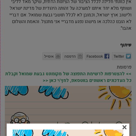
אין כוונתי חלילה לכלל הציבור של הציונות הדתית, שיקר מאד לליבי
ושותף מלא יחד איתנו למערכה על זהותה היהודית של מדינת ישראל
ולישוב ארץ ישראל, וכמובן לא לכלל תושבי גבעת שמואל. אם דבריי
לא הובנו כהלכה או מישהו נפגע מדבריי אני מתנצל. והאמת והשלום
אהבו”.
שיתוף
Twitter
Facebook
הדפסה
אימייל
פרסומת
>> להצטרפות לרשימת התפוצה של מקומונט גבעת שמואל וקבלת
כל העדכונים ראשונים בווטסאפ, לחץ/י כאן <<
×