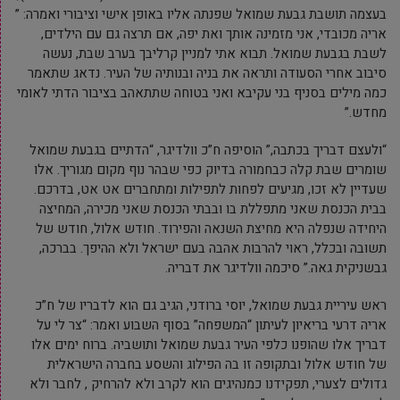
בעצמה תושבת גבעת שמואל שפנתה אליו באופן אישי וציבורי ואמרה: ”
אריה מכובדי, אני מזמינה אותך ואת יפה, אם תרצה גם עם הילדים,
לשבת בגבעת שמואל. תבוא אתי למניין קרליבך בערב שבת, נעשה
סיבוב אחרי הסעודה ותראה את בניה ובנותיה של העיר. נדאג שתאמר
כמה מילים בסניף בני עקיבא ואני בטוחה שתתאהב בציבור הדתי לאומי
מחדש.”
“ולעצם דבריך בכתבה,” הוסיפה ח”כ וולדיגר, “הדתיים בגבעת שמואל
שומרים שבת קלה כבחמורה בדיוק כפי שבהר נוף מקום מגוריך. אלו
שעדיין לא זכו, מגיעים לפחות לתפילות ומתחברים אט אט, בדרכם.
בבית הכנסת שאני מתפללת בו ובבתי הכנסת שאני מכירה, המחיצה
היחידה שנפלה היא מחיצת השנאה והפירוד. חודש אלול, חודש של
תשובה ובכלל, ראוי להרבות אהבה בעם ישראל ולא ההיפך. בברכה,
גבשניקית גאה.” סיכמה וולדיגר את דבריה.
ראש עיריית גבעת שמואל, יוסי ברודני, הגיב גם הוא לדבריו של ח”כ
אריה דרעי בריאיון לעיתון “המשפחה” בסוף השבוע ואמר: “צר לי על
דבריך אלו שהופנו כלפי העיר גבעת שמואל ותושביה. ברוח ימים אלו
של חודש אלול ובתקופה זו בה הפילוג והשסע בחברה הישראלית
גדולים לצערי, תפקידנו כמנהיגים הוא לקרב ולא להרחיק , לחבר ולא