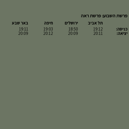
פרשת השבוע: פרשת ראה
תל אביב
ירושלים
חיפה
באר שבע
כניסה:
19:12
18:50
19:03
19:11
יציאה:
20:11
20:09
20:12
20:09