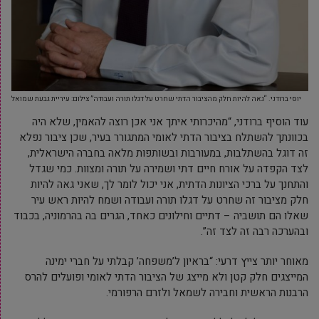
יוסי ברודני. “גאה להיות חלק מהציבור הדתי שחרט על דגלו תורה ועבודה” צילום: עיריית גבעת שמואל
עוד הוסיף ברודני, “מהיכרותי איתך אני אכן רוצה להאמין, שלא היה
בכוונתך להשתלח בציבור הדתי לאומי המתגורר בעיר, שכן ציבור נפלא
זה דוגל בהשתלבות, במעורבות ובשותפות מלאה בחברה הישראלית,
לצד הקפדה על אורח חיים דתי ושמירה על תורה ומצוות. כמי שגדל
והתחנך על ברכי הציונות הדתית, אני יכול לומר לך, שאני גאה להיות
חלק מציבור זה שחרט על דגלו תורה ועבודה ושמח להיות ראש עיר
שאלו הם תושביה – דתיים וחילונים כאחד, הגרים בה בהרמוניה, בכבוד
ובהערכה רבה זה לצד זה”.
מאוחר יותר צייץ דרעי: “בראיון ל’משפחה’ קבלתי על חברי ימינה
המייצגים חלק קטן ולא מייצג של הציבור הדתי לאומי ופועלים להרס
הרבנות הראשית וחבירה לשמאל ולזרם הרפורמי.