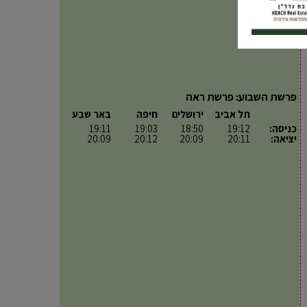
פרשת השבוע: פרשת ראה
תל אביב
ירושלים
חיפה
באר שבע
כניסה:
19:12
18:50
19:03
19:11
יציאה:
20:11
20:09
20:12
20:09