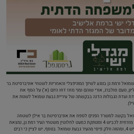
מואל ורמת גן בנוגע לשיוך המוניפצלי והאחריות לשטחי אוניברסיטת בר
 נועם סולברג, אורי שוהם ומני מזוז דחו היום (א’) על הסף את
ודת ועדת הגבולות הדנה בבקשתה של עיריית גבעת שמואל לשנות את
לן.
יריית גבעת שמואל בקשה למשרד הפנים לספח את אוניברסיטת בר אילן לשטחה
המוניציפלי. אוניברסיטת בר אילן הממוקמת מזרחית לכביש 4 ומנותקת כמעט לחלוטין משטחי העיר רמת גן, נמצאת
כמובלעת בין שטחיה של גבעת שמואל וכביש 4, ומהווה חלק פיסי מהעיר גבעת שמואל. בנוסף, יש לציין כי רבים