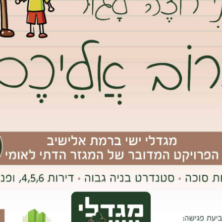
אוניברסיטת בר אילן בלב המחלוקת.צילום עמיעד טאוב