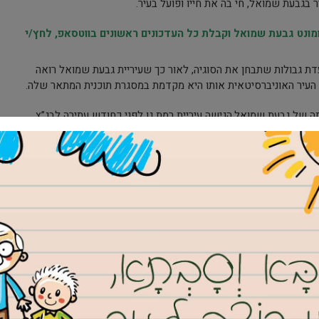
בגבעת שמואל, חי בה את חייו ופועל בעיר.
נט גבעת שמואל וקבלת כל העדכונים ראשונים בווטסאפ, לחץ/י
ים ועדת גבולות שתבחן את הסוגיה, לאור כך שעיריית גבעת שמואל רואה
ן העיר האוניברסיטאית אותו היא מקדמת במסגרת תוכנית המתאר שלה.
 של גבעת שמואל,הגישה עיריית רמת גן לפני כחודש עתירה לבג”צ
 עיריית גבעת שמואל ואוניברסיטת בר אילן, בטענה כי יש לדחות לאחר
 הגבולות שדנה בסוגיית שינוי שיוכה המוניציפלי של אוניברסיטת בר
יריית רמת גן כי יש
תקלות חמורות בהתנהלות וועדת הגבולות
. כאמור,
 משמעית של בג”צ היא תבוסה לניסיון של עיריית רמת גן להפוך דיון