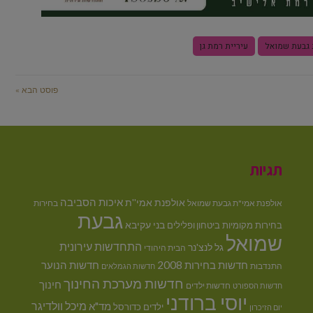
 גבעת שמואל
עיריית רמת גן
פוסט הבא »
תגיות
איכות הסביבה
אולפנת אמי''ת
אולפנת אמי"ת גבעת שמואל
בחירות
גבעת
בני עקיבא
בחירות מקומיות
ביטחון ופלילים
שמואל
התחדשות עירונית
גל לנצ'נר
הבית היהודי
חדשות בחירות 2008
חדשות הנוער
התנדבות
חדשות הגמלאים
חדשות מערכת החינוך
חינוך
חדשות ילדים
חדשות הספורט
יוסי ברודני
מיכל וולדיגר
מד"א
ילדים
כדורסל
יום הזיכרון