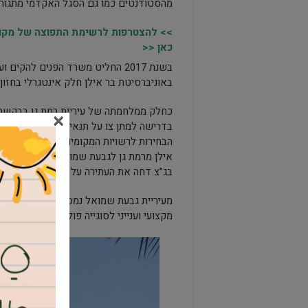
מהסטודנטים כמו גם הסגל האקדמי מתגורר 
>> להצטרפות לרשימת התפוצה של מקומו
כאן <<
בשנת 2017 החליט משרד הפנים להק
באוניברסיטת בר אילן חלק אינטגרלי בחזו
כחלק ממלחמתה של עיריית רמת גן בבקשתה
×
בדרישה למתן צו על תנאי נגד משרד הפנים,
הבחירות לרשויות המקומיות את החלטת ועדת
אילן מרמת גן לגבעת שמואל. כמו כן טענה ע
בג”צ דחה את העתירה על הסף.
מעיריית גבעת שמואל נמסר כי “ההחלטה החד
מקצועי וענייני לסוגייה פוליטית.”