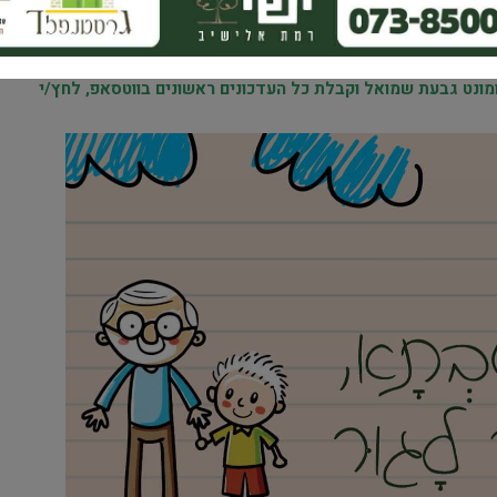
אימייל
נט גבעת שמואל וקבלת כל העדכונים ראשונים בווטסאפ, לחץ/י