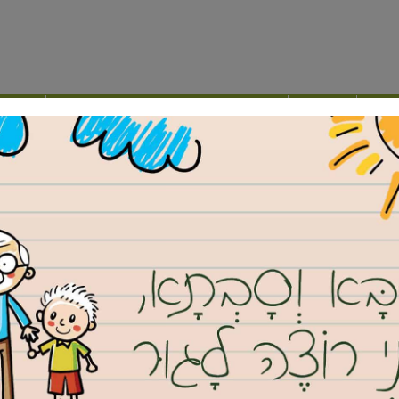
ילה
נדל”ן
מועצה דתית
תרבות ופנאי
אינד
ש העיר הבא של גבעת שמואל”
“תומך בגל לנצ’נר לראש העיר הבא
שר הפנים לשעבר וחבר הקבינט הביטחוני בממשלת החירום,
 שמואל רו”ח גל לנצ’נר. סער: “שיתוף פעולה עם בכירי