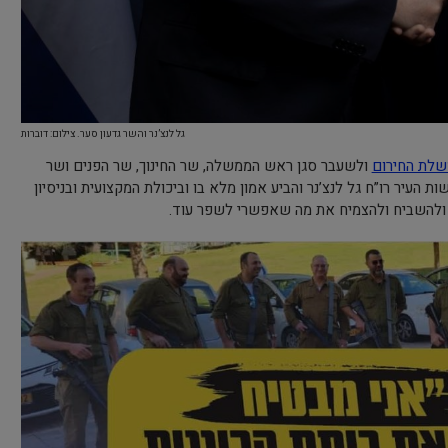
גל לנצ’נר והשר גדעון סער. צילום: דוברות
שלת החירום
ולשעבר סגן ראש הממשלה, שר החינוך, שר הפנים ושר
העיר רו”ח גל לנצ’נר והביע אמון מלא בו וביכולת המקצועית ובניסיון
 ולהשביח ולהצמיח את מה שאפשרי לשפר עוד.