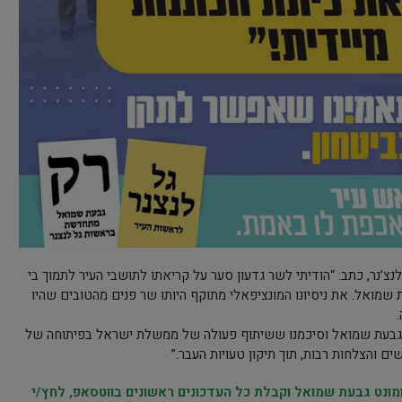
’נר, כתב: “הודיתי לשר גדעון סער על קריאתו לתושבי העיר לתמוך בי
בבחירות שיתקיימו ב-27.2 בגבעת שמואל. את ניסיונו המונציפאלי מתוקף היותו שר פנים מהטובים שהיו
 גבעת שמואל וסיכמנו ששיתוף פעולה של ממשלת ישראל בפיתוחה של
ם והצלחות רבות, תוך תיקון טעויות העבר.”
נט גבעת שמואל וקבלת כל העדכונים ראשונים בווטסאפ, לחץ/י