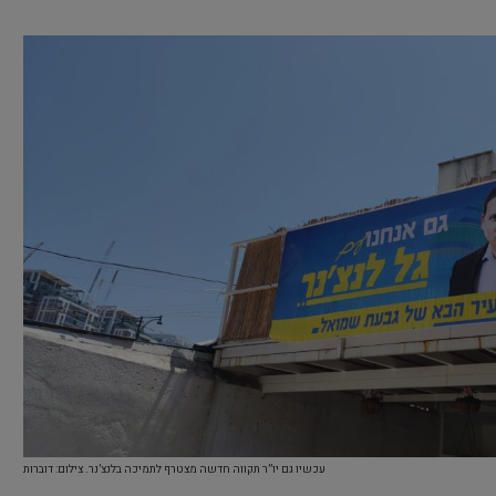
עכשיו גם יו”ר תקווה חדשה מצטרף לתמיכה בלנצ’נר. צילום: דוברות