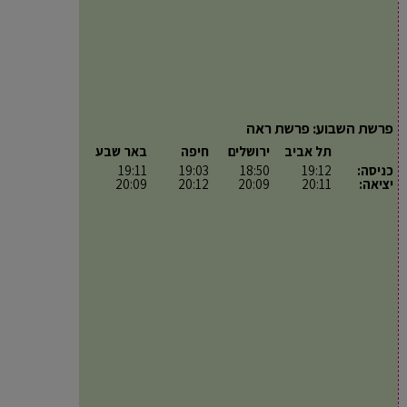
פרשת השבוע: פרשת ראה
תל אביב
ירושלים
חיפה
באר שבע
כניסה:
19:12
18:50
19:03
19:11
יציאה:
20:11
20:09
20:12
20:09