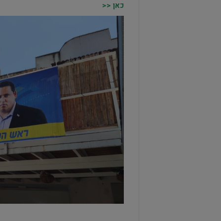
כאן <<