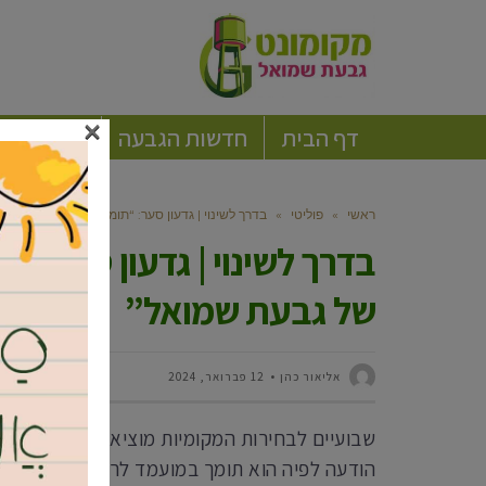
×
דף הבית
חדשות הגבעה
חברה וקה
ראשי
»
פוליטי
»
בדרך לשינוי | גדעון סער: “תומך בגל לנצ’נר לרא
בדרך לשינוי | גדעון סער: 
של גבעת שמואל”
‫אליאור כהן
12 פברואר, 2024
שבועיים לבחירות המקומיות מוציא גדעון סער, 
הודעה לפיה הוא תומך במועמד לראשות העיר גבעת