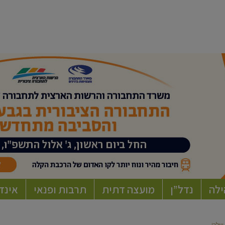
ילה
נדל”ן
מועצה דתית
תרבות ופנאי
אינד
שלך!