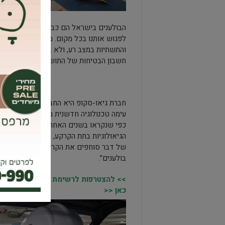
הבולענים בישראל הם כבר מזמן לא תופעה 
לפגוש אותנו בכל מקום. מספיק לפקוח עין ב
והתשתיות במצב רע, ולא בהכרח בשכונות ה
חשבון הבטיחות של התושבים.
חברת גיאו-סקופ היא החברה היחידה בארץ 
עימה טכנולוגיה חדשנית מעולם החישה מרחוק
כפי שנקראו בשנים האחרונות, נוצרים לרו
הגיאולוגיות בתת הקרקע, המפרות את המאזן
של דבר סוחפים את הקרקע הלא מהודקת מת
בולענים”.
>> להצטרפות לרשימת התפוצה של מקומו
כאן <<