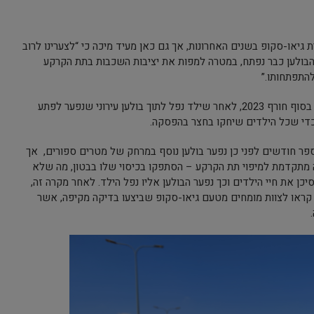
 גיאו-סקופ בשנים האחרונות, אך גם כאן מעיד מיכה כי “לצערינו לרוב
בולען כבר נפתח, במטרה למפות את יציבות השכבות בתת הקרקע
התפתחותו.”
אחד הפרוייקטים המדוברים, הגיע לכותרות בסוף חורף 2023, לאחר שילד נפל לתוך בולען עירוני שנפער לפתע
ספר חודשים לפני כן נפער בולען נוסף במרחק של מטרים ספורים, אך
 מתקדמת למיפוי תת הקרקע – הסתפקו בכיסוי שלו בבטון, מה שלא
ן את חיי הילדים וכך נפער הבולען אליו נפל הילד. לאחר מקרה זה,
קראו לצוות מומחים מטעם גיאו-סקופ שביצעו בדיקה מקיפה, אשר