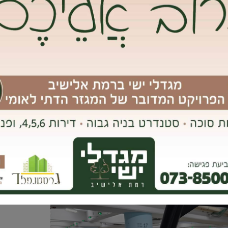
צילום: יח”צ
שולית שרק סקטור ספציפי מכיר, אלא חלק משגרת חיינו והם יכולים
סיבוב רגלי בכל עיר במדינה, כדי להבין שרוב המבנים, הכבישים
וותיקות אלא גם בחדשות – בהן הקבלנים עלולים לחסוך בזמן וכסף על
המתמחה בתחום סקר ומיפוי תת הקרקע בצורה לא פולשנית, ומביאה
. מנכ”ל החברה, מיכה פריד, מסביר את התופעה: “בולענים עירוניים,
ב עקב התערבות פולשנית של עבודות הנדסיות על גבי השכבות
 הקיים. התערבות פולשנית זו, מובילה לשינוי זרימה של מים שבסופו
חת לרגלינו, יוצרים שקיעות מקומיות שלאחר מכן מצטברות ומולידות
נט גבעת שמואל וקבלת כל העדכונים ראשונים בווטסאפ, לחץ/י