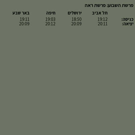
פרשת השבוע: פרשת ראה
תל אביב
ירושלים
חיפה
באר שבע
כניסה:
19:12
18:50
19:03
19:11
יציאה:
20:11
20:09
20:12
20:09