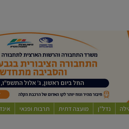
ילה
נדל”ן
מועצה דתית
תרבות ופנאי
אינד