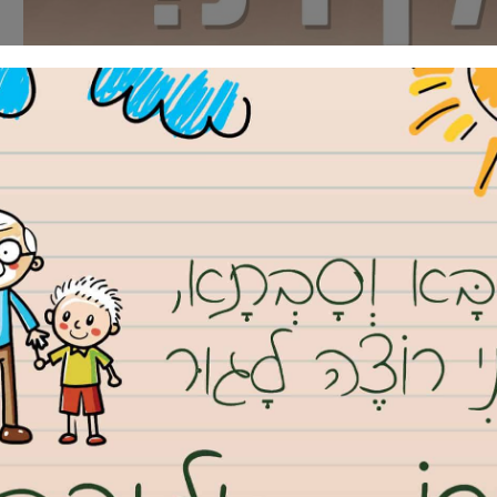
להגן על בריאותו ושלומו של ציבור התושבים הגרים בסמיכות לאזור הנ"ל.
י הייתה בניגוד לעמדת היועץ המשפטי לוועדה ויו"ר הוועדה, שצידדו
 על פי תמ"א 36, המאפשרת לטענתם הצבת אנטנות בבנייני משרדים. אני מגנה את התופעה על פיה
ל גגות בניני הבתים, דבר שעשוי לפגוע בבריאות הציבור. אני נלחם יחד
ולריות ממשיכות להקים אנטנות על גגות בתים, במקרים רבים ללא כל
המקומית. זכותן של הרשויות להרחיק אנטנות שממוקמות בקרבה יתירה