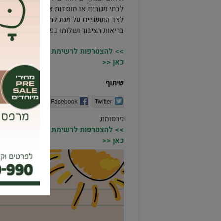
לבתי מגורים או מוסדות ציבור ובכך להרחי
לצד התושבים על מנת למנוע את המפגע שמ
בריאות הציבור ושלומו כפי שעשיתי עד כה".
>> להצטרפות לרשימת התפוצה של מקומו
כאן <<
שיתוף
Twitter
Facebook
הדפסה
פרסומת
>> להצטרפות לרשימת התפוצה של מקומו
כאן <<