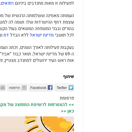
לפעילות זו מאות מתנדבים ביניהם
רופאים
,
העמותה מאמינה ששלמותה הרגשית של משפח
עוצמת דחף ההישרדות שלו. ושמה לה למטרה
בהורים ובבני המשפחה הנושאים בעול הקשי
לכל תושבי
מדינת ישראל
ללא הבדל
דת
ומי
בעקבות פעילותה לאורך השנים, זכתה העמ
ה-69 של מדינת ישראל; תואר כבוד “אבי
אות ראש העיר ירושלים למתנדב מצטיין; פ
שיתוף
Twitter
Facebook
הדפסה
פרסומת
>> להצטרפות לרשימת התפוצה של מקומו
כאן <<