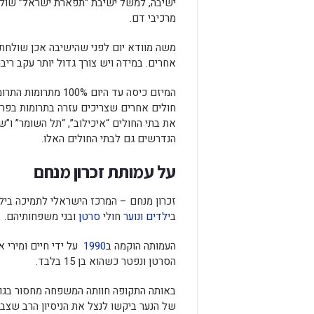
מרכיבי דם.
משה מוודא יום לפני שהישיבה אכן שולחת
אחרים. במידה ויש צורך גדול יותר עקב ריב
המיזם כיסה עד היום
חולים אחרים שצריכים עזרה בתרומות בפריס
הנדרשים גם לבתי החולים האלו.
על עמותת זכרון מנחם
זכרון מנחם – המרכז הישראלי לתמיכה ביל
ב
ילדים
ו
נוער
חולי
סרטן
ובני משפחותיהם.
העמותה הוקמה ב
1990
על ידי חיים ומירי 
הסרטן ונפטר כשהוא בן 15 בלבד.
באותה התקופה חוותה המשפחה מחסור בגוף ש
של הנער ביקשו לנצל את הניסיון הרב שצבר