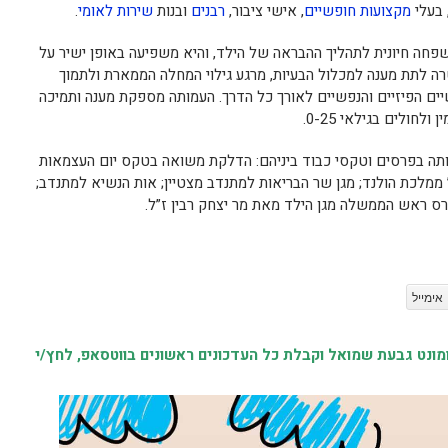
 בעלי
מקצועות חופשיים
, אישי ציבור,
רבנים
ובנות
שירות לאומי
.
ה חיונית לתהליך ההבראה של הילד, והיא משפיעה באופן ישיר על
 לתת מענה למכלול הבעיות, מרגע גילוי המחלה הממארת ולתמוך
ים הפיזיים והנפשיים לאורך כל הדרך. העמותה מספקת מענה ותמיכה
ן ולחולים בגילאי 0-25.
ותה בפרסים וטקסי כבוד ביניהם: הדלקת משואה בטקס יום העצמאות
ר” ממלכת הולנד; מגן שר הבריאות למתנדב מצטיין; אות הנשיא למתנדב;
רס ראש הממשלה מגן הילד מאת מר יצחק רבין ז”ל.
אימייל
נט גבעת שמואל וקבלת כל העדכונים ראשונים בווטסאפ, לחץ/י