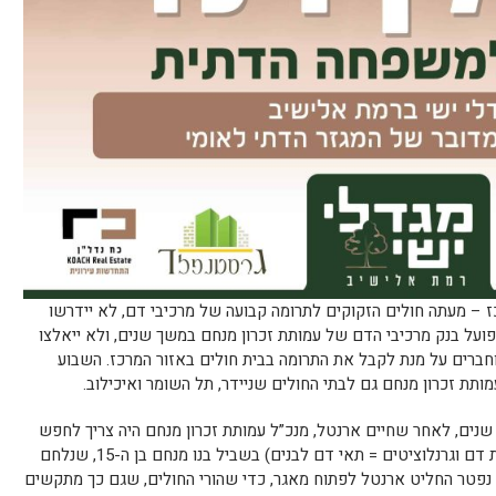
ז – מעתה חולים הזקוקים לתרומה קבועה של מרכיבי דם, לא יידרשו
פועל בנק מרכיבי הדם של עמותת זכרון מנחם במשך שנים, ולא ייאלצו
חברים על מנת לקבל את התרומה בבית חולים באזור המרכז. השבוע
תת זכרון מנחם גם לבתי החולים שניידר, תל השומר ואיכילוב.
יזם בנק מרכיבי הדם החל לפעול לפני 28 שנים, לאחר שחיים ארנטל, מנכ”ל עמותת זכרון מנחם היה צריך לחפש
תורמים למרכיבי דם (תרומבוציטים = טסיות דם וגרנלוציטים = תאי דם לבנים) בשביל בנו מנחם בן ה-15, שנלחם
פטר החליט ארנטל לפתוח מאגר, כדי שהורי החולים, שגם כך מתקשים