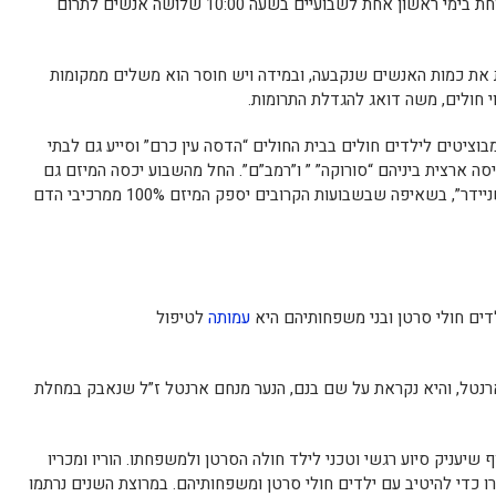
ישיבה, למשל ישיבת “תפארת ישראל” שולחת בימי ראשון אחת לשבועיים בשעה 10:00 שלושה אנשים לתרום
 את כמות האנשים שנקבעה, ובמידה ויש חוסר הוא משלים ממקומות
וי חולים, משה דואג להגדלת התרומות.
 100% מתרומות התרומבוציטים לילדים חולים בבית החולים “הדסה עין כרם” וסייע גם לבתי
ה ארצית ביניהם “סורוקה” ” ו”רמב”ם”. החל מהשבוע יכסה המיזם גם
את בתי החולים “איכילוב”, “תל השומר” ו”שניידר”, בשאיפה שבשבועות הקרובים יספק המיזם 100% ממרכיבי הדם
דים חולי סרטן ובני משפחותיהם היא
עמותה
לטיפול
ארנטל, והיא נקראת על שם בנם, הנער מנחם ארנטל ז”ל שנאבק במחלת
יעניק סיוע רגשי וטכני לילד חולה הסרטן ולמשפחתו. הוריו ומכריו
ו כדי להיטיב עם ילדים חולי סרטן ומשפחותיהם. במרוצת השנים נרתמו