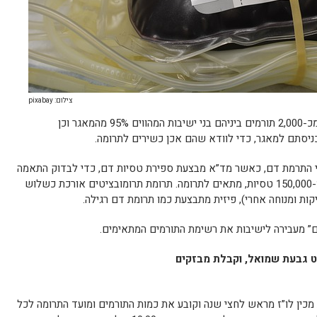
צילום: pixabay
מאגר תורמי הדם של “זכרון מנחם” מורכב מכ-2,000 תורמים ביניהם בני ישיבות המהווים 95% מהמאגר וכן
כניסתם למאגר, כדי לוודא שהם אכן כשירים לתרומה.
מי התרמת דם, כאשר מד”א מבצעת ספירת טסיות דם, כדי לבדוק התאמה
לתרומת תרומבוציטים. אדם שלו יש יותר מ-150,000 טסיות, מתאים לתרומה. תרומת תרומובציטים אורכת כשלוש
ות ומנוחה אחרי), פיזית מתבצעת כמו תרומת דם רגילה.
” מעבירה לישיבות את רשימת התורמים המתאימים.
 גבעת שמואל, וקבלת מבזקים
ין לו”ז מראש לחצי שנה וקובע את כמות התורמים ומועד התרומה לכל