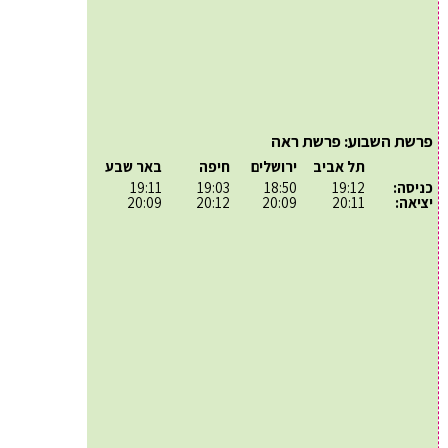
פרשת השבוע: פרשת ראה
תל אביב
ירושלים
חיפה
באר שבע
כניסה:
19:12
18:50
19:03
19:11
יציאה:
20:11
20:09
20:12
20:09