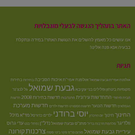
האתר בתהליך הנגשה לבעלי מוגבלויות
אנו עושים כל מאמץ להשלים את הנגשת האתר! במידה ונתקלת
בבעיה אנא פנה אלינו!
תגיות
איכות הסביבה
אולפנת אמי''ת
בחירות
אולפנת אמי"ת גבעת שמואל
בחירות
גבעת שמואל
בני עקיבא
גל לנצ'נר
מקומיות
ביטחון ופלילים
התחדשות עירונית
חדשות בחירות 2008
הבית היהודי
התנדבות
חדשות
חדשות מערכת
חדשות הנוער
חדשות ילדים
הגמלאים
חדשות הספורט
יוסי ברודני
החינוך
מיכל
חינוך
מד"א
ילדים
כדורסל
יום הזיכרון
וולדיגר
נדל''ן
עדי גרוס
מתנ"ס גבעת שמואל
מלחמת חרבות ברזל
נפתלי בנט
צרכנות
קורונה
עיריית גבעת שמואל
פסח
פורום פו"פ
פינוי בינוי