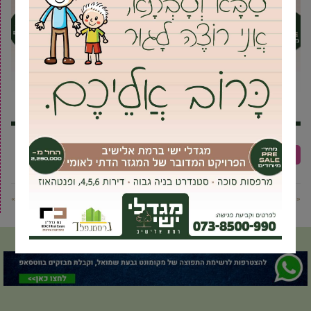
ארנונה
יוסי ברודני
מיסים
עיריית גבעת שמואל
« פוסט קודם
פוסט הבא »