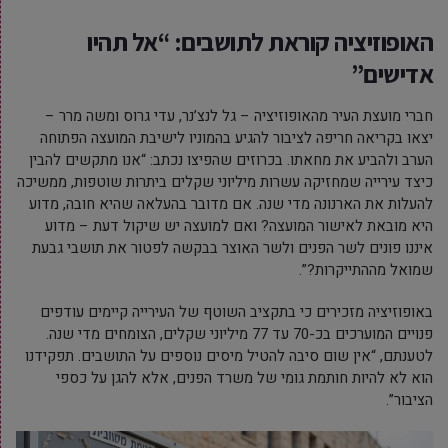
האופוזיציה קוראת לתושבים: “אל תהיו
אדישים”
חברי מועצת העיר מהאופוזיציה – גל לנצ’נר, עדי גרוס ומשה מרר –
יצאו בקריאה חריפה לציבור להגיע בהמוניו לישיבת המועצה הפתוחה
הערב ולהביע את מחאתו. בכרוזים שהפיצו נכתב: “אנו מתקשים להבין
כיצד עירייה שמחזיקה עשרות מיליוני שקלים ביתרות שוטפות, ממשיכה
להעלות את הארנונה מדי שנה. אם מדובר בהעלאה שהיא חובה, מדוע
היא מובאת לאישור המועצה? ואם למועצה יש שיקול דעת – מדוע
איננו פונים לשר הפנים ולשר האוצר בבקשה לפטור את תושבי גבעת
שמואל מההתייקרות?”.
באופוזיציה מזכירים כי בתקציב השוטף של העירייה קיימים עודפים
פנויים המוערכים בכ-70 עד 77 מיליוני שקלים, הצומחים מדי שנה.
לטענתם, “אין שום סיבה להטיל מיסים נוספים על התושבים. תפקידנו
הוא לא להיות חותמת גומי של משרד הפנים, אלא להגן על כספי
הציבור”.