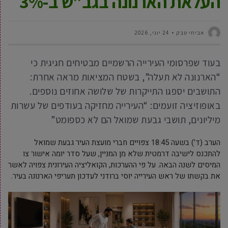
העלאת הארנונה בגב”ש ב-3%
אביחי טבק
24 יוני, 2026
בעוד שפרסומי העירייה הרשמיים מבטיחים חגיגית כי
“הארנונה לא תעלה”, בשטח המציאות מראה אחרת:
התושבים יספגו התייקרות של שלושה אחוזים נוספים.
באופוזיציה זועמים: “העירייה מחזיקה בעודפים של עשרות
מיליונים, תושבי גבעת שמואל הם לא כספומט”
הערב (ד’) בשעה 18:45 צפויים חברי מועצת העיר גבעת שמואל
להתכנס לישיבה דרמטית שלא מן המניין, שעל סדר יומה אישור צו
המיסים לשנה הבאה. על פי ההערכות, הקואליציה העירונית צפויה לאשר
את בקשתו של ראש העירייה יוסי ברודני לעדכון תעריפי הארנונה בעיר.