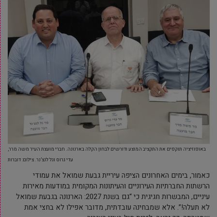
באופוזיציה תוקפים את התקציב המוצע ודורשים לבחון הקלה בארנונה. חברי מועצת העיר משה מרר,
עדי גרוס וגל לנצ’נר. צילום: דוברות
כאמור, בימים האחרונים הציפה עיריית גבעת שמואל את עמודי
הרשתות החברתיות העירוניים והעיתונות המקומית במודעות מאירות
עיניים, המבשרות חגיגית כי “גם בשנת 2027: הארנונה בגבעת שמואל
לא תעלה!”. אלא שמבחינה עובדתית, מדובר אפילו לא בחצי אמת