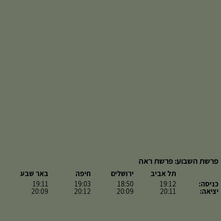
פרשת השבוע: פרשת ראה
תל אביב
ירושלים
חיפה
באר שבע
כניסה:
19:12
18:50
19:03
19:11
יציאה:
20:11
20:09
20:12
20:09