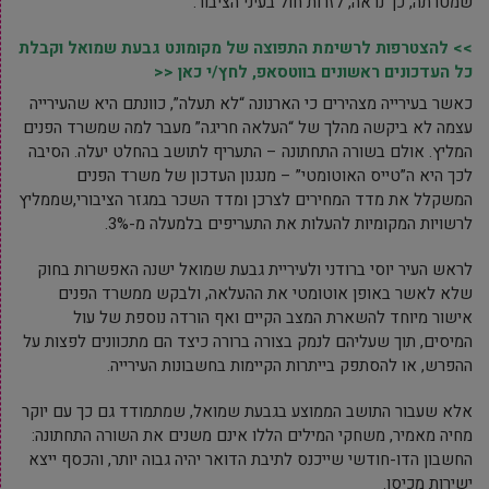
שמטרתה, כך נראה, לזרות חול בעיני הציבור.
>> להצטרפות לרשימת התפוצה של מקומונט גבעת שמואל וקבלת
כל העדכונים ראשונים בווטסאפ, לחץ/י כאן <<
כאשר בעירייה מצהירים כי הארנונה “לא תעלה”, כוונתם היא שהעירייה
עצמה לא ביקשה מהלך של “העלאה חריגה” מעבר למה שמשרד הפנים
המליץ. אולם בשורה התחתונה – התעריף לתושב בהחלט יעלה. הסיבה
לכך היא ה”טייס האוטומטי” – מנגנון העדכון של משרד הפנים
המשקלל את מדד המחירים לצרכן ומדד השכר במגזר הציבורי,שממליץ
לרשויות המקומיות להעלות את התעריפים בלמעלה מ-3%.
לראש העיר יוסי ברודני ולעיריית גבעת שמואל ישנה האפשרות בחוק
שלא לאשר באופן אוטומטי את ההעלאה, ולבקש ממשרד הפנים
אישור מיוחד להשארת המצב הקיים ואף הורדה נוספת של עול
המיסים, תוך שעליהם לנמק בצורה ברורה כיצד הם מתכוונים לפצות על
ההפרש, או להסתפק בייתרות הקיימות בחשבונות העירייה.
אלא שעבור התושב הממוצע בגבעת שמואל, שמתמודד גם כך עם יוקר
מחיה מאמיר, משחקי המילים הללו אינם משנים את השורה התחתונה:
החשבון הדו-חודשי שייכנס לתיבת הדואר יהיה גבוה יותר, והכסף ייצא
ישירות מכיסו.