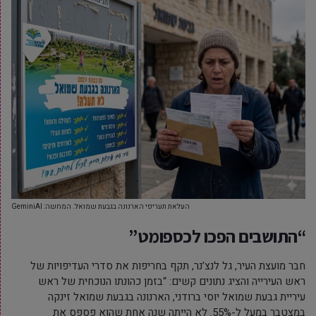
העלאת תעריפי הארנונה בגבעת שמואל. המחשה: GeminiAI
“התושבים הפכו לכספומט”
חבר מועצת העיר, גל לנצ’נר, תקף בחריפות את סדרי העדיפויות של
ראש העירייה והציג נתונים קשים: “בזמן כהונתו הנוכחית של ראש
עיריית גבעת שמואל יוסי ברודני, הארנונה בגבעת שמואל זינקה
במצטבר במעל ל-55%. לא הייתה שנה אחת שהוא פספס את