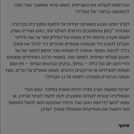
ההזדמנות להעלות את התעריפים. פשוט נוראי שתושבי העיר הפכו
לכספומט הבלעדי של העירייה”.
לנצ’נר מפנה אצבע מאשימה ישירות אל חלוקת התקציבים בקדנציה
הנוכחית: “בזמן שהתושבים נדרשים לשלם יותר, ראש העירייה העניק
לעצמו תקציב פרסום ויח”צ מנופח של כמיליון וחצי עד שני מיליוני
שקלים לטובת כלי תקשורת מקומיים וארציים כדי להלל את פועלו
בדרך לכנסת. בנוסף, אושרה לו תוספת שכר ומימון לתואר שני על
חשבון משלמי המיסים. לעומת זאת, בנושאי הליבה האמיתיים שנוגעים
לחיי היום-יום של כולנו – בחינוך, בניקיון ובביטחון העירוני – אין שום
תוספת לפעילויות או פרויקטים חדשים. פשוט שומרים על הקיים, בעוד
הקופה הציבורית ממשיכה לתפוח על גב הקהילה”.
ישיבת המועצה הערב צפויה להיות סוערת במיוחד. האם חברי
הקואליציה יצטרפו לקולות התושבים וינסו לפעול לשינוי הגזירה, או
שמא ייכנעו לדרישת ראש העיר ברודני שמבקש מהם לפעול כחותמת
גומי ויאשרו את ההתייקרות הנוספת? נמשיך לעדכן.
שיתוף