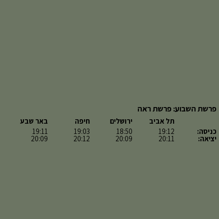
פרשת השבוע: פרשת ראה
תל אביב
ירושלים
חיפה
באר שבע
כניסה:
19:12
18:50
19:03
19:11
יציאה:
20:11
20:09
20:12
20:09