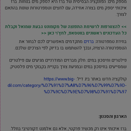
מספק מים: הפונקציה הבסיסית של ברז היא לספק מים בנוחות. ברז
איכותי יספק מים בצורה אחידה, עם לחצים וטמפרטורות שונות בהתאם
לצורך.
>> להצטרפות לרשימת התפוצה של מקומונט גבעת שמואל וקבלת
כל העדכונים ראשונים בווטסאפ, לחץ/י כאן <<
בחירת טמפרטורה:
ברזים
מתקדמים מאפשרים לכם לבחור את
הטמפרטורה הרצויה, ובכך להשתמש בו בדיוק לפי הצרכים שלכם.
פילטרים וחיסכון במים: חלק מברזים המודרניים מגיעים עם פילטרים
שמסייעים בחיסכון במים ובמניעת צורך בקניית בקבוקי מים פלסטיק.
קולקציה חדש באתר ביג דיל:
https://www.big-
dil.com/category/%D7%91%D7%A8%D7%96%D7%99%D7%9D-
%D7%9C%D7%9E%D7%98%D7%91%D7%97
הארגון והסגנון:
ברז איכותי אינו רק מכשיר פרקטי, אלא גם אלמנט דקורטיבי בחלל.