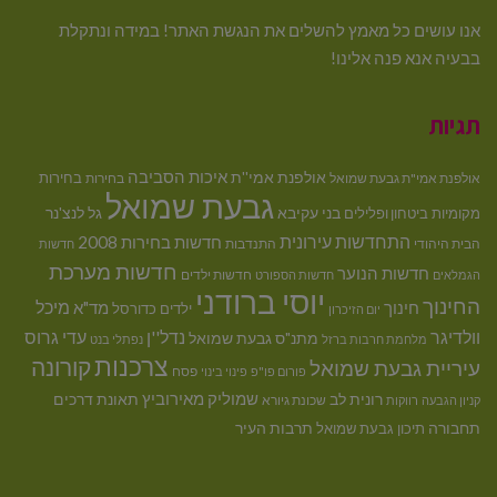
אנו עושים כל מאמץ להשלים את הנגשת האתר! במידה ונתקלת
בבעיה אנא פנה אלינו!
תגיות
איכות הסביבה
אולפנת אמי''ת
בחירות
אולפנת אמי"ת גבעת שמואל
בחירות
גבעת שמואל
בני עקיבא
גל לנצ'נר
מקומיות
ביטחון ופלילים
התחדשות עירונית
חדשות בחירות 2008
הבית היהודי
התנדבות
חדשות
חדשות מערכת
חדשות הנוער
חדשות ילדים
הגמלאים
חדשות הספורט
יוסי ברודני
החינוך
מיכל
חינוך
מד"א
ילדים
כדורסל
יום הזיכרון
וולדיגר
נדל''ן
עדי גרוס
מתנ"ס גבעת שמואל
מלחמת חרבות ברזל
נפתלי בנט
צרכנות
קורונה
עיריית גבעת שמואל
פסח
פורום פו"פ
פינוי בינוי
רונית לב
שמוליק מאירוביץ
תאונת דרכים
שכונת גיורא
קניון הגבעה
רווקות
תחבורה
תיכון גבעת שמואל
תרבות העיר