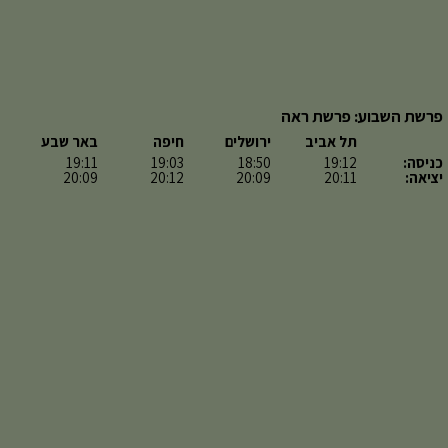
פרשת השבוע: פרשת ראה
תל אביב
ירושלים
חיפה
באר שבע
כניסה:
19:12
18:50
19:03
19:11
יציאה:
20:11
20:09
20:12
20:09