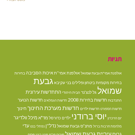
תגיות
איכות הסביבה
אולפנת אמי''ת
אולפנת אמי"ת גבעת שמואל
בחירות
גבעת
בני עקיבא
בחירות מקומיות
ביטחון ופלילים
שמואל
התחדשות עירונית
גל לנצ'נר
הבית היהודי
חדשות בחירות 2008
חדשות הנוער
התנדבות
חדשות הגמלאים
חדשות מערכת החינוך
חינוך
חדשות ילדים
חדשות הספורט
יוסי ברודני
מיכל וולדיגר
מד"א
ילדים
כדורסל
יום הזיכרון
נדל''ן
עדי
מתנ"ס גבעת שמואל
מלחמת חרבות ברזל
נפתלי בנט
עיריית גבעת שמואל
גרוס
פסח
פורום פו"פ
פינוי בינוי