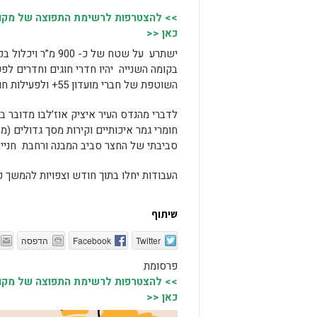
>> להצטרפות לרשימת התפוצה של מקומו
כאן <<
ישתרע על שטח של 
בקומה השנייה יהיו חדרי חוגים וחדרים לפ
השוטפת של חברי מועדון 55+ ולפעילות חוגים מגוונות של המתנ”ס
לדברי מהנדס העיר איציק אוז’לבו מדובר ב
חומרי גמר איכותיים וקירות מסך גדולים (מ
סביבתי של החצר סביב המבנה ורחבת חנייה 
העבודות יחלו בתוך חודש וצפויות להמשך כ
שיתוף
Twitter
Facebook
הדפסה
פרסומת
>> להצטרפות לרשימת התפוצה של מקומו
כאן <<