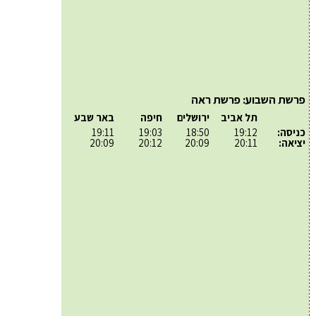
פרשת השבוע: פרשת ראה
תל אביב
ירושלים
חיפה
באר שבע
כניסה:
19:12
18:50
19:03
19:11
יציאה:
20:11
20:09
20:12
20:09