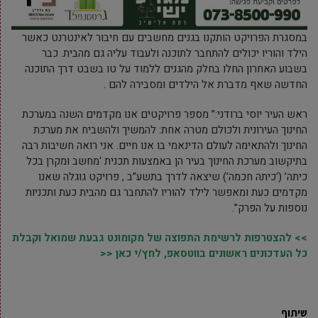
במסגרת הפרויקט הותקנו בגנים מחשבים עם חיבור לאינטרנט כאשר
הילד והוריו יכולים להתחבר לתוכנה ולעבוד עליה גם מהבית. כבר
בשבוע האחרון החלו בחלק מהגנים ללמוד על טו בשבט דרך התוכנה
החדשה שאף מדברת אל הילדים ומסבירה להם .
ראש העיר יוסי ברודני:” מספר פרויקטים אנו מקדמים השנה במערכת
החינוך העירונית ולכולם מטרה אחת: להמשיך ולהשביח את מערכת
החינוך ולהתאימה לעולם הדינאמי בו אנו חיים. אני רואה חשיבות רבה
בתיקשוב מערכת החינוך בעיר הן באמצעות תכנית ‘מחשב ומקרן בכל
כיתה’ (‘כיתה חכמה’) שיצאה לדרך בתשע”ב , פרויקט גוגלה שאנו
מקדמים כעת ומאפשר לילד להוריו להתחבר גם מהבית כעת ותכניות
נוספות על הפרק”.
>> להצטרפות לרשימת התפוצה של מקומונט גבעת שמואל וקבלת
כל העדכונים ראשונים בווטסאפ, לחץ/י כאן <<
שיתוף