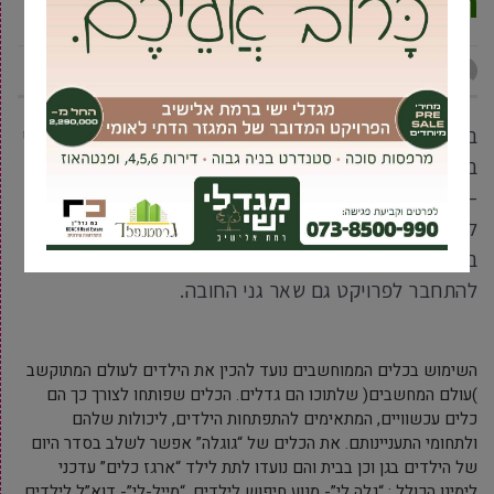
הרך יוצא לדרך
מקומונט גבעת שמואל
2 פברואר, 2012
בימים אלה החלה עיריית גבעת-שמואל בקידום מיזם ייחודי
בשם גוגלה בגני החובה בעיר . כשלב א’ בפרויקט “גוגלה”
– שהינו פרויקט לתקשוב מערכת החינוך בגיל הרך במטרה
לפתח שימוש איכותי בכלים ממוחשבים אצל הילדים כבר
בגן, חוברו לפרוייקט 8 גני ילדים ובהמשך מתוכננים
להתחבר לפרויקט גם שאר גני החובה.
השימוש בכלים הממוחשבים נועד להכין את הילדים לעולם המתוקשב
)עולם המחשבים( שלתוכו הם גדלים. הכלים שפותחו לצורך כך הם
כלים עכשוויים, המתאימים להתפתחות הילדים, ליכולות שלהם
ולתחומי התעניינותם. את הכלים של “גוגלה” אפשר לשלב בסדר היום
של הילדים בגן וכן בבית והם נועדו לתת לילד “ארגז כלים” עדכני
לימינו הכולל : “גלה לי”- מנוע חיפוש לילדים, “מייל-לי”- דוא”ל לילדים