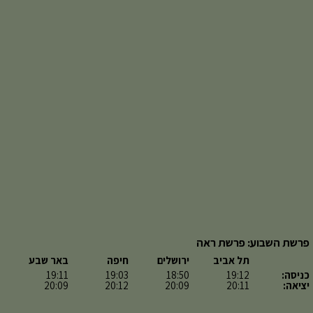
פרשת השבוע: פרשת ראה
תל אביב
ירושלים
חיפה
באר שבע
כניסה:
19:12
18:50
19:03
19:11
יציאה:
20:11
20:09
20:12
20:09