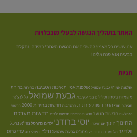
האתר בתהליך הנגשה לבעלי מוגבלויות
אנו עושים כל מאמץ להשלים את הנגשת האתר! במידה ונתקלת
בבעיה אנא פנה אלינו!
תגיות
איכות הסביבה
אולפנת אמי''ת
בחירות
אולפנת אמי"ת גבעת שמואל
בחירות
גבעת שמואל
בני עקיבא
גל לנצ'נר
מקומיות
ביטחון ופלילים
התחדשות עירונית
חדשות בחירות 2008
הבית היהודי
התנדבות
חדשות
חדשות מערכת
חדשות הנוער
חדשות ילדים
הגמלאים
חדשות הספורט
יוסי ברודני
החינוך
מיכל
חינוך
מד"א
ילדים
כדורסל
יום הזיכרון
וולדיגר
נדל''ן
עדי גרוס
מתנ"ס גבעת שמואל
מלחמת חרבות ברזל
נפתלי בנט