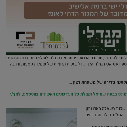
לות כלה. נטע, תושבת הגבעה פתחה את הגמ”ח לעילוי נשמת סבתה מרים
טע, ואט אט הגמ”ח הלך וגדל בזכות תרומות של שמלות נוספות והרבה
הקטנה בדירה של משפחת רצון …
נט גבעת שמואל וקבלת כל העדכונים ראשונים בווטסאפ, לחץ/י
ל שכניי בשאלה האם ניתן
גמ”ח. כולם נענו בחיוב