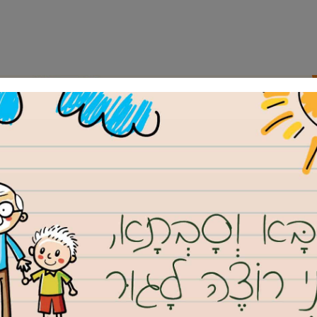
ילה
נדל”ן
מועצה דתית
תרבות ופנאי
אינד