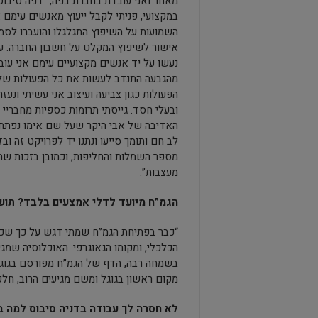
מאחר ואני עובדת בחברת בניה, “דניה סיבוס
במקצועי, פניתי לקבל ייעוץ מאנשים עימם 
השמועות על השיפוץ התגלגלו והועברו לסמ
אישור לשיפוץ המקלט על חשבון החברה. ע
נעשו על יד אנשים מקצועיים עימם אני עו
מהגבעה התנדב לעשות את כל הפעולות ש
הפעולות כגון צביעה ועיצוב אני עשיתי ונעז
ובעלי חסד. גייסתי תרומות כספיות מחבריי 
האדיבה של אבי היקר שעל שם אימו נפתח 
לב חם ותומך סייעו ונתנו יד לפרויקט זה ו
מספר השמלות והחליפות, וכמובן בזכות שת
מעצבות”.
הגמ”ח מיועד לדלי אמצעים בלבד? תוש
“כבר בפתיחת הגמ”ח שמתי דגש על כך שכל
הכלכלי, ומקומו הגאוגרפי. האוכלוסיה שמג
בשמחה רבה, הדף של הגמ”ח מפורסם בגוגל, 
מקום ראשון בגוגל ומשם מגיעים הרוב, חלק
לא חסרה לך עבודה בדניה סיבוס למה 