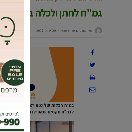
גמ”ח לחתן ולכלה בגבעה
מקומונט גבעת שמואל
20 יוני, 2017
גמ”ח הכלות של נטע רצון מימון תושב
לגמ”ח מקסים שאפילו חברת דניה סיבוס 