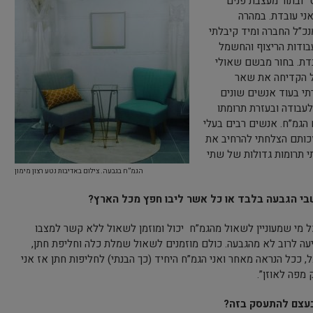
” ובתור מעצבת פנים
אני עובדת. במהרה
נכ”ל החברה ומיד קיבלתי
בודות הריצוף והחשמל
בדת. בחור מבשם שאולי
ל הקדיחה את שאר
רתי בעוד אנשים שונים
לעבודה ובעזרת תרומתו
הגמ”ח. אנשים רבים בעלי
בזכותם הצלחתי להרחיב את
י תרומות גדולות של שתי
הגמ”ח בגבעה. צילום באדיבות נטע רצון מימון
בי הגבעה בלבד או כל אשר ליבו חפץ מכל הארץ?
 מי שמעוניין לשאול מהגמ”ח יכול ומוזמן לשאול ללא קשר למצבו
יעה לרוב לא מהגבעה. כולם מוזמנים לשאול שמלת כלה וחליפת חתן,
ככל הנראה מאחר ואני הגמ”ח היחיד (כך הבנתי) לחליפות חתן אז אני
 מפה לאוזן”.
בעצם להתעסק בזה?