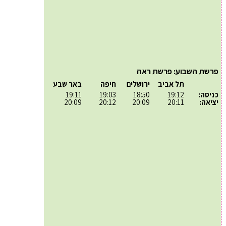
פרשת השבוע: פרשת ראה
תל אביב
ירושלים
חיפה
באר שבע
כניסה:
19:12
18:50
19:03
19:11
יציאה:
20:11
20:09
20:12
20:09