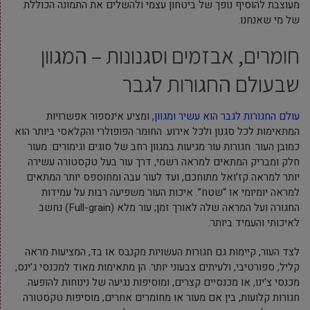
מעוצבת להוסיף נופך של ביטחון עצמי ולהשלים את התמונה הכוללת
של מי שאנחנו.
חומרים, אבזמים וסגנונות – המגוון
שבעולם החגורות לגבר
עולם החגורות לגבר הוא עשיר ומגוון
, ומציע אינספור אפשרויות
המתאימות לכל סגנון ולכל אירוע. החומר הפופולרי והקלאסי ביותר הוא
כמובן העור. חגורות עור מגיעות במגוון רחב של סוגים וגימורים: מעור
חלק ומבריק המתאים למראה רשמי, דרך עור בעל טקסטורה עשירה
יותר למראה קז’ואל מתוחכם, ועד לעור עבה ומחוספס יותר המתאים
למראה יומיומי או “שטח”. איכות העור משפיעה רבות על עמידות
החגורה ועל המראה שלה לאורך זמן; עור מלא (Full-grain) נחשב
לאיכותי והעמיד ביותר.
לצד העור, קיימות גם חגורות העשויות מקנבס או בד, המציעות מראה
קליל, ספורטיבי, ולעיתים צבעוני יותר. הן מתאימות מאוד למכנסי ג’ינס,
מכנסי צ’ינו, או מכנסיים קצרים, ומוסיפות נגיעה של נינוחות להופעה.
חגורות קלועות, בין אם מעור או מחומרים אחרים, מוסיפות טקסטורה