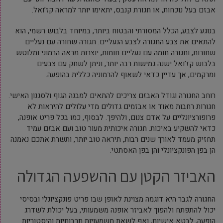
אבזם בעל נוכחות, או חגורת קנבס, יתאימו יותר למראה קז’ואל.
בנוגע לצבע, הכלל המסורתי והבטוח ביותר, במיוחד בלבוש רשמי, הוא
להתאים את צבע החגורה לצבע הנעליים. חגורה שחורה עם נעליים
שחורות, וחגורה חומה עם נעליים חומות, יוצרות מראה הרמוני ומלוטש.
בלבוש קז’ואל ישנה גמישות רבה יותר, וניתן לשחק עם צבעים
ומרקמים, אך עדיין כדאי לשאוף להרמוניה כללית בהופעה.
רוחב החגורה וגודל האבזם צריכים להתאים למבנה הגוף ולסגנון האישי.
חגורות רחבות מאוד או אבזמים גדולים מדי עלולים להיראות לא
פרופורציונליים על אדם צנום, ולהיפך. לבסוף, כמו בכל פריט אופנה,
כדאי להשקיע באיכות. חגורה איכותית מעור טוב ועם אבזם עמיד
תחזיק מעמד לאורך שנים רבות, תיראה טוב יותר, ותשרת אתכם נאמנה
הן בפן הפונקציונלי והן בפן האסתטי.
האביזר הקטן עם ההשפעה הגדולה
החגורה לגבר היא דוגמה מצוינת לאופן שבו פריט פונקציונלי ובסיסי
יכול להתפתח ולהפוך לאביזר אופנה משמעותי, בעל יכולת לשדרג
הופעה, לבטא אישיות, ואף לשאת משמעויות תרבותיות והיסטוריות.