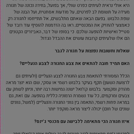
היא אולי נראית לעיתים כפרט שולי, אך בפועל, בחירה נכונה של חגורה
מעידה על תשומת לב לפרטים, על מודעות אסתטית, ועל הבנה של
שפת הלבוש. בפעם הבאה שאתם מתלבשים, אל תתייחסו לחגורה רק
כאמצעי להחזיק את המכנסיים; ראו בה הזדמנות להוסיף עוד רובד של
סטייל ואישיות להופעה שלכם. כי בסופו של דבר, האביזרים הקטנים
הם אלו שלעיתים קרובות עושים את ההבדל הגדול.
שאלות ותשובות נפוצות על חגורה לגבר
האם תמיד חובה להתאים את צבע החגורה לצבע הנעליים?
הכלל המסורתי להתאמת צבע החגורה לצבע הנעליים (ולעיתים גם
לרצועת השעון) תקף בעיקר בלבוש רשמי או עסקי, שם הוא יוצר מראה
מהודק ומקצועי. בלבוש קז’ואל ישנה גמישות רבה יותר, וניתן לשחק עם
צבעים ומרקמים, כל עוד נשמרת הרמוניה כללית בהופעה. עם זאת, גם
במראה פחות רשמי, התאמה בין גווני החגורה והנעליים (למשל, גוונים
שונים של חום) יכולה ליצור מראה מוקפד יותר.
איזו חגורה הכי מתאימה ללבישה עם מכנסי ג’ינס?