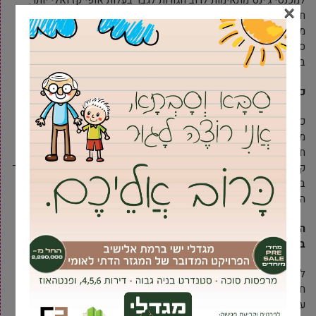
למכנסי ג’ינס מתאימות לרוב חגורות לגבר בעלות אופי קז’ואלי יותר.
×
חגורות עור רחבות יחסית (כ-3.5-4 ס”מ), חגורות קלועות מעור או
מחומרים אחרים, או חגורות קנבס, יכולות להשתלב מצוין עם ג’ינס. גם
סגנון האבזם יכול להיות פחות רשמי ויותר בעל נוכחות. הבחירה תלויה
בסגנון האישי ובאופי ההופעה הכוללת.
כיצד אוכל לדעת מהי מידת החגורה הנכונה עבורי?
כלל אצבע נפוץ הוא לבחור חגורה הגדולה במידה אחת או שתיים
ממידת המכנסיים שלך (למשל, אם אתה לובש מכנסיים מידה 32,
חגורה מידה 34 או 36 עשויה להתאים). דרך נוספת היא למדוד חגורה
קיימת שמתאימה לך היטב, מקצה האבזם (לא כולל הלשונית) ועד לחור
בו אתה נוהג לסגור אותה. באופן אידיאלי, החגורה צריכה להיסגר על
החור האמצעי שלה, מה שמשאיר מספיק “זנב” אך לא יותר מדי.
האם חגורה יקרה יותר היא בהכרח טובה יותר, והאם כדאי להשקיע
בחגורה איכותית?
לא תמיד המחיר הגבוה ביותר מעיד על האיכות הטובה ביותר, אך לרוב,
חגורות איכותיות העשויות מעור מלא (Full-grain leather) ועם אבזמים
עמידים, יהיו יקרות יותר ויחזיקו מעמד זמן רב יותר. השקעה בחגורה