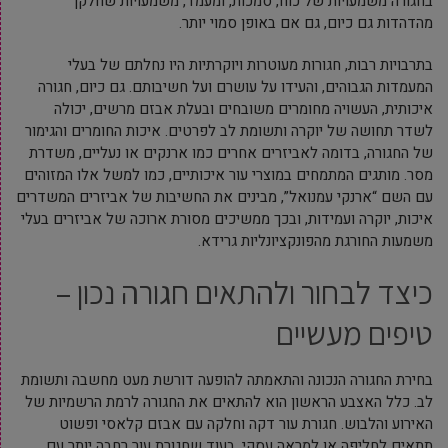
בחגורה משמעויות של כוח, סמכות, ומעמד, משמעויות שחלקן
מהדהדות גם כיום, גם אם באופן סמוי יותר.
בתרבויות רבות, חגורות מעוטרות ויוקרתיות היו נחלתם של בעלי
המעמדות הגבוהים, והעידו על עושרם ועל חשיבותם. גם כיום, חגורה
איכותית, העשויה מחומרים משובחים ובעלת אבזם מרשים, יכולה
לשדר תחושה של יוקרה ותשומת לב לפרטים. איכות החומרים והגימור
של החגורה, בדומה לאביזרים אחרים כמו ארנקים או נעליים, משדרת
מסר. מותגים המתמחים במוצרי עור איכותיים, כמו למשל אלו המזוהים
עם השם “ארנקי עמנואל”, מבינים את החשיבות של אביזרים המשדרים
איכות, יוקרה ועמידות, ובכך ממשיכים מסורת ארוכה של אביזרים בעלי
משמעות החורגת מהפונקציונליות גרידא.
כיצד לבחור ולהתאים חגורה נכון –
טיפים מעשיים
בחירת החגורה הנכונה והתאמתה להופעה דורשת מעט מחשבה ותשומת
לב. כלל האצבע הראשון הוא להתאים את החגורה לרמת הרשמיות של
האירוע והלבוש. חגורת עור דקה וחלקה עם אבזם קלאסי ופשוט
תתאים לחליפה או למראה עסקי, בעוד שחגורת עור רחבה יותר עם