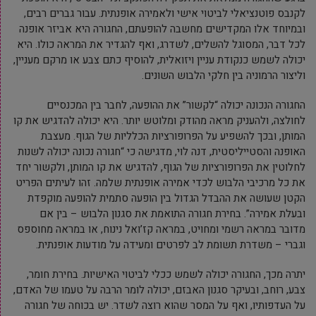
לקנבס פוטנציאלי לביטוי אישי ולאמירה אופנתית. עבור גברים רבים,
ובמיוחד אלו המקדישים מחשבה להופעתם, החגורה היא אביזר אופנה
לכל דבר, המסוגל להשלים, לשדרג, ואף להגדיר את המראה כולו. היא
יכולה לשמש כנקודת עניין ויזואלית, להוסיף כתם צבע או מרקם מעניין,
וליצור הרמוניה בין חלקי הלבוש השונים.
החגורה הנכונה יכולה “לקשור” את ההופעה, לחבר בין המכנסיים
לחולצה, ולהעניק מראה מהודק ומלוטש יותר. היא יכולה להדגיש את קו
המותן, ובכך להשפיע על הפרופורציות הכלליות של הגוף. מעצבת
האופנה והסטייליסטית, דנה לוי, מדגישה כי “חגורה נכונה יכולה לשנות
לחלוטין את הפרופורציות של הגוף, להדגיש את קו המותן, ולקשור יחד
את כל מרכיבי הלבוש לכדי אמירה אופנתית שלמה. זהו לעיתים הפריט
הקטן שעושה את ההבדל הגדול בין הופעה סתמית להופעה מוקפדת
ובעלת אמירה”. בחירת חגורה התואמת את סגנון הלבוש – בין אם
מדובר במראה רשמי ומחויט, במראה קז’ואל נינוח, או במראה מחוספס
וגברי – משדרת תשומת לב לפרטים ומעידה על מודעות אופנתית.
יתרה מכך, החגורה יכולה לשמש ככלי לביטוי האישיות. בחירת חומר,
צבע, רוחב, ובעיקר סגנון האבזם, יכולה לומר הרבה על טעמו של האדם,
על העדפותיו, ואף על המסר שהוא רוצה לשדר. יש בכוחה של חגורה