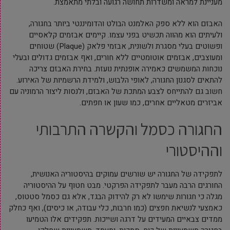
מעניינת למראה ומשדרות תחושה רגועה ובלתי מתאמצת.
האבזם הוא ללא ספק האלמנט הבולט והדומיננטי ביותר בחגורה,
ולעיתים הוא מהווה תכשיט בפני עצמו. קיימים אבזמים קלאסיים
ופשוטים בעלי מסגרת ולשונית, אבזמי פלאק (Plaque) שטוחים
ומעוצבים, אבזמים אוטומטיים ללא חורים, ואף אבזמים גדולים ובעלי
נוכחות המשמשים כאמירה אופנתית נועזת. בחירת האבזם צריכה
להתאים לסגנון החגורה, לאופי הלבוש, ולמידת הרשמיות של האירוע.
חשוב גם להתייחס לצבע המתכת של האבזם, ולנסות ליצור הרמוניה עם
אביזרים מטאליים אחרים, כמו שעון או חפתים.
החגורה כסמל והקשרה התרבותי
וההיסטורי
לתפקידה של החגורה יש שורשים עמוקים בהיסטוריה האנושית,
החורגים הרבה מעבר לתפקידה הפרקטי. מבט חטוף על ההיסטוריה
מגלה כי חגורות שימשו לא רק להידוק הבגד, אלא גם כסמל סטטוס,
כאמצעי לנשיאת חפצים (כמו חרבות, כלי עבודה, או כיסים), ואף כחלק
ממדים צבאיים המעידים על דרגה ושייכות. תפקידים אלו הטמיעו