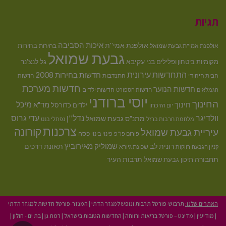
תגיות
איכות הסביבה
אולפנת אמי''ת
בחירות
אולפנת אמי"ת גבעת שמואל
בחירות
גבעת שמואל
בני עקיבא
גל לנצ'נר
מקומיות
ביטחון ופלילים
התחדשות עירונית
חדשות בחירות 2008
הבית היהודי
התנדבות
חדשות
חדשות מערכת
חדשות הנוער
חדשות ילדים
הגמלאים
חדשות הספורט
יוסי ברודני
החינוך
מיכל
חינוך
מד"א
ילדים
כדורסל
יום הזיכרון
וולדיגר
נדל''ן
עדי גרוס
מתנ"ס גבעת שמואל
מלחמת חרבות ברזל
נפתלי בנט
צרכנות
קורונה
עיריית גבעת שמואל
פסח
פורום פו"פ
פינוי בינוי
רונית לב
שמוליק מאירוביץ
תאונת דרכים
שכונת גיורא
קניון הגבעה
רווקות
תחבורה
תיכון גבעת שמואל
תרבות העיר
האתרים שלנו:
תרבוש-פורטל תרבות ונופש למגזר הדתי
|
המגזר-פורטל חדשות למגזר הדתי
|
מודיעין
|
מדינט – פורטל בריאות ורווחה
|
החדשות הטובות בישראל
|
רמת גן
|
בת ים - חולון
|