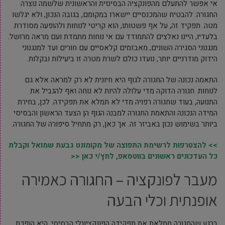
אי אפשר להתעלם מהפונקציה הבסיסית והראשונית שלשמה נוצרה
החגורה: להבטיח שהמכנסיים יישארו במקומם, בגובה הנכון, ולא יגלשו
מטה. תפקיד זה, על אף פשטותו, הוא קריטי לנוחות ולהופעה מסודרת.
בלעדיו, היינו נאלצים להתמודד עם אי נוחות מתמדת ועם מראה מרושל.
מנגנוני הסגירה השונים, מאבזמים קלאסיים עם חורים ועד למנגנוני
הידוק מודרניים יותר, נועדו כולם לשרת מטרה זו ביעילות ובקלות.
התאמה נכונה של החגורה לגוף היא חיונית לא רק למראה אלא גם
לנוחות. חגורה הדוקה מדי עלולה להיות לא נוחה ואף להגביל את
התנועה, בעוד שחגורה רפויה מדי לא תמלא את תפקידה. לכן, בחירת
המידה הנכונה והתאמת החגורה למבנה הגוף הן הצעד הראשון והבסיסי
ביותר בשימוש נכון באביזר זה. אך כאן, רק מתחיל סיפורה של החגורה.
>> להצטרפות לרשימת התפוצה של מקומונט גבעת שמואל וקבלת
כל העדכונים ראשונים בווטסאפ, לחץ/י כאן <<
מעבר לפונקציה – החגורה כאמירה
אופנתית וכלי הבעה
ברגע שהחגורה ממלאת את תפקידה הפונקציונלי הבסיסי, היא הופכת