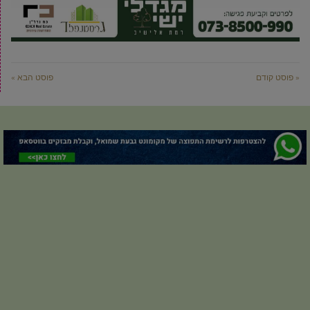
« פוסט קודם
פוסט הבא »