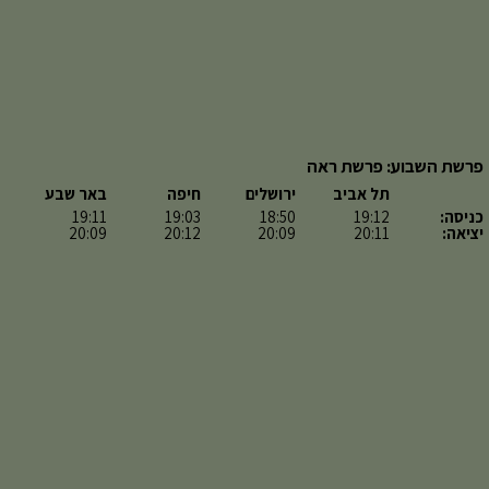
פרשת השבוע: פרשת ראה
תל אביב
ירושלים
חיפה
באר שבע
כניסה:
19:12
18:50
19:03
19:11
יציאה:
20:11
20:09
20:12
20:09