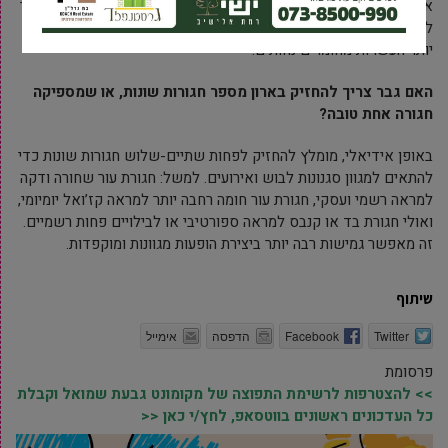
איכותית יכולה להיות משתלמת בטווח הארוך, שכן היא תיראה טוב יותר
לאורך זמן, תשמור על צורתה, ולא תתבלה במהירות כמו חגורות זולות
יותר העשויות מחומרים נחותים.
האם גבר צריך להחזיק בארון מספר חגורות שונות, או שמספיקה
חגורה אחת טובה?
באופן אידיאלי, מומלץ להחזיק לפחות שתיים-שלוש חגורות שונות כדי
להתאים למגוון סגנונות לבוש ואירועים. למשל: חגורת עור שחורה ודקה
למראה רשמי ועסקי, חגורת עור חומה רחבה יותר למראה קז’ואל יומיומי,
ואולי חגורת בד או קנבס למראה ספורטיבי או לבילויים פחות רשמיים.
זה מאפשר גמישות רבה יותר ביצירת הופעות מגוונות ומוקפדות.
שיתוף
Twitter
Facebook
הדפסה
אימייל
פרסומת
>> להצטרפות לרשימת התפוצה של מקומונט גבעת שמואל וקבלת
כל העדכונים ראשונים בווטסאפ, לחץ/י כאן <<