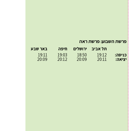
פרשת השבוע: פרשת ראה
תל אביב
ירושלים
חיפה
באר שבע
כניסה:
19:12
18:50
19:03
19:11
יציאה:
20:11
20:09
20:12
20:09