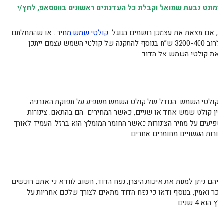
נט גבעת שמואל וקבלת כל העדכונים ראשונים בווטסאפ, לחץ/י
, אם מצאת את עצמכן רושמים בגוגל
קולטי שמש מחיר
, או שהתחלתם
לברר על מחיר קולטי שמש התוצאה תהיה לרוב 3200-400 ש”ח בנוסף להתקנה של קולטי השמש עצמם ייתכן
 את קולטי השמש אל הדוד.
 קולטי השמש. הגודל של קולט השמש משפיע על תפוקת האנרגיה
ין קולט שמש אחד או שניים, כאשר המחירים הם בהתאם. צינורות
עים על מחיר הצינורות כאשר החומר המומלץ הוא ברזל, העמיד לאורך
ם ניתן למנות את איכות היצרן, נפח הדוד, חשוב לוודא כי אתם רוכשים
כר ואמין, בנוסף ודאו כי נפח הדוד מתאים לצורך שלכם אחריות על
 שנים.