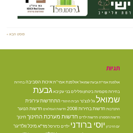
פוסט הבא »
תגיות
איכות הסביבה
אולפנת אמי''ת
אולפנת אמי"ת גבעת שמואל
בחירות
גבעת
בני עקיבא
בחירות מקומיות
ביטחון ופלילים
שמואל
התחדשות עירונית
גל לנצ'נר
הבית היהודי
חדשות בחירות 2008
חדשות הנוער
התנדבות
חדשות הגמלאים
חדשות מערכת החינוך
חינוך
חדשות ילדים
חדשות הספורט
יוסי ברודני
מיכל וולדיגר
מד"א
ילדים
כדורסל
יום הזיכרון