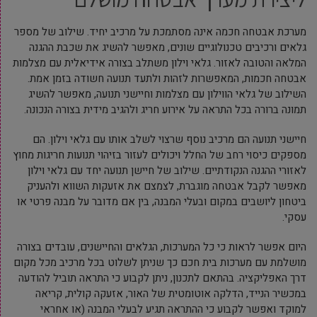
מערכת אבטחה חכמה אינה מסתמכת על מרכיב יחיד. שילוב של מספר
גלאים ורכיבים טכנולוגיים שונים, מאפשר להשיג את שכבת ההגנה
המלאה והטובה לאזור. גלאי וילון משתלב בצורה אידיאלית עם מצלמות
אבטחה חכמות, המאפשרות לזהות ולתעד תנועה חשודה בזמן אמת.
השילוב של גלאי הווילון עם מצלמות וחיישני תנועה, מאפשר להשיג
תמונה ברורה בכל התראה על אירוע חריג ולהגיב מידית בצורה הנכונה.
חיישני תנועה הם מרכיב נוסף שרצוי לשלב אותו עם גלאי וילון. הם
מספקים כיסוי רחב של החלל ויכולים לעזור בזיהוי תנועות חריגות מחוץ
לאזורי ההגנה הנקודתיים. שילוב של חיישן תנועה יחד עם גלאי וילון
מאפשר לקבל אבטחה מוגברת, לצמצם את אזעקות השווא ולהעניק
ביטחון ליושבים במקום ובעלי המבנה, בין אם מדובר על מבנה פרטי או
עסקי.
היום אפשר לראות כי כל המערכות, הגלאים והחיישנים, עובדים בצורה
מושלמת עם מערכות בית חכם כך שניתן לשלוט בכל מרכיב מכל מקום
דרך האפליקציה. בהתאם לתכנון, ניתן לקבוע כי התראה תוביל להודעה
במכשיר הנייד, הדלקה אוטומטית של האור, אזעקה קולית, קריאה
למוקד ואפשר לקבוע כי ההתראה תגיע לבעלי המבנה (או אחראי