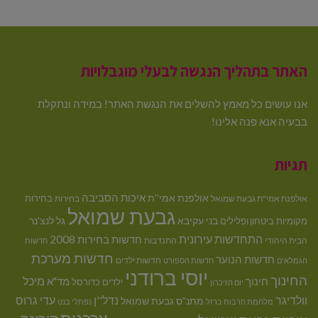
האתר בתהליך הנגשה לבעלי מוגבלויות
אנו עושים כל מאמץ להשלים את הנגשת האתר! במידה ונתקלת
בבעיה אנא פנה אלינו!
תגיות
איכות הסביבה
אולפנת אמי''ת
בחירות
אולפנת אמי"ת גבעת שמואל
בחירות
גבעת שמואל
בני עקיבא
גל לנצ'נר
מקומיות
ביטחון ופלילים
התחדשות עירונית
חדשות בחירות 2008
הבית היהודי
התנדבות
חדשות
חדשות מערכת
חדשות הנוער
חדשות ילדים
הגמלאים
חדשות הספורט
יוסי ברודני
החינוך
מיכל
חינוך
מד"א
ילדים
כדורסל
יום הזיכרון
וולדיגר
נדל''ן
עדי גרוס
מתנ"ס גבעת שמואל
מלחמת חרבות ברזל
נפתלי בנט