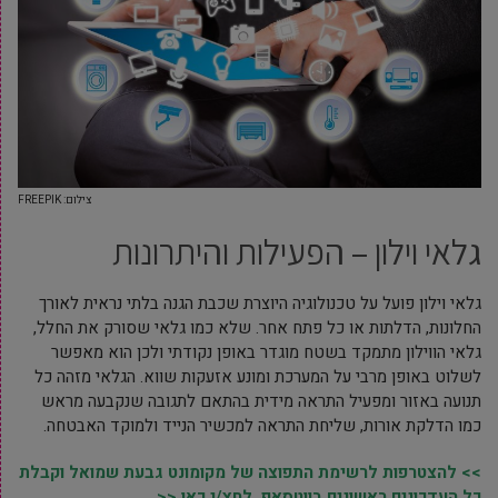
צילום: FREEPIK
גלאי וילון – הפעילות והיתרונות
גלאי וילון פועל על טכנולוגיה היוצרת שכבת הגנה בלתי נראית לאורך
החלונות, הדלתות או כל פתח אחר. שלא כמו גלאי שסורק את החלל,
גלאי הווילון מתמקד בשטח מוגדר באופן נקודתי ולכן הוא מאפשר
לשלוט באופן מרבי על המערכת ומונע אזעקות שווא. הגלאי מזהה כל
תנועה באזור ומפעיל התראה מידית בהתאם לתגובה שנקבעה מראש
כמו הדלקת אורות, שליחת התראה למכשיר הנייד ולמוקד האבטחה.
>> להצטרפות לרשימת התפוצה של מקומונט גבעת שמואל וקבלת
כל העדכונים ראשונים בווטסאפ, לחץ/י כאן <<