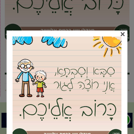
×
« פוסט קודם
פוסט הבא »