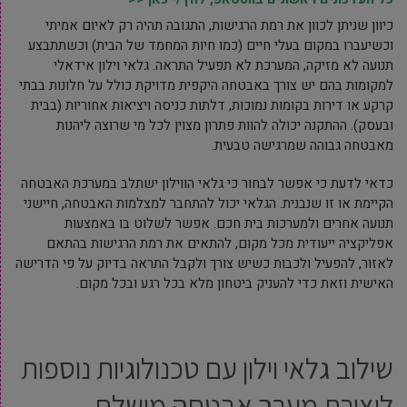
כיוון שניתן לכוון את רמת הרגישות, התגובה תהיה רק לאיום אמיתי
וכשיעברו במקום בעלי חיים (כמו חיות המחמד של הבית) וכשתתבצע
תנועה לא מזיקה, המערכת לא תפעיל התראה. גלאי וילון אידאלי
למקומות בהם יש צורך באבטחה היקפית מדויקת כולל על חלונות בבתי
קרקע או דירות בקומות נמוכות, דלתות כניסה ויציאות אחוריות (בבית
ובעסק). ההתקנה יכולה להוות פתרון מצוין לכל מי שרוצה ליהנות
מאבטחה גבוהה שמרגישה טבעית.
כדאי לדעת כי אפשר לבחור כי גלאי הווילון ישתלב במערכת האבטחה
הקיימת או זו שנבנית. הגלאי יכול להתחבר למצלמות האבטחה, חיישני
תנועה אחרים ולמערכות בית חכם. אפשר לשלוט בו באמצעות
אפליקציה ייעודית מכל מקום, להתאים את רמת הרגישות בהתאם
לאזור, להפעיל ולכבות כשיש צורך ולקבל התראה בדיוק על פי הדרישה
האישית וזאת כדי להעניק ביטחון מלא בכל רגע ובכל מקום.
שילוב גלאי וילון עם טכנולוגיות נוספות
ליצירת מערך אבטחה מושלם