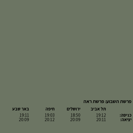
פרשת השבוע: פרשת ראה
תל אביב
ירושלים
חיפה
באר שבע
כניסה:
19:12
18:50
19:03
19:11
יציאה:
20:11
20:09
20:12
20:09