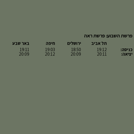
פרשת השבוע: פרשת ראה
תל אביב
ירושלים
חיפה
באר שבע
כניסה:
19:12
18:50
19:03
19:11
יציאה:
20:11
20:09
20:12
20:09