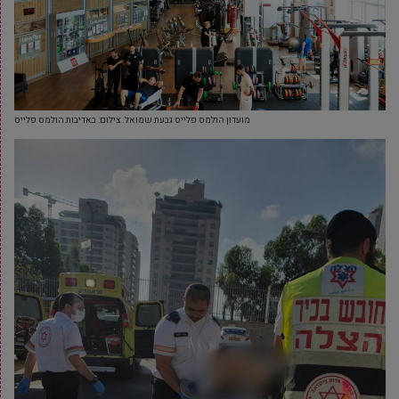
מועדון הולמס פלייס גבעת שמואל. צילום: באדיבות הולמס פלייס