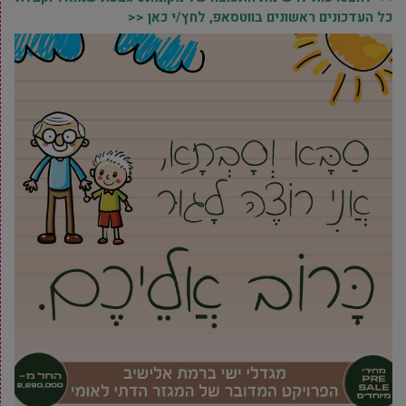
כל העדכונים ראשונים בווטסאפ, לחץ/י כאן <<