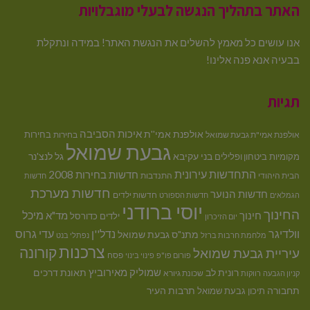
האתר בתהליך הנגשה לבעלי מוגבלויות
אנו עושים כל מאמץ להשלים את הנגשת האתר! במידה ונתקלת
בבעיה אנא פנה אלינו!
תגיות
איכות הסביבה
אולפנת אמי''ת
בחירות
אולפנת אמי"ת גבעת שמואל
בחירות
גבעת שמואל
בני עקיבא
גל לנצ'נר
מקומיות
ביטחון ופלילים
התחדשות עירונית
חדשות בחירות 2008
הבית היהודי
התנדבות
חדשות
חדשות מערכת
חדשות הנוער
חדשות ילדים
הגמלאים
חדשות הספורט
יוסי ברודני
החינוך
מיכל
חינוך
מד"א
ילדים
כדורסל
יום הזיכרון
וולדיגר
נדל''ן
עדי גרוס
מתנ"ס גבעת שמואל
מלחמת חרבות ברזל
נפתלי בנט
צרכנות
קורונה
עיריית גבעת שמואל
פסח
פורום פו"פ
פינוי בינוי
רונית לב
שמוליק מאירוביץ
תאונת דרכים
שכונת גיורא
קניון הגבעה
רווקות
תחבורה
תיכון גבעת שמואל
תרבות העיר