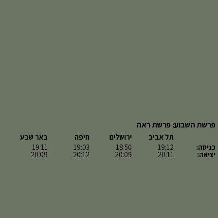
פרשת השבוע: פרשת ראה
תל אביב
ירושלים
חיפה
באר שבע
כניסה:
19:12
18:50
19:03
19:11
יציאה:
20:11
20:09
20:12
20:09