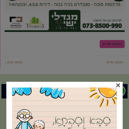
הולמס פלייס
« פוסט קודם
פוסט הבא »
×