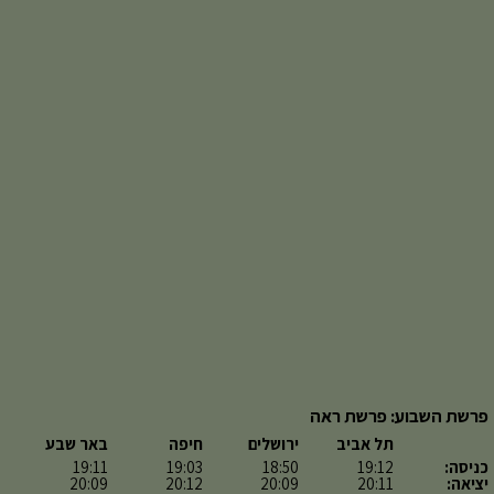
פרשת השבוע: פרשת ראה
תל אביב
ירושלים
חיפה
באר שבע
כניסה:
19:12
18:50
19:03
19:11
יציאה:
20:11
20:09
20:12
20:09