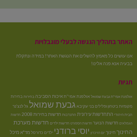
האתר בתהליך הנגשה לבעלי מוגבלויות
אנו עושים כל מאמץ להשלים את הנגשת האתר! במידה ונתקלת
בבעיה אנא פנה אלינו!
תגיות
איכות הסביבה
אולפנת אמי''ת
בחירות
אולפנת אמי"ת גבעת שמואל
בחירות
גבעת שמואל
בני עקיבא
גל לנצ'נר
מקומיות
ביטחון ופלילים
התחדשות עירונית
חדשות בחירות 2008
הבית היהודי
התנדבות
חדשות
חדשות מערכת
חדשות הנוער
חדשות ילדים
הגמלאים
חדשות הספורט
יוסי ברודני
החינוך
מיכל
חינוך
מד"א
ילדים
כדורסל
יום הזיכרון