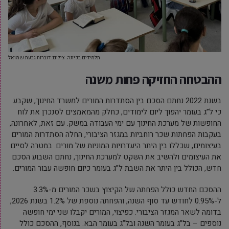
תלמידים בכיתה. צילום: דוברות גבעת שמואל
ההבטחה החזיקה פחות משנה
בשנת 2022 נחתם הסכם בין הסתדרות המורים למשרד החינוך, שקבע
כי ל”ג בעומר יהפוך ליום לימודים, כחלק מהמאמצים לסנכרן את לוח
החופשות של מערכת החינוך עם ימי העבודה במשק.
עם זאת, לאחרונה,
בעקבות הפחתות שכר רוחביות במגזר הציבורי, החלה הסתדרות המורים
בעיצומים, שכללו בין היתר היעדרויות המוניות של מורים.
במטרה לסיים
את העיצומים ולהשיב את השקט למערכת החינוך, נחתם השבוע הסכם
חדש, הכולל בין היתר את השבת ל”ג בעומר כיום חופשה עבור המורים.
ההסכם החדש כולל הפחתה של הקיצוץ בשכר המורים מ-3.3%
ל-0.95% לחודש עד סוף השנה, והפחתה נוספת של 1.2% בשנת 2026,
בדומה לשאר המגזר הציבורי.
כפיצוי, המורים יקבלו שני ימי חופשה
נוספים – בל”ג בעומר השנה ובל”ג בעומר הבא.
בנוסף, ההסכם כולל