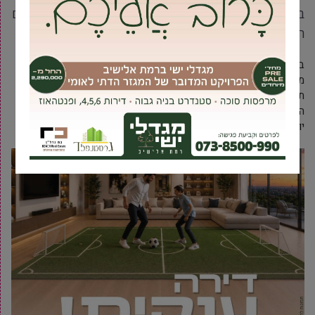
במרכז היום לקשיש – “הבית על הגבעה”. השבוע הודו להם
הקשישים ושרו לכבודם את שירו של עוזי חיטמן – “תודה”
בעוד מרבית תלמידי ישראל מעדיפים לנצל את חופשת הקיץ ליקיצה
מאוחרת וישיבה מול המחשב, בחרו 10 תלמידים בכיתות ח’-י’ לפתור
תשבצים, לשחק במשחקי חברה ולשוחח עם הקשישים ב”בית על
הגבעה” (מרכז היום לקשיש, חלקם מתנדבים זו השנה השנייה וכבר
יודעים לספר כי גם בסוכות הקרוב הם מתוכננים להגיע.