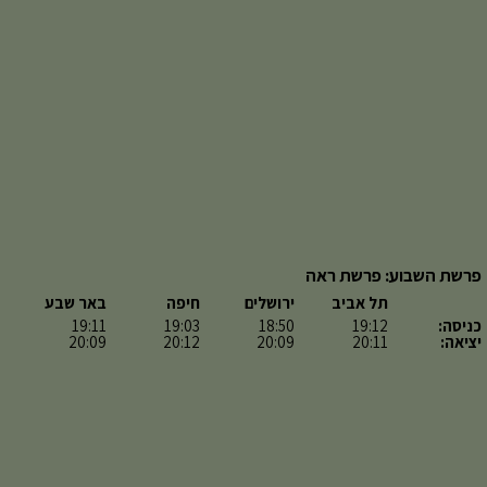
פרשת השבוע: פרשת ראה
תל אביב
ירושלים
חיפה
באר שבע
כניסה:
19:12
18:50
19:03
19:11
יציאה:
20:11
20:09
20:12
20:09