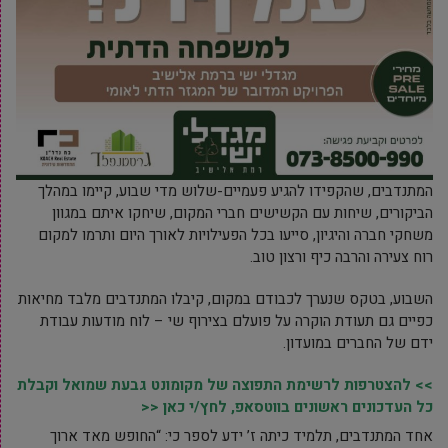
המתנדבים, שהקפידו להגיע פעמיים-שלוש מדי שבוע, קיימו במהלך
הביקורים, שיחות עם הקשישים חברי המקום, שיחקו איתם במגוון
משחקי חברה והיגיון, סייעו בכל הפעילויות לאורך היום ותרמו למקום
רוח צעירה והרבה כיף ורצון טוב.
השבוע, בטקס שנערך לכבודם במקום, קיבלו המתנדבים מלבד מחיאות
כפיים גם תעודת הוקרה על פועלם בצירוף שי – לוח מודעות עבודת
ידם של החברים במועדון.
>> להצטרפות לרשימת התפוצה של מקומונט גבעת שמואל וקבלת
כל העדכונים ראשונים בווטסאפ, לחץ/י כאן <<
אחד המתנדבים, תלמיד כיתה ז’ ידע לספר כי: “החופש מאד ארוך