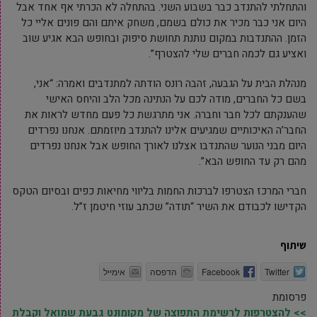
והתחלתי להתנדב כבר בשבוע השני. בהתחלה לא הכרתי אף אחד אבל
היום אני כבר מכיר את כולם בשמם, משחק איתם והם פונים אליי כל
הזמן. ההתנדבות במקום נותנת תחושת סיפוק ובחופש הבא אגיע שוב
ואציע גם לכמה חברים שלי להצטרף”.
מנהלת הבית על הגבעה, זהבה רונס הודתה למתנדבים ואמרה: “אני,
בשם כל החברים, מודה לכם על הנתינה מכל הלב והיחס האישי
שהענקתם לכל חבר וחברה. אני מתרגשת כל פעם מחדש לראות את
החבר’ה האיכותיים שמגיעים אלינו להתנדב מיוזמתם. אנחנו נפרדים
היום מבני הנוער שהתנדבו אצלנו לאורך החופש אבל אנחנו נפרדים
מהם רק עד החופש הבא”.
חברי המרכז הצטרפו לברכות החמות בליווי מחיאות כפים ובסיום הטקס
הקדישו לכבודם את השיר “תודה” שכתב עוזי חיטמן ז”ל.
שיתוף
Twitter
Facebook
הדפסה
אימייל
פרסומת
>> להצטרפות לרשימת התפוצה של מקומונט גבעת שמואל וקבלת