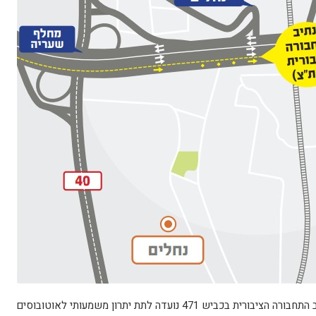
שרת התחבורה מירי רגב ציינה כי הקמת נתיב התחבורה הציבורית בכביש 471 נועדה לתת יתרון משמעותי לאוטובוסים