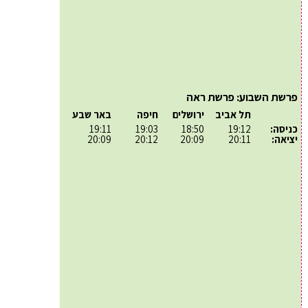
פרשת השבוע: פרשת ראה
תל אביב
ירושלים
חיפה
באר שבע
כניסה:
19:12
18:50
19:03
19:11
יציאה:
20:11
20:09
20:12
20:09