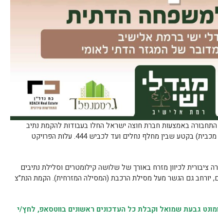
 התחבורה באמצעות חברת חוצה ישראל החלו בעבודות להקמת נתיב
תחבורה ציבורית (נת”צ), בכביש 471 (כביש מכבית) בקטע שבין מחלף נחלים ועד לכביש 444. עלות הפרויקט
ה ציבורית לכיוון מזרח באורך של שלושה קילומטרים וסלילת נתיבים
לכביש 6. במסגרת המיזם, יורחב גם הגשר מעל מסילת הרכבת (המסילה המזרחית). הקמת הנת”צ
נט גבעת שמואל וקבלת כל העדכונים ראשונים בווטסאפ, לחץ/י