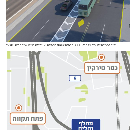
נתיב תחבורה ציבורית על כביש 471. הדמיה: טוטם הדמייה ואנימציה בע”מ עבור חוצה ישראל