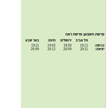
פרשת השבוע: פרשת ראה
תל אביב
ירושלים
חיפה
באר שבע
כניסה:
19:12
18:50
19:03
19:11
יציאה:
20:11
20:09
20:12
20:09