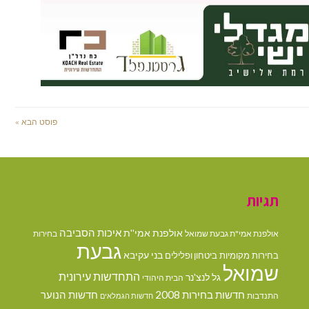
פוסט הבא »
תגיות
איכות הסביבה
אולפנת אמי''ת
אולפנת אמי"ת גבעת שמואל
בחירות
גבעת
בני עקיבא
בחירות מקומיות
ביטחון ופלילים
שמואל
התחדשות עירונית
גל לנצ'נר
הבית היהודי
חדשות בחירות 2008
חדשות הנוער
התנדבות
חדשות הגמלאים