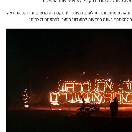
אש, כשכל זה קורה במקביל לפתיחת שנת הפעילות.
הביע את שמחתו ותודתו לערב המיוחד: ״הטקס היה מרשים ומרגש. אני גאה
ער להצטרף בשנה החדשה למועדוני הנוער, להתפתח ולצמוח”.