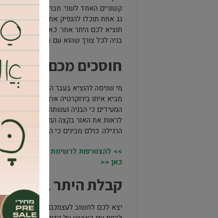
קשורים האחד ל
גג אחת תוכלו להנפיק את ההיתר הנדרש לכ
תוציא לכם היתר אחר. כאן תחת קורת גג אח
בניה לכל צורך שהוא עם המומחים של Ipac שמחכים רק בשבילכם.
חוסכים מכם את הבי
מי שניסה להוציא בעבר היתרי בניה מבין ע
מביא איתו בירוקרטיה ארוכה, בהקשר של הי
לראות את האור בקצה המנהרה. החברה תיק
הרגילה. כולם מבינים כי התעסקות עם ביר
>> להצטרפות לרשימת התפוצה של מקומו
כאן <<
קבלת היתר בניה תוך
יצא לכם לחשוב לעצמכם כמה זמן ייקח לקבל
להיות עם האצבע על הדופק. עד שלא תקבל