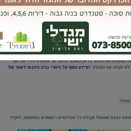
בתוך זמן קצר. הרי לצוות המיומן של החברה יש את הידע ואת הניסיון
לזרז את ההליך, ואיך להימנע מעיכובים שעלולים להיות בעוכריכם.
 ההיתר
אינכם צריכים להתמודד לבד עם הרשויות המקומיות שרק עשויות להגביר את מידת התסכול. הצוות של חברת Ipac
ועד לקבלת ההיתר. עד שלא תקבלו את ההיתר כפי שהובטח, אף אחד
ה מדויקת לכל שאלה שתשאלו ולכל עניין שעולה בדרך. הכי חשוב
וצה שתשיגו את ההיתר בדיוק כמוכם. מדובר על אינטרס הדדי של שני
לא תשיגו את המטרה. ל
מידע נוסף על היתרי בניה היכנסו לאתר של
אימייל
נט גבעת שמואל וקבלת כל העדכונים ראשונים בווטסאפ, לחץ/י