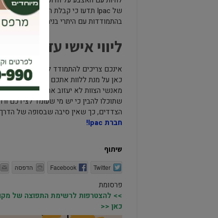
של Ipac תדעו כי קבלת ההיתר תתבצע 
בהתמודדות עם היתרי בניה. הצוות ידע איך 
ליווי אישי עד לקבלת
כאן על מנת ללוות אתכם לכל אורך הדרך 
מאנשי הצוות לא יעזוב אתכם. תקבלו תשוב
שתוכלו להבין כי יש מי שעומד לצידכם ור
הצדדים, כך שאין סיבה שבסופה של הדרך 
חברת Ipac!
שיתוף
Twitter
Facebook
הדפסה
פרסומת
>> להצטרפות לרשימת התפוצה של מקומו
כאן <<