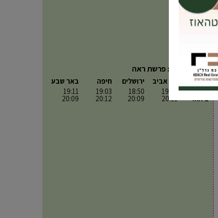
פרשת השבוע: פרשת ראה
תל אביב
ירושלים
חיפה
באר שבע
כניסה:
19:12
18:50
19:03
19:11
יציאה:
20:11
20:09
20:12
20:09