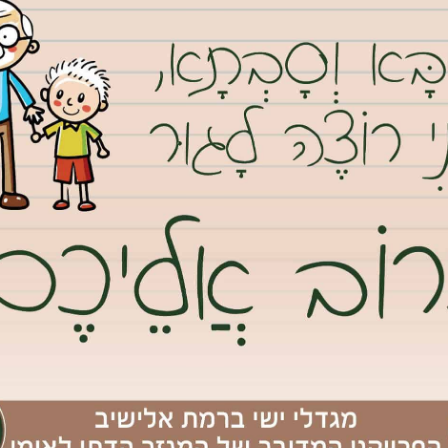
שני. חברת Ipac מתמחה בהוצאת כל סוגי היתרי הבניה, ללא יוצא מן הכלל. מה שאומר שתחת קורת
ם להמשך הבניה. לא תצטרכו לעבור בין חברות שונות שכל אחת מהן
ת תקבלו שירות מקיף לכל סוגי ההיתרים הקיימים. קל להוציא היתר
רוקרטיה
ד כמה הבירוקרטיה בתהליך יכולה להיות מעייפת. בישראל אין תהליך שלא
תרי בניה זה מעייף שבעתיים. תאלצו למלא המון דוחות ומסמכים
המעידים כי הבניה נעשתה בדיוק לפי החוק. חברת Ipac כאן על מנת לחסוך מכם את הבירוקרטיה ולאפשר לכם
ח את המושכות לידיים שלה, ותאפשר לכם להמשיך בשגרת החיים
וקרטיה משבשת את שגרת החיים ומונעת לעשות דברים מסוימים.
נט גבעת שמואל וקבלת כל העדכונים ראשונים בווטסאפ, לחץ/י
 זמן קצר
 את היתר הבניה? קבלת היתרי בניה זה עניין רציני, כזה שמחייב אתכם
ו את ההיתר הנדרש, לא תוכלו להמשיך לבצע את הבניה. עם המומחים