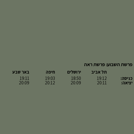
פרשת השבוע: פרשת ראה
תל אביב
ירושלים
חיפה
באר שבע
כניסה:
19:12
18:50
19:03
19:11
יציאה:
20:11
20:09
20:12
20:09