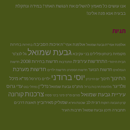
אנו עושים כל מאמץ להשלים את הנגשת האתר! במידה ונתקלת
בבעיה אנא פנה אלינו!
תגיות
איכות הסביבה
אולפנת אמי''ת
בחירות
אולפנת אמי"ת גבעת שמואל
בחירות
גבעת שמואל
בני עקיבא
גל לנצ'נר
מקומיות
ביטחון ופלילים
התחדשות עירונית
חדשות בחירות 2008
הבית היהודי
התנדבות
חדשות
חדשות מערכת
חדשות הנוער
חדשות ילדים
הגמלאים
חדשות הספורט
יוסי ברודני
החינוך
מיכל
חינוך
מד"א
ילדים
כדורסל
יום הזיכרון
וולדיגר
נדל''ן
עדי גרוס
מתנ"ס גבעת שמואל
מלחמת חרבות ברזל
נפתלי בנט
צרכנות
קורונה
עיריית גבעת שמואל
פסח
פורום פו"פ
פינוי בינוי
רונית לב
שמוליק מאירוביץ
תאונת דרכים
שכונת גיורא
קניון הגבעה
רווקות
תחבורה
תיכון גבעת שמואל
תרבות העיר