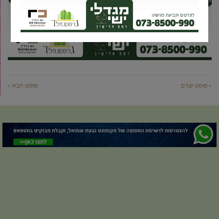
« פוסט קודם
פוסט הבא »