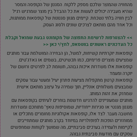
מהחוויה שהמוצר שלכם מספק ללקוח. הסגנון של הקופסה והמסר
שהיא מעבירה יכולים לעשות את כל ההבדל בין מוצר שמרגיש רגיל
לבין חוויה בלתי נשכחת. קיימים מגוון סגנונות של קופסאות ממותגות,
וכל אחד מהם מותאם לצרכים שונים ולסוג העסק.
>> להצטרפות לרשימת התפוצה של מקומונט גבעת שמואל וקבלת
כל העדכונים ראשונים בווטסאפ, לחץ/י כאן <<
קופסאות יוקרתיות קשיחות, למשל, הן הבחירה המושלמת עבור מותגים
שמציעים מוצרים פרימיום, כמו תכשיטים, בשמים או גאדג’טים.
קופסאות אלו משדרות איכות גבוהה, תשומת לב לפרטים ורושם של
יוקרה ומעמד.
קופסאות קרטון מתקפלות מציעות פתרון יעיל ומעשי עבור עסקים
שמבצעים משלוחים אונליין, תוך שמירה על עיצוב מותאם אישית
שמחזק את זהות המותג.
מותגים שמעוניינים להדגיש חדשנות בוחרים לעיתים בקופסאות עם
מנגנון מגנטי או סגירות ייחודיות, שמוסיפות טאץ’ מתוחכם ומשדרות
מחשבה מעבר. לצד אלו, קופסאות אקולוגיות מחומרים מתכלים או
ממוחזרים הופכות לפופולריות במיוחד בקרב מותגים שמתחייבים
לקיימות ולעמידה בערכים סביבתיים, מה שמושך לקוחות שמחפשים
עסקים עם מודעות סביבתית גבוהה.