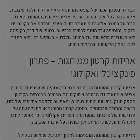
הבחירה בסגנון הנכון של קופסה ממותגת היא לא רק החלטה עיצובית,
אלא הצהרה על אופי המותג וערכיו. אריזה איכותית וממותגת לא רק
מגנה על המוצר אלא גם משאירה רושם חיובי, מחזקת את הקשר עם
הלקוח, ומוסיפה ערך מוסף לחוויית הרכישה. בסופו של דבר, הקופסה
היא השגרירה הראשונה של המותג שלכם – השקיעו בה, והיא תחזיר
לכם באמון הלקוחות ובתדמית המותג.
אריזות קרטון ממותגות – פתרון
פונקציונלי ואקולוגי
אריזות קרטון ממותגות הן בחירה מצוינת לעסקים שמעוניינים בפתרון
אריזה שמתאים גם מבחינה שיווקית וגם מבחינה סביבתית. הקרטון
מספק חוזק, גמישות ונוחות בעיצוב, ומאפשר הדפסה איכותית של לוגו,
צבעים ומסרים פרסומיים. בנוסף, קרטון ממוחזר או מתכלה עונה על
הדרישות של צרכנים שמעדיפים מוצרים אקולוגיים. כך אפשר לחבר
את הלקוחות לערכי המותג תוך שמירה על איכות הסביבה.
אריזות קרטון ממותגות מתאימות למגוון רחב של שימושים, כולל