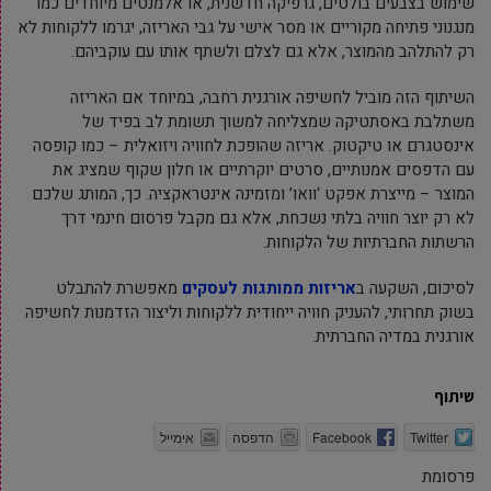
שימוש בצבעים בולטים, גרפיקה חדשנית, או אלמנטים מיוחדים כמו
מנגנוני פתיחה מקוריים או מסר אישי על גבי האריזה, יגרמו ללקוחות לא
רק להתלהב מהמוצר, אלא גם לצלם ולשתף אותו עם עוקביהם.
השיתוף הזה מוביל לחשיפה אורגנית רחבה, במיוחד אם האריזה
משתלבת באסתטיקה שמצליחה למשוך תשומת לב בפיד של
אינסטגרם או טיקטוק. אריזה שהופכת לחוויה ויזואלית – כמו קופסה
עם הדפסים אמנותיים, סרטים יוקרתיים או חלון שקוף שמציג את
המוצר – מייצרת אפקט ‘וואו’ ומזמינה אינטראקציה. כך, המותג שלכם
לא רק יוצר חוויה בלתי נשכחת, אלא גם מקבל פרסום חינמי דרך
הרשתות החברתיות של הלקוחות.
לסיכום, השקעה ב
אריזות ממותגות לעסקים
מאפשרת להתבלט
בשוק תחרותי, להעניק חוויה ייחודית ללקוחות וליצור הזדמנות לחשיפה
אורגנית במדיה החברתית.
שיתוף
Twitter
Facebook
הדפסה
אימייל
פרסומת