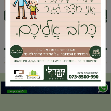
« פוסט קודם
פוסט הבא »