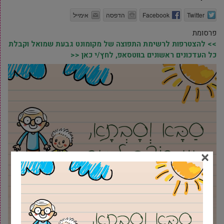
Twitter
Facebook
הדפסה
אימייל
פרסומת
>> להצטרפות לרשימת התפוצה של מקומונט גבעת שמואל וקבלת
כל העדכונים ראשונים בווטסאפ, לחץ/י כאן <<
×