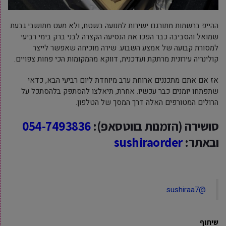
ההייפ ברשתות מתורגם ישירות לתנועה בשטח, ולא מעט מתושבי גבעת
שמואל והסביבה כבר הפכו את הנסיעה הקצרה לבני ברק בימי רביעי
למסורת קבועה של אמצע השבוע. שירה מוכיחה שאפשר לייצר
קולינריה עירונית מרתקת ועדכנית, דווקא מהמקומות הכי פחות צפויים.
אז אם אתם מתכננים ארוחת ערב מיוחדת ליום רביעי הבא, כדאי
שתפתחו יומנים כבר עכשיו. אחרת, תיאלצו להסתפק בלהסתכל על
הרולים המטורפים האלה דרך המסך של הטלפון.
סושירה (הזמנות בווטסאפ):
054-7493836
ובאתר:
sushiraorder
@sushiraa7
שיתוף