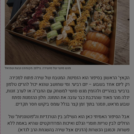
מגש סושי של סושירה. צילום: מקומונט גבעת שמואל
הקאץ’ הראשון בסיפור הוא הזמינות. המטבח של שירה פתוח למכירה
רק ליום אחד בשבוע – יום רביעי. ומי שחושב שהוא יכול להרים טלפון
ברביעי בצהריים ולהזמין מגש סושי למשחק עם החבר’ה או לערב זוגות,
יגלה מהר מאוד שהרכבת כבר עזבה את התחנה. חלון ההזמנות נפתח
שבוע מראש, ונסגר בתוך זמן קצר בגלל עומס ביקוש חסר תקדים.
אבל הסיפור האמיתי כאן הוא השילוב בין הטרנדיות וה”פוטוגניות” של
הרולים לבין טריות חומרי הגלם ואיכות הפרודוקטים שהיא באמת ללא
פשרות. וכמובן הכשרות (הדגים אצל שירה בהשגחת הרב לנדא).