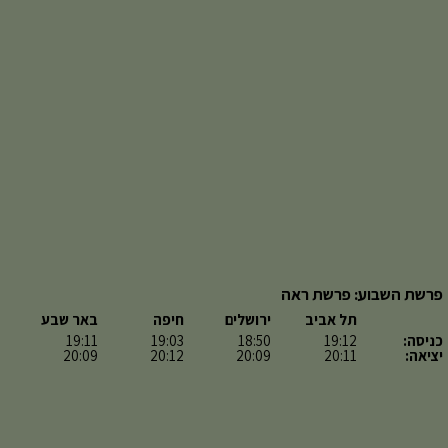
פרשת השבוע: פרשת ראה
תל אביב
ירושלים
חיפה
באר שבע
כניסה:
19:12
18:50
19:03
19:11
יציאה:
20:11
20:09
20:12
20:09