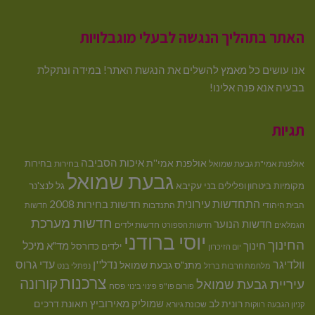
האתר בתהליך הנגשה לבעלי מוגבלויות
אנו עושים כל מאמץ להשלים את הנגשת האתר! במידה ונתקלת
בבעיה אנא פנה אלינו!
תגיות
איכות הסביבה
אולפנת אמי''ת
בחירות
אולפנת אמי"ת גבעת שמואל
בחירות
גבעת שמואל
בני עקיבא
גל לנצ'נר
מקומיות
ביטחון ופלילים
התחדשות עירונית
חדשות בחירות 2008
הבית היהודי
התנדבות
חדשות
חדשות מערכת
חדשות הנוער
חדשות ילדים
הגמלאים
חדשות הספורט
יוסי ברודני
החינוך
מיכל
חינוך
מד"א
ילדים
כדורסל
יום הזיכרון
וולדיגר
נדל''ן
עדי גרוס
מתנ"ס גבעת שמואל
מלחמת חרבות ברזל
נפתלי בנט
צרכנות
קורונה
עיריית גבעת שמואל
פסח
פורום פו"פ
פינוי בינוי
רונית לב
שמוליק מאירוביץ
תאונת דרכים
שכונת גיורא
קניון הגבעה
רווקות