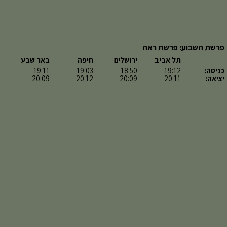
פרשת השבוע: פרשת ראה
תל אביב
ירושלים
חיפה
באר שבע
כניסה:
19:12
18:50
19:03
19:11
יציאה:
20:11
20:09
20:12
20:09