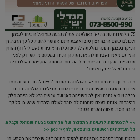
75 תלמידות שכבה יא’ באולפנת אמי”ת גבעת שמואל הוכיחו לעצמן
ולכולם שעם הרבה רצון טוב ואהבת חינם אפשר להשיג כל כך הרבה. הן
הפיקו בעצמן חתונה כהלכתה לזוג שהכלה היא גיורת (אם לילדה) והחתן
התייתם מאמו ואביו חולה. את הזוג הן הכירו במפגש מרגש רק לפני
שבועיים, שהן כבר בעיצומן של ההכנות. החתונה התקיימה באולם בית
הכנסת ‘אהל יצחק ואסתר’ .
מירב מרון רכזת שכבת יא’ באולפנה מספרת: “רצינו לבחור מעשה חסד
שכבתי במסגרת מעשי חסד רבים שאנחנו מובילים באולפנה. מדובר
בכלה שהיא גיורת ואין לה משפחה כאן ועד עכשיו היא לא הייתה חלק
מהיהדות. אנחנו בעצם פותחות לה צוהר לעולם היהדות שיש בו כל כך
הרבה חסד, מצווה והכרת הטוב”.
>> להצטרפות לרשימת התפוצה של מקומונט גבעת שמואל וקבלת
כל העדכונים ראשונים בווטסאפ, לחץ/י כאן <<
הבנות החלו לפרסם את יוזמתן להפיק חתונה לזוג שצריך את הסיוע. הן