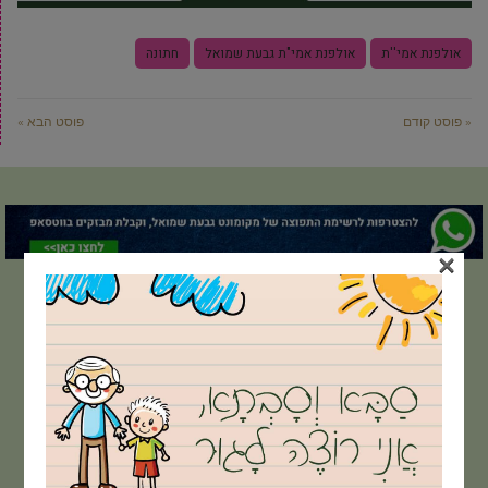
אולפנת אמי''ת
אולפנת אמי"ת גבעת שמואל
חתונה
« פוסט קודם
פוסט הבא »
×