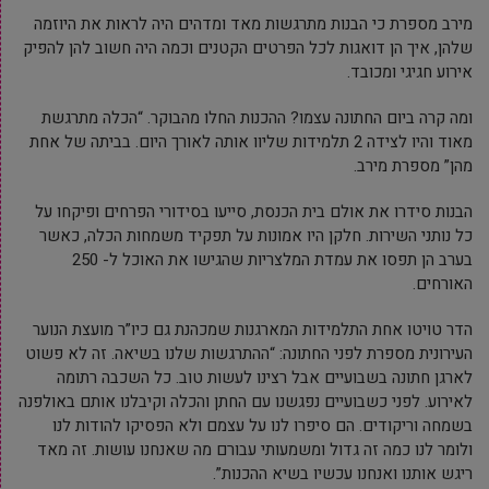
מירב מספרת כי הבנות מתרגשות מאד ומדהים היה לראות את היוזמה
שלהן, איך הן דואגות לכל הפרטים הקטנים וכמה היה חשוב להן להפיק
אירוע חגיגי ומכובד.
ומה קרה ביום החתונה עצמו? ההכנות החלו מהבוקר. “הכלה מתרגשת
מאוד והיו לצידה 2 תלמידות שליוו אותה לאורך היום. בביתה של אחת
מהן” מספרת מירב.
הבנות סידרו את אולם בית הכנסת, סייעו בסידורי הפרחים ופיקחו על
כל נותני השירות. חלקן היו אמונות על תפקיד משמחות הכלה, כאשר
בערב הן תפסו את עמדת המלצריות שהגישו את האוכל ל- 250
האורחים.
הדר טויטו אחת התלמידות המארגנות שמכהנת גם כיו”ר מועצת הנוער
העירונית מספרת לפני החתונה: “ההתרגשות שלנו בשיאה. זה לא פשוט
לארגן חתונה בשבועיים אבל רצינו לעשות טוב. כל השכבה רתומה
לאירוע. לפני כשבועיים נפגשנו עם החתן והכלה וקיבלנו אותם באולפנה
בשמחה וריקודים. הם סיפרו לנו על עצמם ולא הפסיקו להודות לנו
ולומר לנו כמה זה גדול ומשמעותי עבורם מה שאנחנו עושות. זה מאד
ריגש אותנו ואנחנו עכשיו בשיא ההכנות”.