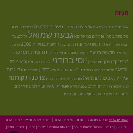
תגיות
איכות הסביבה
אולפנת אמי''ת
בחירות
אולפנת אמי"ת גבעת שמואל
בחירות
גבעת שמואל
בני עקיבא
גל לנצ'נר
מקומיות
ביטחון ופלילים
התחדשות עירונית
חדשות בחירות 2008
הבית היהודי
התנדבות
חדשות
חדשות מערכת
חדשות הנוער
חדשות ילדים
הגמלאים
חדשות הספורט
יוסי ברודני
החינוך
מיכל
חינוך
מד"א
ילדים
כדורסל
יום הזיכרון
וולדיגר
נדל''ן
עדי גרוס
מתנ"ס גבעת שמואל
מלחמת חרבות ברזל
נפתלי בנט
צרכנות
קורונה
עיריית גבעת שמואל
פסח
פורום פו"פ
פינוי בינוי
רונית לב
שמוליק מאירוביץ
תאונת דרכים
שכונת גיורא
קניון הגבעה
רווקות
תחבורה
תיכון גבעת שמואל
תרבות העיר
האתרים שלנו:
תרבוש-פורטל תרבות ונופש למגזר הדתי
|
המגזר-פורטל חדשות למגזר הדתי
|
מודיעין
|
מדינט – פורטל בריאות ורווחה
|
החדשות הטובות בישראל
|
רמת גן
|
בת ים - חולון
|