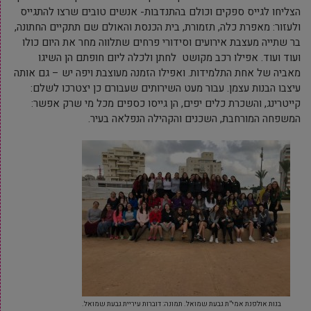
הצליחו לגייס ספקים וכולם בהתנדבות- אנשים טובים שרצו להתגייס
ולעזור: מאפרת כלה, תזמורת, בית הכנסת והאולם שם תתקיים החתונה,
בר שתייה מעצבת אירועים וסידורי פרחים שתלווה מחר את היום כולו
ועוד ועוד. אפילו רכב מקושט לחתן ולכלה ליום חופתם הן השיגו
מאביה של אחת התלמידות. ואפילו הזמנה מעוצבת ויפה יש – גם אותה
עיצבו הבנות עצמן. עבור מעט השירותים שעבורם כן יצטרכו לשלם:
קייטרינג, והשכרת כלים יפים, הן גייסו כספים מכל מי שרק אפשר:
המשפחה המורחבת, השכנים והקהילה הנפלאה בעיר.
בנות אולפנת אמי”ת גבעת שמואל. תמונה: דוברות עיריית גבעת שמואל.