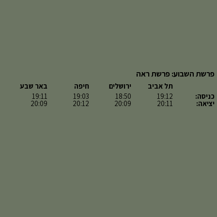
פרשת השבוע: פרשת ראה
תל אביב
ירושלים
חיפה
באר שבע
כניסה:
19:12
18:50
19:03
19:11
יציאה:
20:11
20:09
20:12
20:09