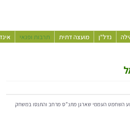
ילה
נדל”ן
מועצה דתית
תרבות ופנאי
אינד
ל
רוע השחמט העממי שארגן מתנ"ס מרחב והתנסו במשחק