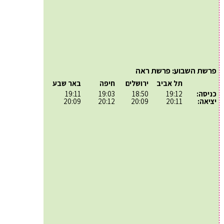
פרשת השבוע: פרשת ראה
תל אביב
ירושלים
חיפה
באר שבע
כניסה:
19:12
18:50
19:03
19:11
יציאה:
20:11
20:09
20:12
20:09