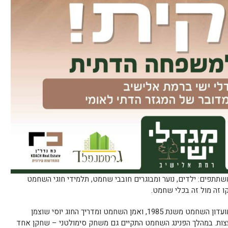
תפים: ילדים, נוער ומבוגרים חובבי שחמט, תלמידי חוגי השחמט
 זה מול זה בכלי שחמט.
אבי כתר, תושב גבעת שמואל שמנהל את מועדון השחמט משנת 1985, ואמן השחמט ומדריך החוג יוסי שוצמן
 עצות. במהלך הפנינג השחמט התקיים גם משחק סימולטני – שחקן אחד