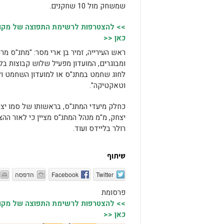
שמשחק מול 10 שחקנים.
>> להצטרפות לרשימת התפוצה של מקומו
כאן <<
ראש העירייה, זמיר בן ארי מסר: "מתנ"ס מר
ומבוגרים, המועדון מפעיל שלוש קבוצות ב
לחוג שחמט במתנ"ס או למועדון השחמט ולפתח
וטאקטיקה".
כחלק מיעדי המתנ"ס, בראשותו של סמו יצחק
יצחק, מ"מ מנהל המתנ"ס מציין כי לאור ההצ
רולר בליידס ועוד.
שיתוף
Twitter
Facebook
הדפסה
פרסומת
>> להצטרפות לרשימת התפוצה של מקומו
כאן <<