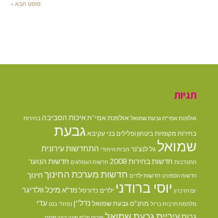
פוסט הבא »
תגיות
איכות הסביבה
אולפנת אמי''ת
אולפנת אמי"ת גבעת שמואל
בחירות
גבעת
בני עקיבא
בחירות מקומיות
ביטחון ופלילים
שמואל
התחדשות עירונית
גל לנצ'נר
הבית היהודי
חדשות בחירות 2008
חדשות הנוער
התנדבות
חדשות הגמלאים
חדשות מערכת החינוך
חינוך
חדשות ילדים
חדשות הספורט
יוסי ברודני
מיכל וולדיגר
מד"א
ילדים
כדורסל
יום הזיכרון
נדל''ן
עדי
מתנ"ס גבעת שמואל
מלחמת חרבות ברזל
נפתלי בנט
עיריית גבעת שמואל
גרוס
פסח
פורום פו"פ
פינוי בינוי