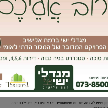
צילום: FREEPIK
לטווח זמן קצר, שאותה אפשר לרכוש במקום הפיקדון הבנקאי הרגיל
מאוד, מכיוון שההשקעה נעשית בערוצים סולידיים כמו אגרות חוב.
 הוא איחוד של הרבה מאוד לקוחות שהתאחדו מול הבנק, מה שמאפשר
הכסף שלהם שנמצא אצלו. ברור שאתם לא צריכים לאסוף אנשים ולפתוח
 העיקרון של הקרן. אפשר להשקיע דרך הקרן לטווחי זמן שונים: קצר,
וון שיש לה כמה יתרונות משמעותיים. אז אספנו כאן בשבילכם כמה