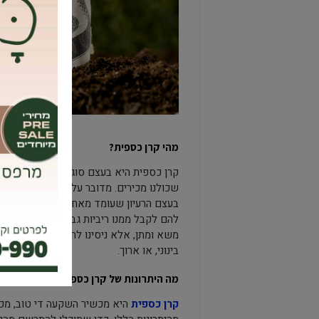
מהי קרן כספית?
קרן כספית היא בעצם סוג של קרן נאמנות 
שכולנו מכירים. מדובר על השקעה סולידית 
בעצם הרעיון שעומד מאחורי הקרן הכספית
להם לקבל ממנו ריביות גבוהות יותר על 
משא ומתן, אלא ניסינו להסביר לכם כאן את
בינוני, או ארוך.
מה היתרונות של קרן כספית?
קרן כספית
היא מכשיר השקעה די טוב, מכי