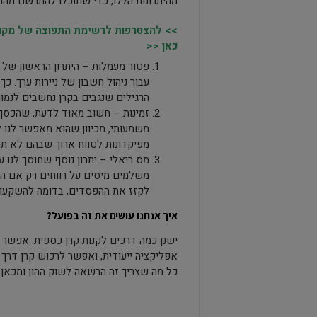
מהיתרונות הללו, כדי שתוכלו להתרשם מה
>> להצטרפות לרשימת התפוצה של מקומו
כאן <<
פטור מעמלות – היתרון הראשון של ה
עבור ניהול חשבון של ניירות ערך. 
הרגילים שנגבים בקרן נחשבים לנמוכ
זמינות – חשוב מאוד לדעת, שהכסף שנ
משמעותי, מכיוון שהוא מאפשר לנו ל
מפיקדונות לטווח ארוך שבהם לא ת
מס ריאלי – יתרון נוסף שחוסך לנו 
משלמים מיסים על רווחים רק אם ה
לקזז את ההפסדים, בדומה להשקעות 
איך אנחנו עושים את זה בפועל?
ישנן כמה דרכים לקנות קרן כספית. אפשר 
אפליקציה ייעודית, ואפשר לרכוש קרן דרך
כל מה שצריך זה הרשאה לשוק ההון ומכאן 