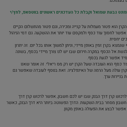
ם בעצמכם.
נט גבעת שמואל וקבלת כל העדכונים ראשונים בווטסאפ, לחץ/י
קרן הוא פטור מעמלות על קנייה ומכירה, וגם פטור מהתשלום הקיים
כך אפשר לחסוך עוד כסף ולמקסם עוד יותר את ההשקעה. גם דמי הניהול
ים יחסית.
מצא בקרן זמין באופן מיידי, וניתן למשוך אותו בכל יום. זה יתרון
גשת אל הכסף במקרה חירום שבו יש לנו צורך מיידי בכסף, בשונה
מיד אפשר לגעת בכסף.
עוד כסף הוא העובדה שעל הקרן יש רק מס ריאלי. זה אומר שאנו
קרן עולה מעל הרמה של האינפלציה. זאת בנוסף לעובדה שאפשר גם
בניירות ערך.
לרכוש קרן דרך הבנק שבו יש לכם חשבון, אפשר לרכוש קרן דרך
 חשבון מסחר בבית השקעות. הדרך הפשוטה ביותר היא דרך הבנק, כאשר
אפשר לבצע את הפעולה באופן מקוון.