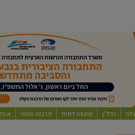
ילה
נדל”ן
מועצה דתית
תרבות ופנאי
אינד
ות לעצלנים