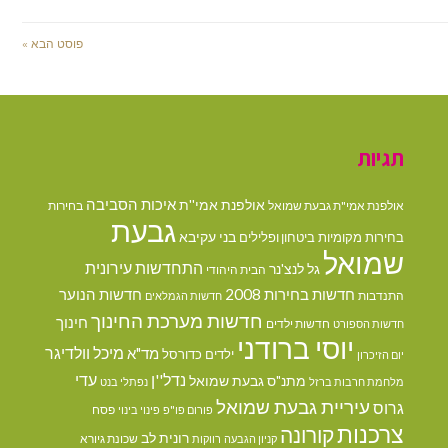
פוסט הבא »
תגיות
איכות הסביבה
אולפנת אמי''ת
אולפנת אמי"ת גבעת שמואל
בחירות
גבעת
בני עקיבא
בחירות מקומיות
ביטחון ופלילים
שמואל
התחדשות עירונית
גל לנצ'נר
הבית היהודי
חדשות בחירות 2008
חדשות הנוער
התנדבות
חדשות הגמלאים
חדשות מערכת החינוך
חינוך
חדשות ילדים
חדשות הספורט
יוסי ברודני
מיכל וולדיגר
מד"א
ילדים
כדורסל
יום הזיכרון
נדל''ן
עדי
מתנ"ס גבעת שמואל
מלחמת חרבות ברזל
נפתלי בנט
עיריית גבעת שמואל
גרוס
פסח
פורום פו"פ
פינוי בינוי
צרכנות
קורונה
רונית לב
שכונת גיורא
קניון הגבעה
רווקות