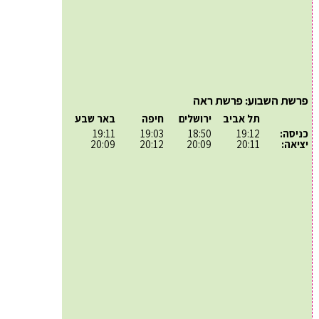
פרשת השבוע: פרשת ראה
תל אביב
ירושלים
חיפה
באר שבע
כניסה:
19:12
18:50
19:03
19:11
יציאה:
20:11
20:09
20:12
20:09