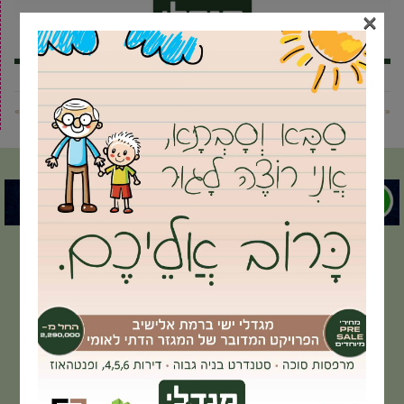
×
« פוסט קודם
פוסט הבא »