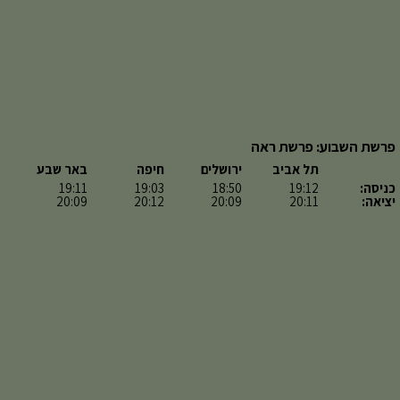
פרשת השבוע: פרשת ראה
תל אביב
ירושלים
חיפה
באר שבע
כניסה:
19:12
18:50
19:03
19:11
יציאה:
20:11
20:09
20:12
20:09