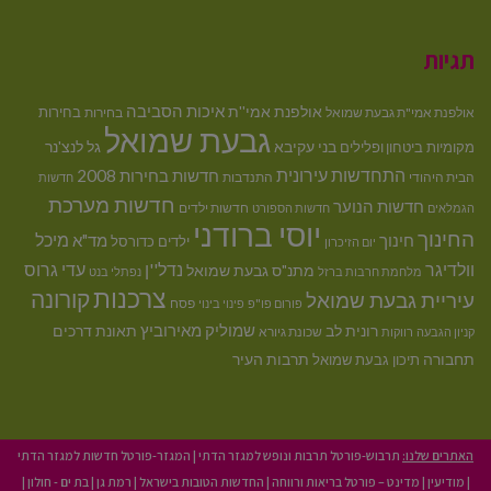
תגיות
איכות הסביבה
אולפנת אמי''ת
בחירות
אולפנת אמי"ת גבעת שמואל
בחירות
גבעת שמואל
בני עקיבא
גל לנצ'נר
מקומיות
ביטחון ופלילים
התחדשות עירונית
חדשות בחירות 2008
הבית היהודי
התנדבות
חדשות
חדשות מערכת
חדשות הנוער
חדשות ילדים
הגמלאים
חדשות הספורט
יוסי ברודני
החינוך
מיכל
חינוך
מד"א
ילדים
כדורסל
יום הזיכרון
וולדיגר
נדל''ן
עדי גרוס
מתנ"ס גבעת שמואל
מלחמת חרבות ברזל
נפתלי בנט
צרכנות
קורונה
עיריית גבעת שמואל
פסח
פורום פו"פ
פינוי בינוי
רונית לב
שמוליק מאירוביץ
תאונת דרכים
שכונת גיורא
קניון הגבעה
רווקות
תחבורה
תיכון גבעת שמואל
תרבות העיר
האתרים שלנו:
תרבוש-פורטל תרבות ונופש למגזר הדתי
|
המגזר-פורטל חדשות למגזר הדתי
|
מודיעין
|
מדינט – פורטל בריאות ורווחה
|
החדשות הטובות בישראל
|
רמת גן
|
בת ים - חולון
|