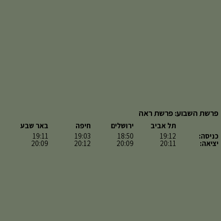
פרשת השבוע: פרשת ראה
תל אביב
ירושלים
חיפה
באר שבע
כניסה:
19:12
18:50
19:03
19:11
יציאה:
20:11
20:09
20:12
20:09