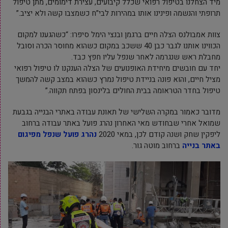
מיד הצחלנו בטיפול רפואי שכלל קיבועים, עצירת דימומים, מתן טיפול
תרופתי והנשמה ופינינו אותו במהירות לבי”ח כשמצבו קשה ולא יציב.”
צוות אמבולנס הצלה חיים ברגמן ובנצי הימל סיפרו: “כשהגענו למקום
הכווינו אותנו לגבר כבן 40 ששכב במקום כשהוא מחוסר הכרה וסובל
מחבלת ראש שנגרמה לאחר שנפל עליו חפץ כבד.
יחד עם חובשים מיחידת האופנועים של הצלה הענקנו לו טיפול רפואי
מציל חיים, והוא פונה בניידת טיפול נמרץ כשהוא במצב קשה להמשך
טיפול בחדר הטראומה בבית החולים בלינסון בפתח תקווה.”
מדובר כאמור במקרה השלישי של תאונת עבודה באתרי הבנייה בגבעת
שמואל אחרי שבחודש מאי האחרון נהרג פועל באתר עבודה ברחוב
ליפקין שחק ושנה קודם לכן, במאי 2020
נהרג פועל שנפל מפיגום
באתר בנייה
ברחוב מוטה גור.