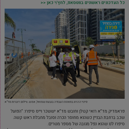
כל העדכונים ראשונים בווטסאפ, לחץ/י כאן <<
פינוי ההרוג בתאונת העבודה בגבעת שמואל, אמש. צילום: דוברות מד”א
פראמדיק מד”א רואי קטלן וחובש מד”א יששכר וייס סיפרו: “הפועל
שכב ברחבת הבניין כשהוא מחוסר הכרה וסובל מחבלת ראש קשה.
סיפרו לנו שהוא נפל מגובה של מספר מטרים.