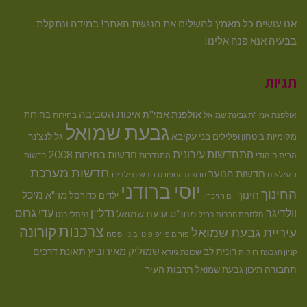
אנו עושים כל מאמץ להשלים את הנגשת האתר! במידה ונתקלת
בבעיה אנא פנה אלינו!
תגיות
איכות הסביבה
אולפנת אמי''ת
בחירות
אולפנת אמי"ת גבעת שמואל
בחירות
גבעת שמואל
בני עקיבא
גל לנצ'נר
מקומיות
ביטחון ופלילים
התחדשות עירונית
חדשות בחירות 2008
הבית היהודי
התנדבות
חדשות
חדשות מערכת
חדשות הנוער
חדשות ילדים
הגמלאים
חדשות הספורט
יוסי ברודני
החינוך
מיכל
חינוך
מד"א
ילדים
כדורסל
יום הזיכרון
וולדיגר
נדל''ן
עדי גרוס
מתנ"ס גבעת שמואל
מלחמת חרבות ברזל
נפתלי בנט
צרכנות
קורונה
עיריית גבעת שמואל
פסח
פורום פו"פ
פינוי בינוי
רונית לב
שמוליק מאירוביץ
תאונת דרכים
שכונת גיורא
קניון הגבעה
רווקות
תחבורה
תיכון גבעת שמואל
תרבות העיר