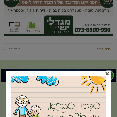
« פוסט קודם
פוסט הבא »
×