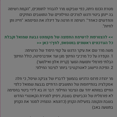
מטרת הכנס היתה, כפי שביקש מרר להבהיר לתומכים, ''הקמת רשימה
בה יינתן ביטוי ודגש לצרכים החילוניים של התושבים הותיקים
והחדשים כאחד''. רשימה זו חרטה על דיגלה את הסיסמא: "חייה ותן
לחיות".
>> להצטרפות לרשימת התפוצה של מקומונט גבעת שמואל וקבלת
כל העדכונים ראשונים בווטסאפ, לחץ/י כאן <<
משה מרר שם את עיקר הדגש על קווי היסוד של הרשימה:
1. הקפדה על כל מרכיבי החינוך מגן ועד אוניברסיטה, כולל החינוך
הבלתי פורמלי ותנועות הנוער (קרית אלון ואילנוער).
2. הפיכת היישוב לאטרקטיבי ביותר לציבור החילוני.
מר יהודה פרנס הדגיש בהמשך לדבריו של צביקה שיסל, כי חלה
אסקלציה בהתייחסות של התושבים הדתיים בגבעת שמואל כלפי
החיים בצוותא יחד עם הציבור החילוני. דבר זה בא לידי ביטוי בחסימה
לא פורמלית של הכבישים בשבת, ניסיון לסגירת הקאנטרי החדש
בשבת והקצנה בפעילות הקניון (כדוגמא: ההנחיה לסגור את הקניון
בתשעה באב)