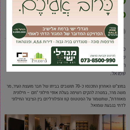
שתיקרא: ”חם” חילונית
מאוחדת.
מקומונט גבעת שמואל
9 ספטמבר, 2008
כ-70 תושבים נכחו בכינוס ההקמה של הרשימה
שתיקרא:"חם – חילונית מאוחדת" ואשר מטרותיה הינם
הסטטוס קוו והפלורליזם בין הציבור החילוני לדתי בגבעת
שמואל.
במוצ"ש האחרון התכנסו כ-70 תושבים בביתו של חבר מועצת העיר, מר
משה מרר, במטרה להקים רשימה בעלת אופי חילוני "חם – חילונית
מאוחדת", שתשמור על הסטטוס קוו והפלורליזם בין הציבור החילוני
לדתי בגבעת שמואל.