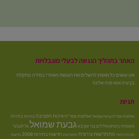
האתר בתהליך הנגשה לבעלי מוגבלויות
אנו עושים כל מאמץ להשלים את הנגשת האתר! במידה ונתקלת
בבעיה אנא פנה אלינו!
תגיות
איכות הסביבה
אולפנת אמי''ת
בחירות
אולפנת אמי"ת גבעת שמואל
בחירות
גבעת שמואל
בני עקיבא
גל לנצ'נר
מקומיות
ביטחון ופלילים
התחדשות עירונית
חדשות בחירות 2008
הבית היהודי
התנדבות
חדשות