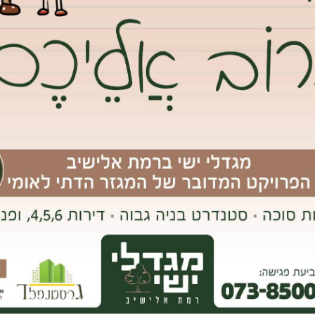
זרחית) וכו’.