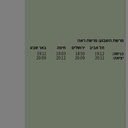
פרשת השבוע: פרשת ראה
תל אביב
ירושלים
חיפה
באר שבע
כניסה:
19:12
18:50
19:03
19:11
יציאה:
20:11
20:09
20:12
20:09