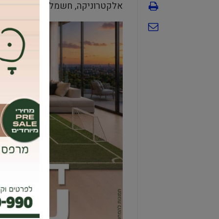
אלקטרוניקה, חשמל, בניין (הנדסה א