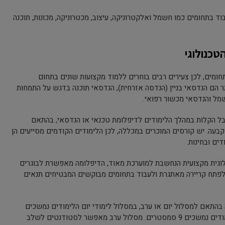
וד בתחומים כמו חשמל ואלקטרוניקה, עיצוב, מכטרוניקה, מכונות, תוכנה
טכנולוגי
ומים, לכן צעירים רבים בוחרים ללמוד מקצועות שונים בתחום
תר הם הנדסאי בניין (הנדסה אזרחית), הנדסאי תוכנה בדגש על התמחות
שמל והנדסאי מכשור רפואי.
לקבל הקלות במהלך הלימודים לדיפלומת טכנאי או הנדסאי, בהתאם
בעה. יש קורסים המוכרים במכללה, לכן הלימודים הקודמים מסייעים הן
ים ובחינות.
וגית מקצועית הנחשבת למוערכת מאוד, הדיפלומה מאפשרת לבוגרים
לפתח קריירה מאתגרת ולעבוד בתחומים מבוקשים המבטיחים תנאים
בהתאם למסלול יום או ערב, במסלול לימודי יום הלימודים נמשכים
בדרך כלל 4 סמסטרים, ובמסלול ערב הלימודים נמשכים 9 סמסטרים. מסלול ערב מאפשר לסטודנטים לשלב