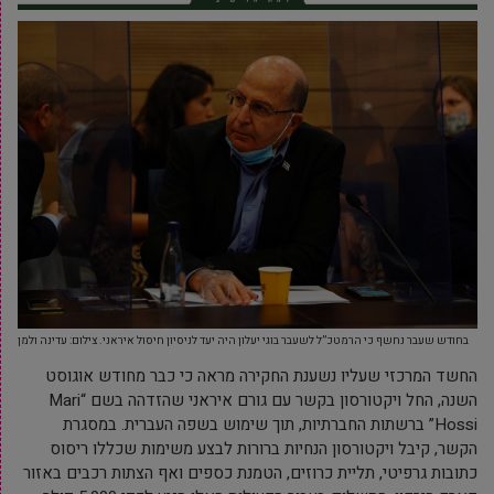
בחודש שעבר נחשף כי הרמטכ”ל לשעבר בוגי יעלון היה יעד לניסיון חיסול איראני. צילום: עדינה ולמן
החשד המרכזי שעליו נשענת החקירה מראה כי כבר מחודש אוגוסט
השנה, החל ויקטורסון בקשר עם גורם איראני שהזדהה בשם “Mari
Hossi” ברשתות החברתיות, תוך שימוש בשפה העברית. במסגרת
הקשר, קיבל ויקטורסון הנחיות ברורות לבצע משימות שכללו ריסוס
כתובות גרפיטי, תליית כרוזים, הטמנת כספים ואף הצתות רכבים באזור