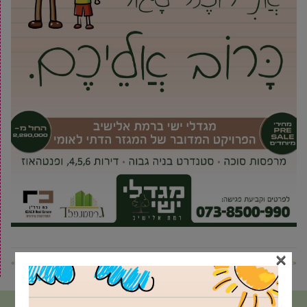
×
« פוסט קודם
פוסט הבא »