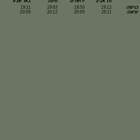
תל אביב
ירושלים
חיפה
באר שבע
כניסה:
19:12
18:50
19:03
19:11
יציאה:
20:11
20:09
20:12
20:09