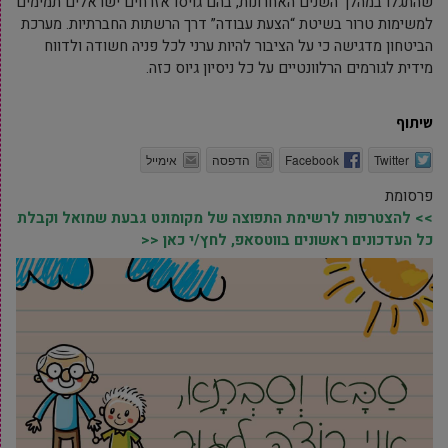
שהתגלו במהלך השנים האחרונות, בהם גויסו אזרחים ישראלים תמימים
למשימות טרור בשיטת “הצעת עבודה” דרך הרשתות החברתיות. מערכת
הביטחון מדגישה כי על הציבור להיות ערני לכל פניה חשודה ולדווח
מידית לגורמים הרלוונטיים על כל ניסיון גיוס כזה.
שיתוף
Twitter
Facebook
הדפסה
אימייל
פרסומת
>> להצטרפות לרשימת התפוצה של מקומונט גבעת שמואל וקבלת
כל העדכונים ראשונים בווטסאפ, לחץ/י כאן <<