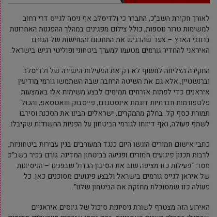
לאורך חקירת השב”כ, התברר כי ולדיסלב אף ניסה לגייס דרי רחוב
למשימות טרור נוספות, כולל צילום מפגינים במהלך ההפגנות האחרונות
ברחבי הארץ – צעד שהדגיש את התחכום והנחישות של הגורם
האיראני להחדיר גורמים מטעמו למערך ביטחוני ופוליטי רגיש בישראל.
החקירה הצליחה לחשוף לא רק את הפעילות הישירה של ולדיסלב
וברנשטיין, אלא גם את השיטה הרחבה שבה השתמשו גורמי מודיעין
איראנים כדי לפתות אזרחים תמימים לבצע משימות אלו באמצעות
פלטפורמות חברתיות דוגמת אינסטגרם, פייסבוק ווואטסאפ, והכול
תמורת כסף קל. בחלק מהמקרים, ישראלים הבינו את הסכנה וסירבו
לשתף פעולה, ואף דיווחו לגורמי הביטחון על הפניות החשודות שקיבלו.
כתבי אישום חמורים הוגשו היום כנגד המעורבים בגין עבירות ביטחוניות,
לרבות תכנון פיגועים חמורים ופגיעה בביטחון המדינה. גורם בכיר בשב”כ
מסר: “פעילות כזו מציפה שוב את הסיכון הגדול שבפנינו – הניסיונות
של איראן לגייס גורמים בישראל ולבצע פיגועים מסוכנים כאן. כל
פעולה כזו שמסוכלת מחזקת את הביטחון שלנו”.
האירוע הזה מצטרף לשורת ניסיונות סיכול של גיוסים איראניים