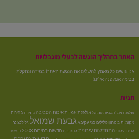
האתר בתהליך הנגשה לבעלי מוגבלויות
אנו עושים כל מאמץ להשלים את הנגשת האתר! במידה ונתקלת
בבעיה אנא פנה אלינו!
תגיות
איכות הסביבה
אולפנת אמי''ת
בחירות
אולפנת אמי"ת גבעת שמואל
בחירות
גבעת שמואל
בני עקיבא
גל לנצ'נר
מקומיות
ביטחון ופלילים
התחדשות עירונית
חדשות בחירות 2008
הבית היהודי
התנדבות
חדשות
חדשות מערכת