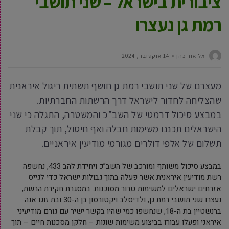
ציבורית בישראל – שני תושבי
רמת גן נעצרו
‫אליאור כהן
14 אוקטובר, 2024
מעצרם של שני תושבי רמת גן חושף תשתית ריגול איראנית
שהצליחה לחדור לישראל דרך הרשתות החברתיות.
במבצע סיכול דרמטי של השב”כ והמשטרה, התגלה כי שני
הישראלים תכננו משימות חבלה ואף חיסול, תוך קבלת
תשלום של אלפי דולרים מגורמי מודיעין איראניים.
במבצע סיכול משותף ומורכב של השב”כ ויחידת להב 433, נחשפה
רשת מודיעין איראנית אשר פעלה בתוך גבולות ישראל כדי לגייס
אזרחים ישראלים למשימות טרור מסוכנות. במסגרת חקירת הרשת,
נעצרו שני תושבי רמת גן, ולדיסלב ויקטורסון בן ה-30 ובת זוגו אנה
ברנשטיין בת ה-18, שנחשפו כמי שהיו בקשר ישיר עם גורם מודיעיני
איראני ופעלו עבורו בביצוע משימות שונות – חלקן מסכנות חיים – תוך