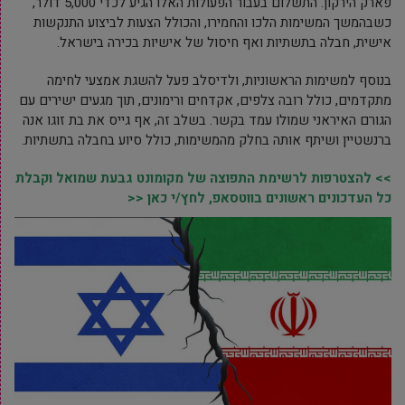
פארק הירקון. התשלום בעבור הפעולות האלו הגיע לכדי 5,000 דולר,
כשבהמשך המשימות הלכו והחמירו, והכולל הצעות לביצוע התנקשות
אישית, חבלה בתשתיות ואף חיסול של אישיות בכירה בישראל.
בנוסף למשימות הראשוניות, ולדיסלב פעל להשגת אמצעי לחימה
מתקדמים, כולל רובה צלפים, אקדחים ורימונים, תוך מגעים ישירים עם
הגורם האיראני שמולו עמד בקשר. בשלב זה, אף גייס את בת זוגו אנה
ברנשטיין ושיתף אותה בחלק מהמשימות, כולל סיוע בחבלה בתשתיות.
>> להצטרפות לרשימת התפוצה של מקומונט גבעת שמואל וקבלת
כל העדכונים ראשונים בווטסאפ, לחץ/י כאן <<