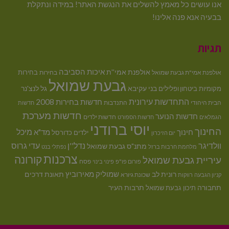
אנו עושים כל מאמץ להשלים את הנגשת האתר! במידה ונתקלת
בבעיה אנא פנה אלינו!
תגיות
איכות הסביבה
אולפנת אמי''ת
בחירות
אולפנת אמי"ת גבעת שמואל
בחירות
גבעת שמואל
בני עקיבא
גל לנצ'נר
מקומיות
ביטחון ופלילים
התחדשות עירונית
חדשות בחירות 2008
הבית היהודי
התנדבות
חדשות
חדשות מערכת
חדשות הנוער
חדשות ילדים
הגמלאים
חדשות הספורט
יוסי ברודני
החינוך
מיכל
חינוך
מד"א
ילדים
כדורסל
יום הזיכרון
וולדיגר
נדל''ן
עדי גרוס
מתנ"ס גבעת שמואל
מלחמת חרבות ברזל
נפתלי בנט
צרכנות
קורונה
עיריית גבעת שמואל
פסח
פורום פו"פ
פינוי בינוי
רונית לב
שמוליק מאירוביץ
תאונת דרכים
שכונת גיורא
קניון הגבעה
רווקות
תחבורה
תיכון גבעת שמואל
תרבות העיר