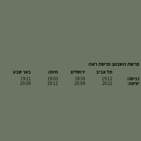
פרשת השבוע: פרשת ראה
תל אביב
ירושלים
חיפה
באר שבע
כניסה:
19:12
18:50
19:03
19:11
יציאה:
20:11
20:09
20:12
20:09