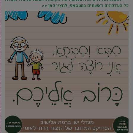
כל העדכונים ראשונים בווטסאפ, לחץ/י כאן <<