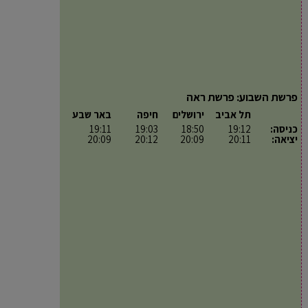
פרשת השבוע: פרשת ראה
תל אביב
ירושלים
חיפה
באר שבע
כניסה:
19:12
18:50
19:03
19:11
יציאה:
20:11
20:09
20:12
20:09