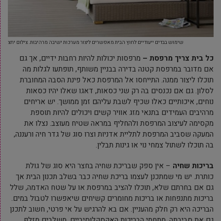
שימוש בבדים ייעודיים לחוץ הבית מאפשרים ליצור מערכות ישיבה מרהיבות. צילום יחצ
כל בית צריך מרפסת –
מרפסות יכולות להיות רחבות ידיים, אך גם
אם מדובר במרפסת קטנה בדירה בבניין משותף, תופתעו לגלות מה
תוכלו ליצור ממנה. התייחסו אל המרפסת כאל פינת הסבה המחוברת
לסלון. גם אם נכנסים בה רק שני כסאות, דאגו שאלו יהיו כסאות
נוחים, איכותיים כאלו שכיף לשבת עליהם זמן ממושך. יש אריחים
מרהיבים העמידים בתנאי מזג אוויר קשים ויכולים להיות תוספת
מקסימה לעיצוב המרפסת ולהחליף במראה שטיח מעוצב. נצלו את
המעקה שסביב המרפסת לתליית אדניות וצרו סוג של גדר חיה ורעננה,
בה תוכלו לשתול צמחי נוי או גינות תבלין.
בריכות שחיה
– אין ספק שבריכת שחיה בחצר היא סוג של גולת
כותרת. יש מי שמתכנן לעצמו בריכת שחיה כבר בשלב תכנון הבית אך
גם אם בחרתם שלא, תוכלו להציב במרפסת או על שטח האדמה, שלל
בריכות מתנפחות או בריכות מחומרים קשיחים שיאפשרו לטבול במים.
הבריכה היא רק חלק מהעניין. אם בא להרגיש על אי פרטי, חשוב לתכנן
גם את סביבתה. מתחמי הבריכות האקסקלוסיביים, משלבים מזלף