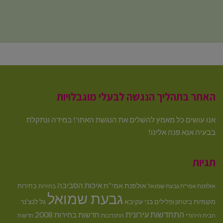
האתר בתהליך הנגשה לבעלי מוגבלויות
אנו עושים כל מאמץ להשלים את הנגשת האתר! במידה ונתקלת
בבעיה אנא פנה אלינו!
תגיות
איכות הסביבה
אולפנת אמי''ת
בחירות
אולפנת אמי"ת גבעת שמואל
בחירות
גבעת שמואל
בני עקיבא
גל לנצ'נר
מקומיות
ביטחון ופלילים
התחדשות עירונית
חדשות בחירות 2008
הבית היהודי
התנדבות
חדשות