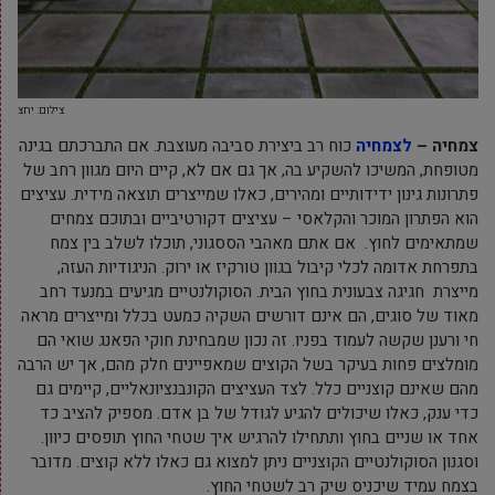
צילום: יחצ
צמחיה –
לצמחיה
כוח רב ביצירת סביבה מעוצבת. אם התברכתם בגינה
מטופחת, המשיכו להשקיע בה, אך גם אם לא, קיים היום מגוון רחב של
פתרונות גינון ידידותיים ומהירים, כאלו שמייצרים תוצאה מידית. עציצים
הוא הפתרון המוכר והקלאסי – עציצים דקורטיביים ובתוכם צמחים
שמתאימים לחוץ. אם אתם מאהבי הססגוני, תוכלו לשלב בין צמח
בתפרחת אדומה לכלי קיבול בגוון טורקיז או ירוק. הניגודיות העזה,
מייצרת חגיגה צבעונית בחוץ הבית. הסוקולנטיים מגיעים במנעד רחב
מאוד של סוגים, הם אינם דורשים השקיה כמעט בכלל ומייצרים מראה
חי ורענן שקשה לעמוד בפניו. זה נכון שמבחינת חוקי הפאנג שואי הם
מומלצים פחות בעיקר בשל הקוצים שמאפיינים חלק מהם, אך יש הרבה
מהם שאינם קוצניים כלל. לצד העציצים הקונבנציונאליים, קיימים גם
כדי ענק, כאלו שיכולים להגיע לגודל של בן אדם. מספיק להציב כד
אחד או שניים בחוץ ותתחילו להרגיש איך שטחי החוץ תופסים כיוון.
וסגנון הסוקולנטיים הקוצניים ניתן למצוא גם כאלו ללא קוצים. מדובר
בצמח עמיד שיכניס שיק רב לשטחי החוץ.