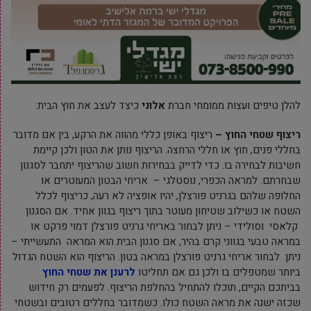
להלן טיפים ועצות ממומחי חברת
אלוני
כיצד לעצב את חוץ הבית:
ריצוף שטחי החוץ –
ריצוף באופן כללי מהווה את הרקע, בין אם מדובר
בחללי פנים, חוץ או חללי הרחצה. הריצוף נותן את הטון ולכן קיימת
חשיבות לבחירה בו. כדי לדייק בבחירות חשוב שהריצוף יתחבר לסגנון
שבחרתם. למראה הכפרי, נוסטלגי – אריחי הבטון המעוטרים או
החלופה שלהם בגרניט פורצלן, יהיו אופציה לא רעה, כריצוף לכלל
השטח או כשילוב שטיחון מעוטר בתוך ריצוף בגוון אחיד. אם הסגנון
קלאסי וסולידי – ניתן לבחור באריחי גרניט פורצלן דמוי פרקט או
במראה טבעי בגווני קרם בהיר, אם סגנון הבית הוא המראה התעשייתי –
ניתן לבחור אריחי גרניט פורצלן במראה בטון. הריצוף הוא השטח הגדול
ביותר שמטפלים בו ולכן גם אם תחליטו
לרענן את שטחי החוץ
בביתכם הקיים, תוכלו להתחיל בהחלפת הריצוף. לפעמים רק חידוש
שכזה ישנה את מראה השטח כולו. כשמדובר בחללים רטובים ובשטחי