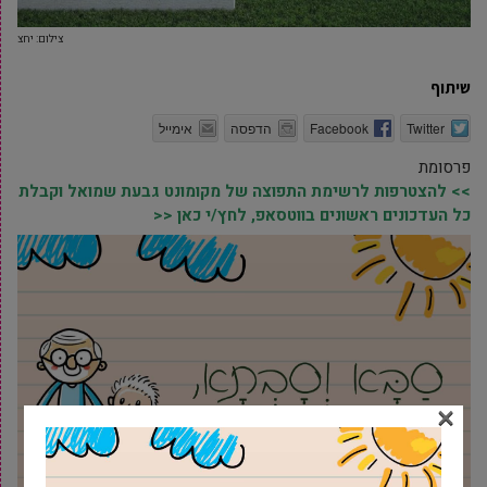
צילום: יחצ
שיתוף
Twitter
Facebook
הדפסה
אימייל
פרסומת
>> להצטרפות לרשימת התפוצה של מקומונט גבעת שמואל וקבלת
כל העדכונים ראשונים בווטסאפ, לחץ/י כאן <<
×