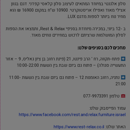
סלון אלגנטי במיוחד המתאים לעיצוב סלון קלאסי קפדני. דגם בגוון
אצילי מאוד ואפילו אריסטוקרטי. 10900 ש”ח במקום 16900 ₪ הוא
מחיר נוח ביותר לספות מדגם LUX.
ב -12 ביוני, במכירה מיוחדת בסניפי Rest & Relax, ותמצאו את הספות
לסלון המושלמות שרציתם לרכוש במחירים נוחים מאוד.
מחכים לכם בסניפים שלנו:
פתח-תקווה, רח ‘ הרב פינטו, 21 (פינת רחוב בן ציון גאליס, 9 – אזור
התעשייה סגולה) – פתוח גם ביום שבת בין השעות 10:00-22:00
נתניה, רחוב האומנות 12 – פתוח גם ביום שבת בין השעות 11:00-
21:00
טלפון 077-9973391
עמוד הפייסבוק שלנו:
https://www.facebook.com/rest.and.relax.furniture.israel
האתר שלנו:
https://www.rest-relax.co.il