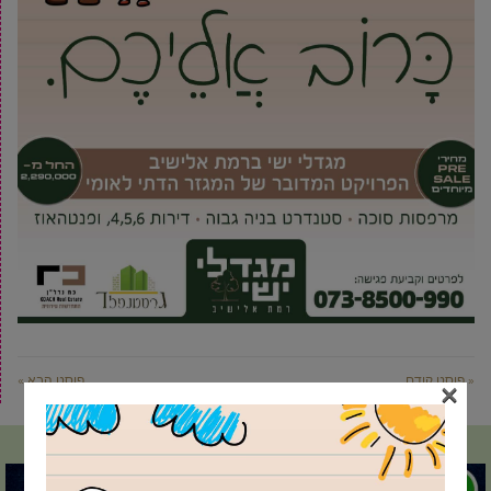
« פוסט קודם
פוסט הבא »
×