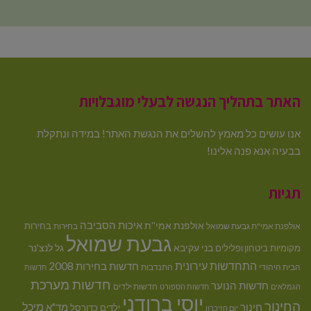
האתר בתהליך הנגשה לבעלי מוגבלויות
אנו עושים כל מאמץ להשלים את הנגשת האתר! במידה ונתקלת
בבעיה אנא פנה אלינו!
תגיות
איכות הסביבה
אולפנת אמי''ת
בחירות
אולפנת אמי"ת גבעת שמואל
בחירות
גבעת שמואל
בני עקיבא
גל לנצ'נר
מקומיות
ביטחון ופלילים
התחדשות עירונית
חדשות בחירות 2008
הבית היהודי
התנדבות
חדשות
חדשות מערכת
חדשות הנוער
חדשות ילדים
הגמלאים
חדשות הספורט
יוסי ברודני
החינוך
מיכל
חינוך
מד"א
ילדים
כדורסל
יום הזיכרון