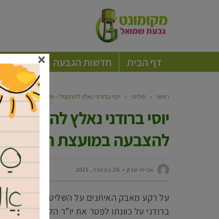
×
דף הבית
חדשות הגבעה
חברה וקה
ראשי
»
פוליטי
»
יוסי ברודני נאלץ להתקפל – ופיטוריו של דור חרלפ
יוסי ברודני נאלץ להתקפל – ו
להצבעה במועצת העיר הע
אביחי טבק
26 נובמבר, 2025
על רקע מאבק האיתנים על השליטה במוסדות הלי
ברודני על כוונתו לפטר את יו”ר הליכוד בעיר דו