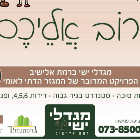
לץ ברודני לוותר על הדרישה – לפחות עד כינוס המועצה
ה של יוסי ברודני
, כשויכוח פנימי על השליטה בסניף הליכוד בגבעת
החליט ברודני להעניש את חברו לקואליציה דור חרלפ, נציג הליכוד
ו בעירייה.