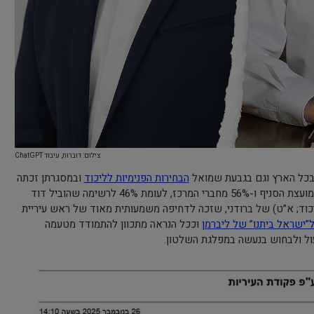
צילום: דוברות, עיבוד ChatGPT
בכל הארץ וגם בגבעת שמואל
הבחירות הפנימיות לליכוד
ובמסגרתן זכתה
סיעתו של דור חרלפ ברוב של 54% מחברי מועצת הסניף ו-56% מחברי המרכז, לעומת 46% לרשימה שהוביל דוד
יכוד; א”ט) של ברודני, שזכה לדחיפה משמעותית מאוד של ראש עיריית
ל”ישראל ביתנו” של ליברמן
וככל הנראה מתכוון להתמודד מטעמה
ול ולבחוש בנעשה במפלגת השלטון.