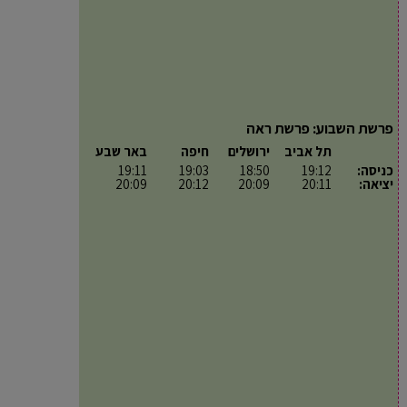
פרשת השבוע: פרשת ראה
תל אביב
ירושלים
חיפה
באר שבע
כניסה:
19:12
18:50
19:03
19:11
יציאה:
20:11
20:09
20:12
20:09