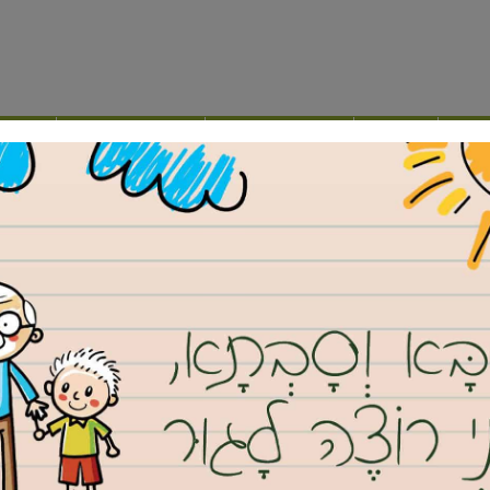
ילה
נדל”ן
מועצה דתית
תרבות ופנאי
אינד
 לא יעלו להצבעה במועצת העיר הערב
פיטוריו של דור חרלפ לא יעלו
רב
כוד בגבעת שמואל, בתחילת השבוע הודיע ראש העיר יוסי
ר חרלפ מהקואליציה ומכל תפקידיו בעירייה. אלא שלמקומונט