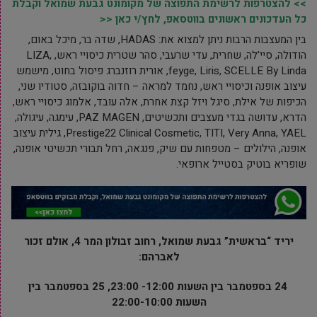
>> להצטרפות לרשימת התפוצה של מקומונט גבעת שמואל וקבלת
כל העדכונים ראשונים בווטסאפ, לחץ/י כאן <<
בין המעצבות הרבות ניתן למצוא את: HADAS, שדה בר, מיכל באום,
הודולה, סיי’לה, שחרית, עדי שרעבי, סהר שטרית כיסויי ראש, LIZA,
feyge, Liris, SCELLE By Linda, אורית רוזנברג פיסול בחוט, מישמש
עיצוב אופנה וכיסויי ראש, נחמד למראה – חדוה בוקובזה, סטודיו שני,
הכיפות של אילת, סיגל ויזל קצת אחרת, אלה עובד, אלמוג כיסויי ראש,
הדרא, עדושה בגדי מעצבים ותכשיטים, PAZ MAGEN, עימגה, עיגולה,
Prestige22 Clinical Cosmetic, TITI, Very Anna, YAEL, גילית עיצוב
אופנה, הילולים – מטפחות עם שיק, פנגאה, רחל תבורי תכשיטי אופנה,
שופריא בוטיק בסטייל ארופאי.
יריד “בראשית” גבעת שמואל, רחוב זבולון המר 4, אולם זכור
לאברהם:
24 בספטמבר בין השעות 12:00- 23:00, 25 בספטמבר בין
השעות 22:00-10:00