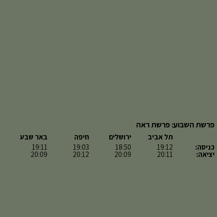
פרשת השבוע: פרשת ראה
תל אביב
ירושלים
חיפה
באר שבע
כניסה:
19:12
18:50
19:03
19:11
יציאה:
20:11
20:09
20:12
20:09