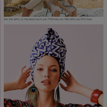
שמלה 270 שח, חולצה 160 שח, חצאית 170 שח, להשיג במותג שדה בר. צילום: אלה אוזן