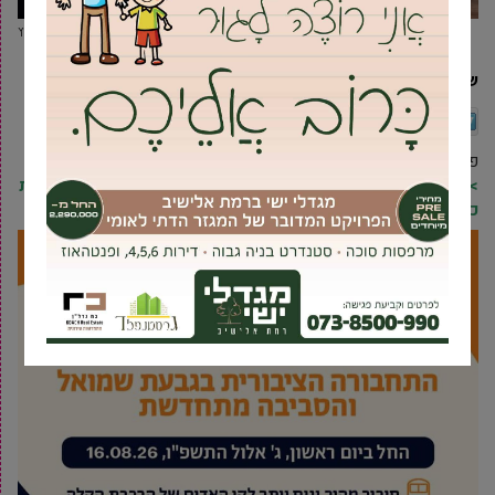
קולקציית מינימי מבית המעצבת עדי שרעבי. צילום: עדי כץ
שיתוף
Twitter
Facebook
הדפסה
אימייל
פרסומת
>> להצטרפות לרשימת התפוצה של מקומונט גבעת שמואל וקבלת
כל העדכונים ראשונים בווטסאפ, לחץ/י כאן <<