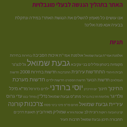
האתר בתהליך הנגשה לבעלי מוגבלויות
אנו עושים כל מאמץ להשלים את הנגשת האתר! במידה ונתקלת
בבעיה אנא פנה אלינו!
תגיות
איכות הסביבה
אולפנת אמי''ת
בחירות
אולפנת אמי"ת גבעת שמואל
בחירות
גבעת שמואל
בני עקיבא
גל לנצ'נר
מקומיות
ביטחון ופלילים
התחדשות עירונית
חדשות בחירות 2008
הבית היהודי
התנדבות
חדשות
חדשות מערכת
חדשות הנוער
חדשות ילדים
הגמלאים
חדשות הספורט
יוסי ברודני
החינוך
מיכל
חינוך
מד"א
ילדים
כדורסל
יום הזיכרון
וולדיגר
נדל''ן
עדי גרוס
מתנ"ס גבעת שמואל
מלחמת חרבות ברזל
נפתלי בנט
צרכנות
קורונה
עיריית גבעת שמואל
פסח
פורום פו"פ
פינוי בינוי
רונית לב
שמוליק מאירוביץ
תאונת דרכים
שכונת גיורא
קניון הגבעה
רווקות
תחבורה
תיכון גבעת שמואל
תרבות העיר