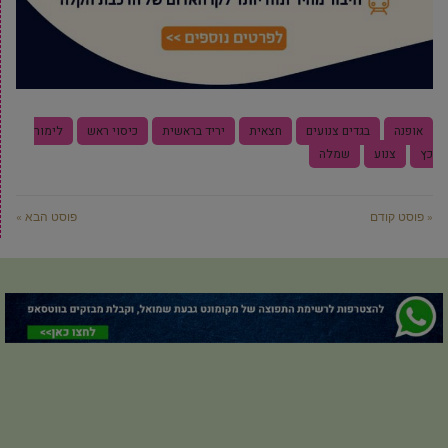
אופנה
בגדים צנועים
חצאית
יריד בראשית
כיסוי ראש
לימור
כץ
צנוע
שמלה
« פוסט קודם
פוסט הבא »