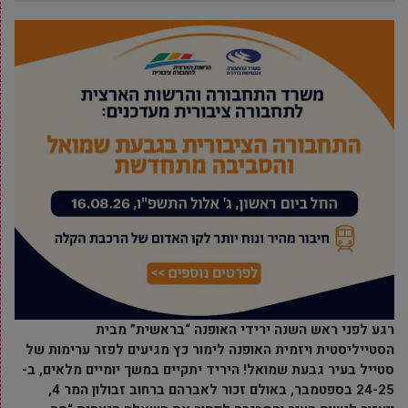
רגע לפני ראש השנה ירידי האופנה “בראשית” מבית
הסטייליסטית ויזמית האופנה לימור כץ מגיעים לפזר ערימות של
סטייל בעיר גבעת שמואל! היריד יתקיים במשך יומיים מלאים, ב-
24-25 בספטמבר, באולם זכור לאברהם ברחוב זבולון המר 4,